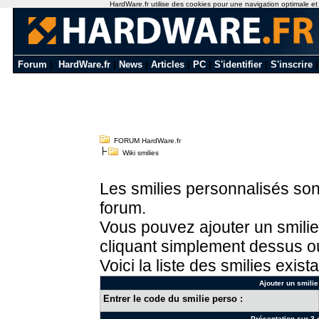
HardWare.fr utilise des cookies pour une navigation optimale et de
Forum
|
HardWare.fr
|
News
|
Articles
|
PC
|
S'identifier
|
S'inscrire
FORUM HardWare.fr
Wiki smilies
Les smilies personnalisés sont
forum.
Vous pouvez ajouter un smilie
cliquant simplement dessus ou
Voici la liste des smilies exista
Ajouter un smilie
Entrer le code du smilie perso :
Présentation sur 3