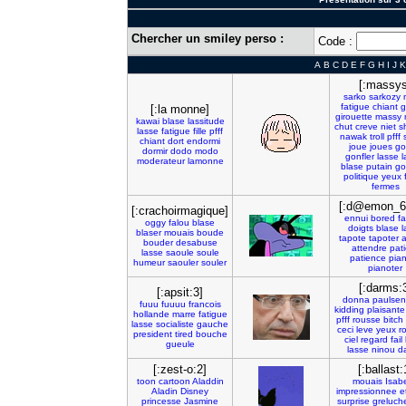
Chercher un smiley perso :
Code :
A
B
C
D
E
F
G
H
I
J
K
[:massys
sarko
sarkozy
fatigue
chiant
g
[:la monne]
girouette
massy
kawai
blase
lassitude
chut
creve
niet
sh
lasse
fatigue
fille
pfff
nawak
troll
pfff
chiant
dort
endormi
joue
joues
go
dormir
dodo
modo
gonfler
lasse
l
moderateur
lamonne
blase
putain
go
politique
yeux
fermes
[:d@emon_6
[:crachoirmagique]
ennui
bored
fa
oggy
falou
blase
doigts
blase
l
blaser
mouais
boude
tapote
tapoter
a
bouder
desabuse
attendre
pat
lasse
saoule
soule
patience
pia
humeur
saouler
souler
pianoter
[:darms:
[:apsit:3]
donna
paulsen
fuuu
fuuuu
francois
kidding
plaisante
hollande
marre
fatigue
pfff
rousse
bitch
lasse
socialiste
gauche
ceci
leve
yeux
ro
president
tired
bouche
ciel
regard
fail
gueule
lasse
ninou
d
[:zest-o:2]
[:ballast:
toon
cartoon
Aladdin
mouais
Isabe
Aladin
Disney
impressionnee
e
princesse
Jasmine
surprise
greluch