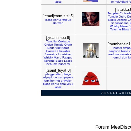
lasse
ennui
Adjani
f
[:stukka:
Templier
Croisad
[:cmoijerom sisi:5]
Temple
Ordre
De
lasse
ennui
fatigue
Nobis
Domine
Ch
Batman
Sarrasins
Inqui
Whisky
Marre
F
Taverne
Blase
[:yoann riou:8]
Templier
Croisade
[:somberlain1
Croise
Temple
Ordre
Deus
Vult
Nobis
homer
simps
Domine
Chevalier
simpson
blase
c
Sarrasins
Inquisition
endormi
saoule
Whisky
Marre
Fatigue
ennui
dort
la
Taverne
Blase
Lasse
heaume
buscemi
[:saint_luyat:8]
phryge
allez
phrige
olympique
olympiques
jeux
bonnet
phrygien
blase
ennui
ennuyeux
lasse
A
B
C
D
E
F
G
H
I
J
K
Forum MesDiscu