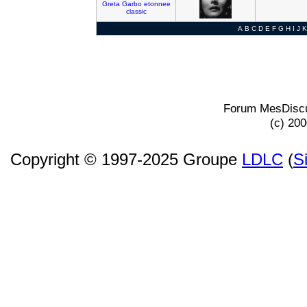
Greta
Garbo
etonnee
classic
A
B
C
D
E
F
G
H
I
J
K
Forum MesDiscu
(c) 20
Copyright © 1997-2025 Groupe
LDLC
(
S