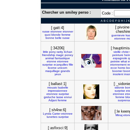
Chercher un smiley perso :
Code :
A
B
C
D
E
F
G
H
I
J
K
[:pivoine
[:gatt:4]
cheshire
russe
etonnee
etonner
quoi
blonde
femme
guenievre
kaa
bonne
belle
russe
etonnee
m
[:34206]
[:hauptimis
little
pony
rarity
4chan
vieille
christ
friendship
magic
poney
peinture
hein
animal
fantastique
espagnole
q
etonne
etonnee
peintre
what
e
surprise
ecarquilles
fille
etonnement
re
licorne
unicorn
ecce
homo
bo
maquillage
grands
boomer
boo
yeux
insolent
inso
[:ballast:1]
[:_sidonie
mouais
Isabelle
sidonie
bo
impressionnee
surprise
et
etonnee
surprise
etonnee
eto
greluche
lasse
ennui
femme
blo
Adjani
femme
surprena
[:sh4ne:6]
[:le keen
Lynda
Carter
etonnee
Minaj
eton
lunettes
surprise
[:asfixsci:9]