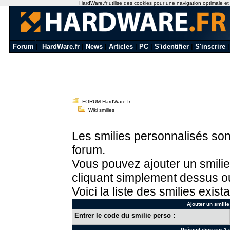
HardWare.fr utilise des cookies pour une navigation optimale et de
Forum
|
HardWare.fr
|
News
|
Articles
|
PC
|
S'identifier
|
S'inscrire
FORUM HardWare.fr
Wiki smilies
Les smilies personnalisés sont
forum.
Vous pouvez ajouter un smilie
cliquant simplement dessus ou
Voici la liste des smilies exista
Ajouter un smilie
Entrer le code du smilie perso :
Présentation sur 3