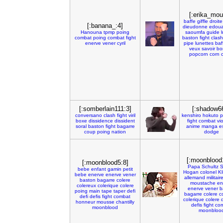
[:erika_mou
baffe
giffle
droite
[:banana_:4]
dieudonne
edoua
Hanouna
tpmp
poing
saoumfa
guide
combat
poing
combat
fight
baston
fight
clash
enerve
vener
cyril
pipe
lunettes
baf
veux
savoir
bo
popcorn
corn
[:somberlain111:3]
[:shadow6
conversano
clash
fight
viril
kenshiro
hokuto
p
boxe
dissidence
dissident
fight
combat
vi
soral
baston
fight
bagarre
anime
manga
e
coup
poing
nation
dodge
[:moonblood
[:moonblood5:8]
Papa
Schultz
S
bebe
enfant
gamin
petit
Hogan
colonel
Kl
bebe
enerve
enerve
vener
allemand
militair
baston
bagarre
colere
moustache
en
colereux
colerique
colere
enerve
vener
b
poing
main
tape
taper
defi
bagarre
colere
c
defi
defis
fight
combat
colerique
colere
honneur
mousse
chantilly
defis
fight
co
moonblood
moonbloo