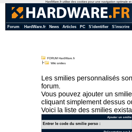
HardWare.fr utilise des cookies pour une navigation optimale et de
Forum
|
HardWare.fr
|
News
|
Articles
|
PC
|
S'identifier
|
S'inscrire
FORUM HardWare.fr
Wiki smilies
Les smilies personnalisés sont
forum.
Vous pouvez ajouter un smilie
cliquant simplement dessus ou
Voici la liste des smilies exista
Ajouter un smilie
Entrer le code du smilie perso :
Présentation sur 3