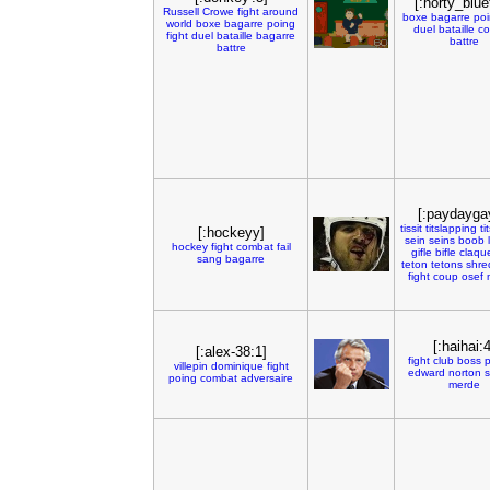
[:horty_blue
Russell
Crowe
fight
around
boxe
bagarre
po
world
boxe
bagarre
poing
duel
bataille
c
fight
duel
bataille
bagarre
battre
battre
[:paydayga
tissit
titslapping
ti
[:hockeyy]
sein
seins
boob
hockey
fight
combat
fail
gifle
bifle
claqu
sang
bagarre
teton
tetons
shre
fight
coup
osef
[:haihai:4
[:alex-38:1]
fight
club
boss
villepin
dominique
fight
edward
norton
poing
combat
adversaire
merde