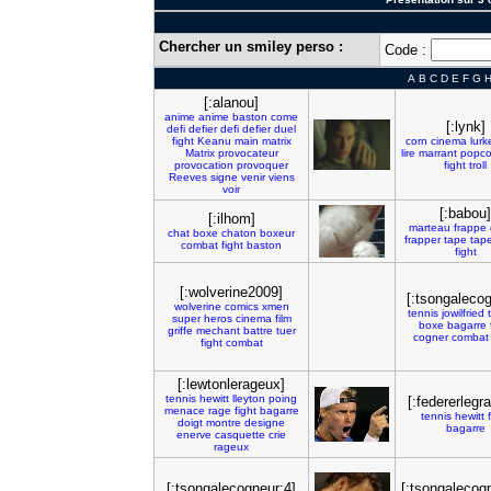
Chercher un smiley perso :
Code :
A
B
C
D
E
F
G
[:alanou]
anime
anime
baston
come
[:lynk]
defi
defier
defi
defier
duel
fight
Keanu
main
matrix
corn
cinema
lurk
Matrix
provocateur
lire
marrant
popco
provocation
provoquer
fight
troll
Reeves
signe
venir
viens
voir
[:babou]
[:ilhom]
marteau
frappe
chat
boxe
chaton
boxeur
frapper
tape
tap
combat
fight
baston
fight
[:wolverine2009]
[:tsongaleco
wolverine
comics
xmen
tennis
jowilfried
super
heros
cinema
film
boxe
bagarre
griffe
mechant
battre
tuer
cogner
combat
fight
combat
[:lewtonlerageux]
tennis
hewitt
lleyton
poing
[:federerlegr
menace
rage
fight
bagarre
tennis
hewitt
doigt
montre
designe
bagarre
enerve
casquette
crie
rageux
[:tsongalecogneur:4]
[:tsongalecog