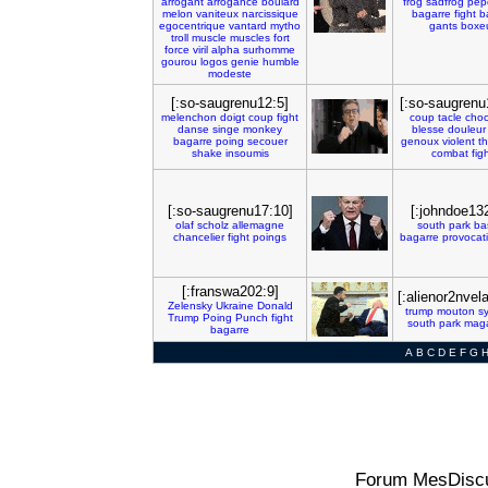
arrogant
arrogance
boulard
frog
sadfrog
pep
melon
vaniteux
narcissique
bagarre
fight
b
egocentrique
vantard
mytho
gants
boxe
troll
muscle
muscles
fort
force
viril
alpha
surhomme
gourou
logos
genie
humble
modeste
[:so-saugrenu12:5]
[:so-saugrenu
melenchon
doigt
coup
fight
coup
tacle
cho
danse
singe
monkey
blesse
douleur
bagarre
poing
secouer
genoux
violent
th
shake
insoumis
combat
fig
[:so-saugrenu17:10]
[:johndoe13
olaf
scholz
allemagne
south
park
ba
chancelier
fight
poings
bagarre
provocat
[:franswa202:9]
[:alienor2nvela
Zelensky
Ukraine
Donald
trump
mouton
s
Trump
Poing
Punch
fight
south
park
mag
bagarre
A
B
C
D
E
F
G
Forum MesDiscu