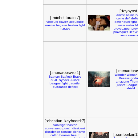
[:toyoyost
anime
anime
b
[:michel tarain:7]
come
defi
defie
visiteurs
clavier
jacquouille
defier
duel
fight
enerve
bagarre
baston
fight
main
matrix
Ma
marave
provocateur
prov
provoquer
Reeve
venir
viens
v
[:menarebra
[:menarebrave:1]
Wonder
Woman
Batman
Batfleck
Brave
Deesse
godn
ZSJL
Synder
Justice
amazone
Themy
League
fight
gauntlet
justice
League
puissance
deflect
shield
[:christian_keyboard:7]
soral
fight
baston
conversano
punch
dissident
dissidence
sioniste
sionisme
[:somberlain1
catho
boomer
beauf