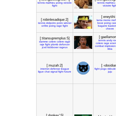
tennis
mathieu
poing
victoire
tennis
mathieu
fight
victoire
figh
[:eneytihi
[:robinlesadique:2]
lanta
momo
mo
tennis
delpotro
potro
winner
boxe
poing
cas
onfire
poing
rage
fight
bagarre
basto
chevre
[:gaellamon
[:titansupremplus:5]
tennis
andy
ro
damme
colere
colere
rage
colere
rage
ener
raje
fight
plomb
defoncer
combat
implosion
jcvd
kickboxer
rageux
tibia
[:muzah:2]
[:-obsidia
internet
defense
league
fight
pogo
ridicule
ligue
chat
signal
fight
future
juju
[:donkey':5]