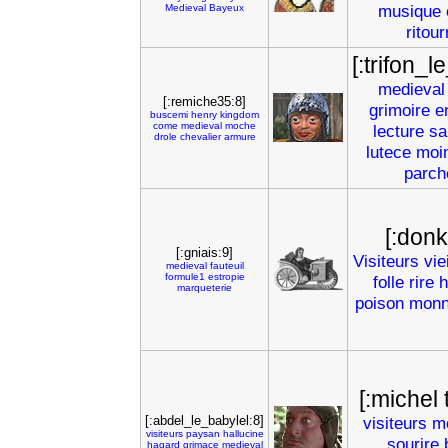
musique
Medieval
Bayeux
ritour
[:trifon_l
medieval
[:remiche35:8]
grimoire
e
buscemi
henry
kingdom
come
medieval
moche
lecture
sa
drole
chevalier
armure
lutece
moi
parch
[:donk
[:gniais:9]
Visiteurs
vie
medieval
fauteuil
formule1
estropie
folle
rire
h
marqueterie
poison
mon
[:michel 
[:abdel_le_babylel:8]
visiteurs
m
visiteurs
paysan
hallucine
sourire
hagard
grimace
medieval