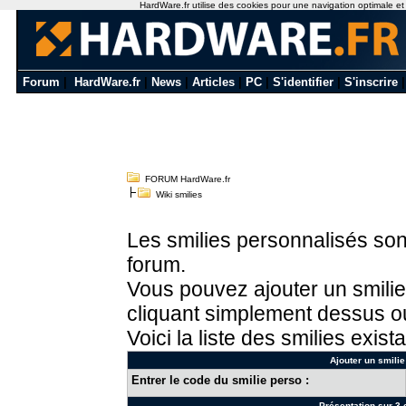
HardWare.fr utilise des cookies pour une navigation optimale et de
Forum
|
HardWare.fr
|
News
|
Articles
|
PC
|
S'identifier
|
S'inscrire
FORUM HardWare.fr
Wiki smilies
Les smilies personnalisés sont
forum.
Vous pouvez ajouter un smilie
cliquant simplement dessus ou
Voici la liste des smilies exista
Ajouter un smilie
Entrer le code du smilie perso :
Présentation sur 3