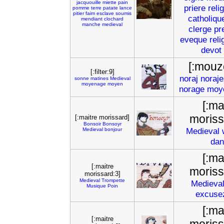
jacquouille
miette
pain
priere
reli
pomme
terre
patate
lance
pitier
faim
esclave
soumis
catholiqu
mendiant
clochard
manche
medieval
clerge
pr
eveque
reli
devot
[:mouz
[:filter:9]
noraj
noraje
sonne
matines
Medieval
moyenage
moyen
norage
moy
[:ma
moriss
[:maitre morissard]
Bonsoir
Bonsoyr
Medieval
Medieval
bonjour
dan
[:ma
[:maitre
moriss
morissard:3]
Medieval
Trompette
Medieva
Musique
Poin
excuse
[:ma
[:maitre