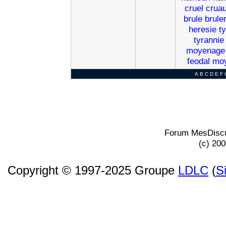
cruel
cruau
brule
brule
heresie
t
tyrannie
moyenage
feodal
mo
A
B
C
D
E
F
Forum MesDiscu
(c) 20
Copyright © 1997-2025 Groupe
LDLC
(
S