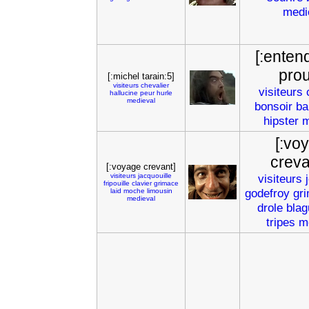
medi
[:entend
prou
[:michel tarain:5]
visiteurs
chevalier
visiteurs
hallucine
peur
hurle
medieval
bonsoir
ba
hipster
m
[:vo
creva
[:voyage crevant]
visiteurs
jacquouille
visiteurs
fripouille
clavier
grimace
godefroy
gr
laid
moche
limousin
medieval
drole
blag
tripes
m