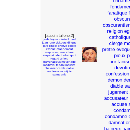
fondamen
fondamen
fanatique
obscura
obscurantis
religion
eg
[:raoul stallone:2]
catholiqu
godefroy
montmirail
hardi
clerge
mo
jean
reno
visiteurs
dingue
tare
cingle
enerve
colere
pretre
evequ
etonne
etonnement
surpris
surprise
effare
pieux
p
stupefait
ahuri
what
quoi
regard
arriere
puritanis
moyenageux
moyenage
medieval
feodal
messire
devoti
chevalier
comte
noble
noblesse
montjoie
confession
saintdenis
demon
de
diable
sa
jugement
accusateur
accuse
condam
condamne
damnatio
haineux
hai