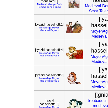
moriss
morissard:6]
Medieval
Manger
Fruit
Medieval
Do
Femme
bonne
dame
Sexy
Tele
[:ya
hassel
[:yazid hasselhoff:1]
MoyenAge
Moyen
MoyenAg
Medieval
Bayeux
Medieval
[:ya
hassel
[:yazid hasselhoff:4]
MoyenAge
Moyen
MoyenAg
Medieval
Bayeux
Medieval
[:ya
hassel
[:yazid hasselhoff:7]
MoyenAge
Moyen
MoyenAg
Medieval
Bayeux
Medieval
[:gnia
troubadour
[:yazid
hasselhoff:10]
medieva
MoyenAge
Moyen