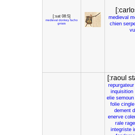
[:carlo
[:sat 08:5]
medieval
m
medieval
donkey
facho
chien
serp
gniais
vu
[:raoul st
repurgateur
inquisition
elie
semoun
folie
cingle
dement
enerve
cole
rale
rage
integriste