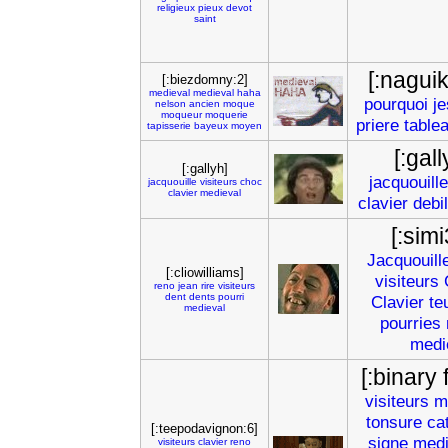
religieux
pieux
devot
saint
[:nagui
[:biezdomny:2]
medieval
medieval
haha
pourquoi
j
nelson
ancien
moque
moqueur
moquerie
priere
table
tapisserie
bayeux
moyen
[:gall
[:gallyh]
jacquouille
jacquouille
visiteurs
choc
clavier
medieval
clavier
debi
[:simi
Jacquouill
[:cliowilliams]
visiteurs
reno
jean
rire
visiteurs
dent
dents
pourri
Clavier
te
medieval
pourries
medi
[:binary 
visiteurs
m
tonsure
ca
[:teepodavignon:6]
signe
medi
visiteurs
clavier
reno