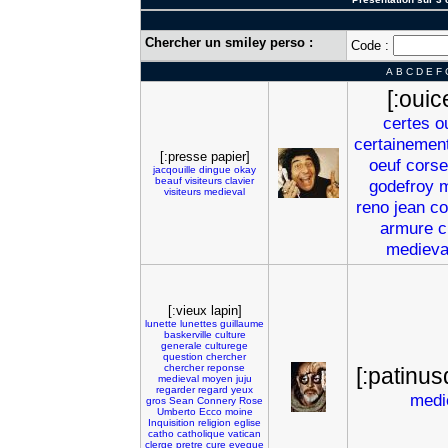
Chercher un smiley perso :
Code :
A
B
C
D
E
F
[:ouic
certes
o
certainemen
[:presse papier]
oeuf
corse
jacqouille
dingue
okay
beauf
visiteurs
clavier
godefroy
m
visiteurs
medieval
reno
jean
co
armure
c
medieva
[:vieux lapin]
lunette
lunettes
guillaume
baskerville
culture
generale
culturege
question
chercher
chercher
reponse
[:patinu
medieval
moyen
juju
regarder
regard
yeux
medi
gros
Sean
Connery
Rose
Umberto
Ecco
moine
Inquisition
religion
eglise
catho
catholique
vatican
clerge
pretre
cure
eveque