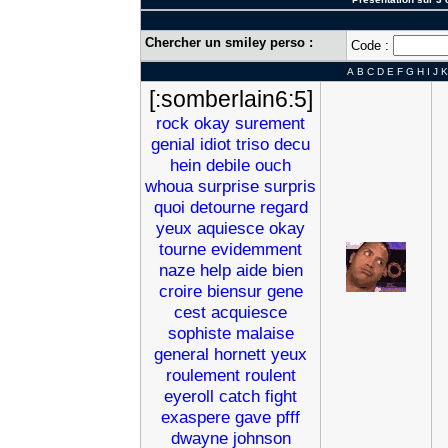
Chercher un smiley perso :
Code :
A
B
C
D
E
F
G
H
I
J
K
[:somberlain6:5]
rock
okay
surement
genial
idiot
triso
decu
hein
debile
ouch
whoua
surprise
surpris
quoi
detourne
regard
yeux
aquiesce
okay
tourne
evidemment
naze
help
aide
bien
croire
biensur
gene
cest
acquiesce
sophiste
malaise
general
hornett
yeux
roulement
roulent
eyeroll
catch
fight
exaspere
gave
pfff
dwayne
johnson