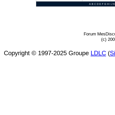
A
B
C
D
E
F
G
H
I
J
K
Forum MesDiscu
(c) 20
Copyright © 1997-2025 Groupe
LDLC
(
S