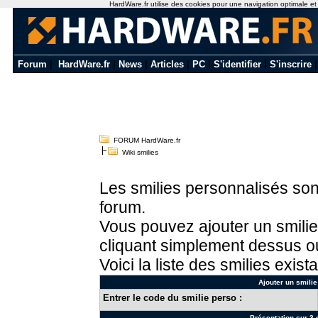
HardWare.fr utilise des cookies pour une navigation optimale et de
Forum
|
HardWare.fr
|
News
|
Articles
|
PC
|
S'identifier
|
S'inscrire
FORUM HardWare.fr
Wiki smilies
Les smilies personnalisés sont
forum.
Vous pouvez ajouter un smilie
cliquant simplement dessus ou
Voici la liste des smilies exista
Ajouter un smilie
Entrer le code du smilie perso :
Présentation sur 3