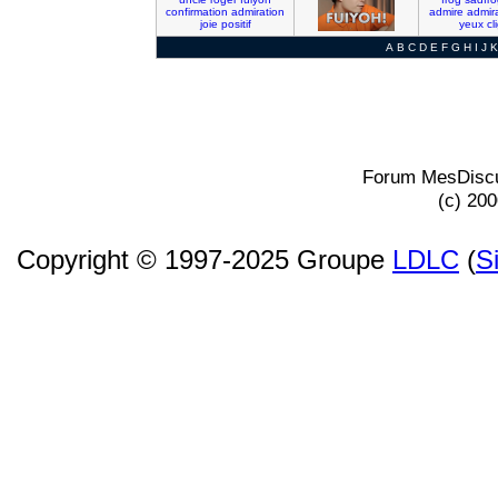
confirmation
admiration
admire
admir
joie
positif
yeux
cl
A
B
C
D
E
F
G
H
I
J
K
Forum MesDiscu
(c) 20
Copyright © 1997-2025 Groupe
LDLC
(
S