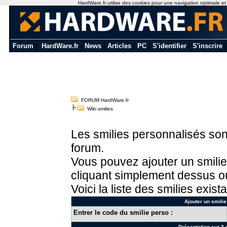
HardWare.fr utilise des cookies pour une navigation optimale et de
Forum
|
HardWare.fr
|
News
|
Articles
|
PC
|
S'identifier
|
S'inscrire
FORUM HardWare.fr
Wiki smilies
Les smilies personnalisés sont
forum.
Vous pouvez ajouter un smilie
cliquant simplement dessus ou
Voici la liste des smilies exista
Ajouter un smilie
Entrer le code du smilie perso :
Présentation sur 3