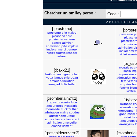
Chercher un smiley perso :
Code :
A
B
C
D
E
F
G
H
I
J
K
[:prosterne]
[:proste
prosterne
prie
maitre
prosterne
pr
please
venere
please
v
prosterner
venerer
prosterner
admire
admirer
admire
a
admiration
pitie
implore
admiration
pit
implorer
merci
genoux
implorer
merc
violet
soumis
respect
violet
soumi
adorer
[:e_espr
mouais
epat
[:bakk21]
implo
imp
bakk
onion
oignon
chat
impressive
a
yeux
larmes
pitie
beau
admiration
ep
amour
admiration
tete
veroni
amagad
brille
briller
surprise
bo
femme
blon
kirsten
[:somberlain24:1]
[:tyber
frog
yeux
sourire
love
midnaite
ch
amour
pepe
nostalgie
admiration
theomede
duck69
theo
kromeugnon
admiration
mains
coudes
good
miam
admirer
amoureux
msaint
be
admire
fascine
fascinant
amoureux
c
admiration
emerveille
kawai
yeux
l
emerveillement
[:pascaldeuxzero:2]
[:somberlai
uncle
roger
fuiyoh
frog
sadfro