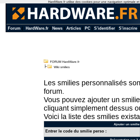
HardWare.fr utilise des cookies pour une navigation optimale et de
Forum
|
HardWare.fr
|
News
|
Articles
|
PC
|
S'identifier
|
S'inscrire
FORUM HardWare.fr
Wiki smilies
Les smilies personnalisés sont
forum.
Vous pouvez ajouter un smilie
cliquant simplement dessus ou
Voici la liste des smilies exista
Ajouter un smilie
Entrer le code du smilie perso :
Présentation sur 3