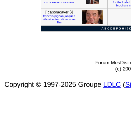
cons
sasseur
sasoeur
football
tele
b
brochant
m
[:caporacaver:3]
francois
pignon
jacques
villeret
acteur
diner
cons
film
A
B
C
D
E
F
G
H
I
J
K
Forum MesDiscu
(c) 20
Copyright © 1997-2025 Groupe
LDLC
(
S