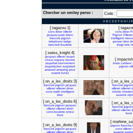
Chercher un smiley perso :
Code :
A
B
C
D
E
F
G
H
I
J
K
[:tagazou:1]
[:tagazo
cons
diner
villeret
cons
diner
F
jacques
juste
blanc
Pignon
Villeret
francois
pignon
intelligent
mercr
telephone
belge
penser
idee
id
mercredi
boulette
doigt
tete
c
[:swiss_knight:4]
jacques
villeret
soupe
[:impactsh
choux
espace
etonne
stupefait
etonnement
Juste
Leblanc
stupefaction
surprised
pignon
vil
amazed
amazing
yeux
surpris
funes
[:on_a_les_droits:3]
[:on_a_les_d
francois
pignon
jacques
francois
pigno
villeret
villerret
diner
villeret
villerret
d
cons
malin
intelligent
chiotte
chiottes
idee
auxerre
oly
[:on_a_les_droits:6]
[:on_a_les_d
francois
pignon
jacques
francois
pigno
villeret
villerret
diner
villeret
villerret
d
cons
boulette
erreur
fond
front
[:marlene_sa
[:on_a_les_droits:9]
pignon
francois
francois
pignon
jacques
cons
villeret
villeret
villerret
diner
auxerre
suppo