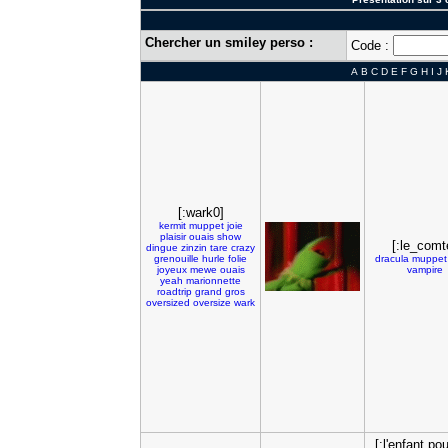
Chercher un smiley perso :
Code :
A
B
C
D
E
F
G
H
I
J
[:wark0]
kermit
muppet
joie
plaisir
ouais
show
[:le_comt
dingue
zinzin
tare
crazy
grenouille
hurle
folie
dracula
muppet
joyeux
mewe
ouais
vampire
yeah
marionnette
roadtrip
grand
gros
oversized
oversize
wark
[:l'enfant pou