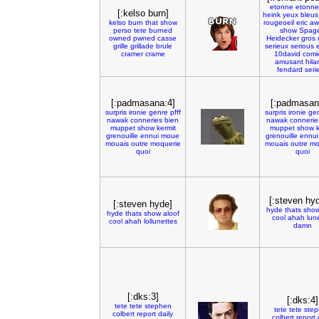
etonne
etonn
[:kelso burn]
heink
yeux
bleus
kelso
burn
that
show
rougeoeil
eric
aw
perso
tete
burned
show
Spage
owned
pwned
casse
Heidecker
gros
grille
grillade
brule
serieux
serious
cramer
crame
10david
comi
amusant
hila
fendard
seri
[:padmasana:4]
[:padmasan
surpris
ironie
genre
pfff
surpris
ironie
ge
nawak
conneries
bien
nawak
connerie
muppet
show
kermit
muppet
show
k
grenouille
ennui
moue
grenouille
ennui
mouais
outre
moquerie
mouais
outre
mo
quoi
quoi
[:steven hyd
[:steven hyde]
hyde
thats
sho
hyde
thats
show
aloof
cool
ahah
lun
cool
ahah
lollunettes
damn
[:dks:3]
[:dks:4]
tete
tete
stephen
tete
tete
ste
colbert
report
daily
colbert
report