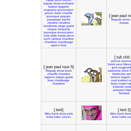
casse
ohhh
ohhhh
regular
show
enchaine
baston
bagarre
engrainer
provocation
provoc
bash
chauffe
[:jean paul r
provoque
popopo
popopopo
bache
Regular
show
mouline
moulinet
bwaaa
moulinette
singe
gratte
moque
moquerie
provoque
provocation
oula
olala
oulala
pince
ouch
camera
chambre
chambrer
chambrage
rapeur
bras
[:tull chili
etonne
etonn
heink
yeux
bleus
[:jean paul roux:5]
gros
rougeoeil
Regular
show
bouh
awesome
show
chauffe
chambre
Heidecker
ser
rappeur
rapper
geste
serieux
regard
bras
chambrage
noel
evident
e
chambrer
fetes
nowel
ma
10david
comi
amusant
hila
fendard
[:lent]
[:lent:1]
filthy
frank
show
pink
filthy
frank
sho
boss
habe
cancer
boss
habe
ca