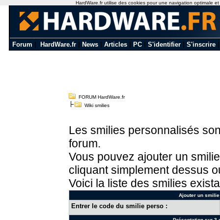
HardWare.fr utilise des cookies pour une navigation optimale et de
Forum
|
HardWare.fr
|
News
|
Articles
|
PC
|
S'identifier
|
S'inscrire
FORUM HardWare.fr
Wiki smilies
Les smilies personnalisés sont
forum.
Vous pouvez ajouter un smilie
cliquant simplement dessus ou
Voici la liste des smilies exista
Ajouter un smilie
Entrer le code du smilie perso :
Présentation sur 3