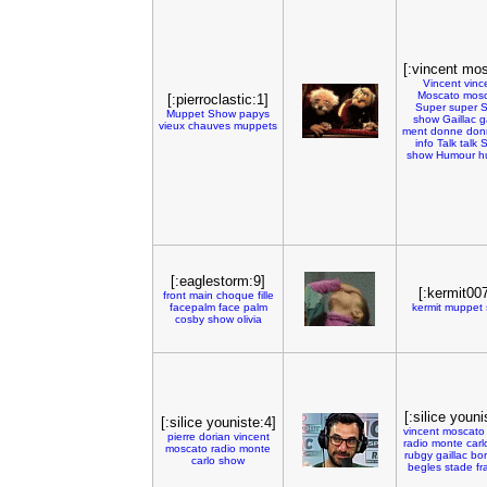
[:vincent mo
Vincent
vinc
Moscato
mos
[:pierroclastic:1]
Super
super
S
Muppet
Show
papys
show
Gaillac
g
vieux
chauves
muppets
ment
donne
don
info
Talk
talk
S
show
Humour
h
[:eaglestorm:9]
[:kermit007
front
main
choque
fille
facepalm
face
palm
kermit
muppet
cosby
show
olivia
[:silice youni
[:silice youniste:4]
vincent
moscato
pierre
dorian
vincent
radio
monte
carl
moscato
radio
monte
rubgy
gaillac
bo
carlo
show
begles
stade
fr