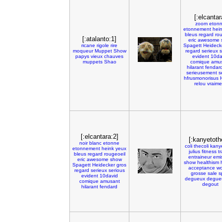
[:elcantar
zoom
eton
etonnement
hei
bleus
regard
rou
[:atalanto:1]
eric
awesome
ricane
rigole
rire
Spagett
Heideck
moqueur
Muppet
Show
regard
serieux
s
papys
vieux
chauves
evident
10da
muppets
Shao
comique
amu
hilarant
fendar
serieusement
s
hfrusmonorisus
relou
vraime
[:elcantara:2]
[:kanyetoth
noir
blanc
etonne
coli
thecoli
kany
etonnement
heink
yeux
julius
fitness
tr
bleus
regard
rougeoeil
entraineur
emi
eric
awesome
show
show
healthism
Spagett
Heidecker
gros
acceptance
w
regard
serieux
serious
grosse
sale
s
evident
10david
degueux
degue
comique
amusant
degout
hilarant
fendard