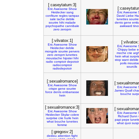
[:caseytatum:3]
[:caseytatu
Eric
Awesome
Show
Heidecker
sang
Eric
Awesome
confiture
regles
tampax
David
Liebe
Ha
sale
tache
debile
lunettes
sourire
sourire
hihi
malade
dents
gene
emba
psychopathe
cannibale
awkward
tino
zero
zeropm
[:vilvatox:1]
[:vilvatox
Eric
Awesome
Show
Eric
Awesome
Heidecker
debile
Chippy
bebe
e
mongole
sourire
pervers
moche
crie
arg
zero
zeropm
lunettes
hein
what
surpri
moustache
hipster
hihi
stop
want
debile
radio
comptoir
depotoir
poils
mousta
radiocomptoir
sourcils
radiodepotoir
[:sexualromance]
[:sexualroma
Eric
Awesome
Show
Eric
Awesome
crispe
gene
sourire
James
Quall
cha
force
dents
embarrasse
bouche
surpr
hein
[:sexualromance:3]
[:sexualroma
Eric
Awesome
Show
Eric
Awesome
Heidecker
Skylar
colere
Richard
Dunn
surprise
crie
hurle
hein
papi
pepe
lunett
what
bouche
lunettes
what
quoi
susp
femme
[:gregosv:2]
dediou
attention
fight