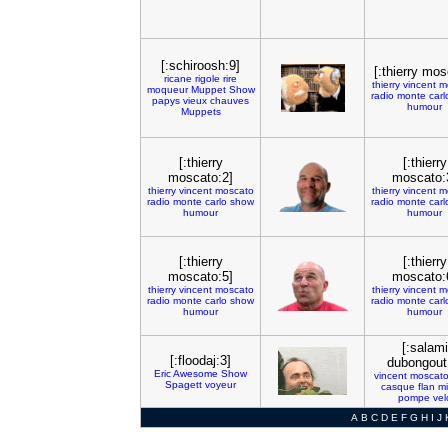
[:schiroosh:9]
[:thierry mos
ricane
rigole
rire
thierry
vincent
m
moqueur
Muppet
Show
radio
monte
carl
papys
vieux
chauves
humour
Muppets
[:thierry
[:thierry
moscato:2]
moscato:
thierry
vincent
moscato
thierry
vincent
m
radio
monte
carlo
show
radio
monte
carl
humour
humour
[:thierry
[:thierry
moscato:5]
moscato:
thierry
vincent
moscato
thierry
vincent
m
radio
monte
carlo
show
radio
monte
carl
humour
humour
[:salami
[:floodaj:3]
dubongout
Eric
Awesome
Show
vincent
moscat
Spagett
voyeur
casque
flan
mi
pompe
vel
A
B
C
D
E
F
G
H
I
J