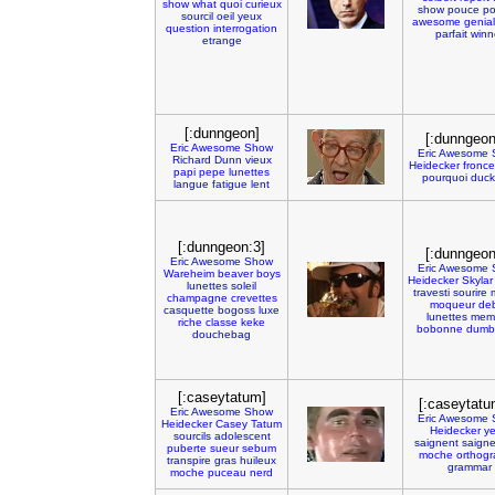
show
what
quoi
curieux
show
pouce
p
sourcil
oeil
yeux
awesome
genial
question
interrogation
parfait
winn
etrange
[:dunngeon]
[:dunngeon
Eric
Awesome
Show
Eric
Awesome
Richard
Dunn
vieux
Heidecker
fronce
papi
pepe
lunettes
pourquoi
duck
langue
fatigue
lent
[:dunngeon:3]
[:dunngeon
Eric
Awesome
Show
Eric
Awesome
Wareheim
beaver
boys
Heidecker
Skylar
lunettes
soleil
travesti
sourire
champagne
crevettes
moqueur
deb
casquette
bogoss
luxe
lunettes
mem
riche
classe
keke
bobonne
dumb
douchebag
[:caseytatum]
[:caseytatu
Eric
Awesome
Show
Eric
Awesome
Heidecker
Casey
Tatum
Heidecker
y
sourcils
adolescent
saignent
saign
puberte
sueur
sebum
moche
orthog
transpire
gras
huileux
grammar
moche
puceau
nerd