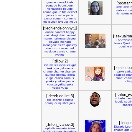
gueule
mouaif
loule
[:ocatari
youtube
boom
boum
siffle
sifflot
versaillaise
bourge
notes
nonr
conne
gneuh
fille
dechet
tienstiens
m
joues
bouche
penis
castor
content
contente
joie
joyeux
joyeuse
moue
[:lechiendejohnny:1]
oriane
content
happy
main
doigt
chien
animal
[:sexualro
maitre
maitresse
eleveur
Eric
Aweso
elevage
menage
James
Quall
menagere
alerte
qualitay
bouche
s
star
roux
rousse
prof
musique
danse
chante
rythme
[:tillow:2]
loituma
leekspin
leekgirl
[:emile-loui
leek
spin
girl
tourne
chante
chanter
chanson
sarko
sark
laureka
poireau
polka
beatbox
cha
culge
caillou
cailloux
chant
chan
youka
youkka
youca
politi
youcca
yukka
yuka
yucca
yuca
[:trifon_i
[:derek de lint:3]
ophelie
meun
crie
chante
douleur
ipoule
souri
pourquoi
injustice
jouir
charle
[:leogen
[:trifon_ivanov:3]
Disciple
Leon
ophelie
meunier
trifon
chante
gueu
ipoule
chante
charlebois