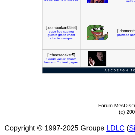
luette
[:somberlain0958]
[:donnenr
pepe
frog
sadfrog
guitare
gratte
chant
palmade
nor
chante
musique
[:cheesecake:5]
Giraud
voiture
chante
heureux
Content
gagner
A
B
C
D
E
F
G
H
I
J
K
Forum MesDiscu
(c) 20
Copyright © 1997-2025 Groupe
LDLC
(
S