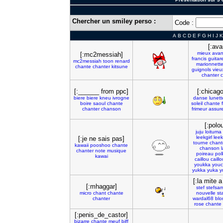
Chercher un smiley perso :
Code :
A
B
C
D
E
F
G
H
I
J
K
[:ava
mieux
avan
[:mc2messiah]
francis
guitar
mc2messiah
toon
renard
marionnett
chante
chanter
kitsune
guignols
vieu
chanter
c
[:______ from ppc]
[:chicag
biere
biere
kneu
ivrogne
danse
lunett
boire
saoul
chante
soleil
chante
chanter
chanson
frimeur
assur
[:polo
juju
loituma
leekgirl
leek
[:je ne sais pas]
tourne
chant
kawaii
pooshoo
chante
chanson
chanter
note
musique
poireau
pol
kawai
caillou
caill
youkka
youc
yukka
yuka
y
[:la mite a
[:mhaggar]
stef
stefsa
micro
chant
chante
nouvelle
st
chanter
wardal68
blo
rose
chante
[:penis_de_castor]
bizarre
chante
meuf
biff