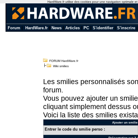
HardWare.fr utilise des cookies pour une navigation optimale et de
Forum
|
HardWare.fr
|
News
|
Articles
|
PC
|
S'identifier
|
S'inscrire
FORUM HardWare.fr
Wiki smilies
Les smilies personnalisés sont
forum.
Vous pouvez ajouter un smilie
cliquant simplement dessus ou
Voici la liste des smilies exista
Ajouter un smilie
Entrer le code du smilie perso :
Présentation sur 3