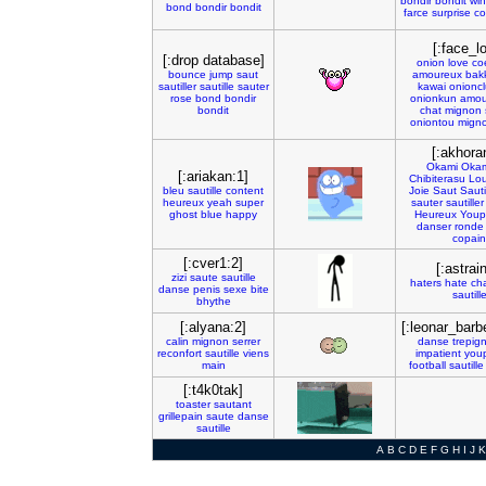
bondir
bondit
win
bond
bondir
bondit
farce
surprise
co
[:face_l
[:drop database]
onion
love
co
bounce
jump
saut
amoureux
bak
sautiller
sautille
sauter
kawai
onionc
rose
bond
bondir
onionkun
amou
bondit
chat
mignon
oniontou
mign
[:akhora
Okami
Oka
[:ariakan:1]
Chibiterasu
Lo
bleu
sautille
content
Joie
Saut
Sauti
heureux
yeah
super
sauter
sautiller
ghost
blue
happy
Heureux
Youp
danser
ronde
copain
[:cver1:2]
[:astrain
zizi
saute
sautille
haters
hate
ch
danse
penis
sexe
bite
sautill
bhythe
[:alyana:2]
[:leonar_barb
calin
mignon
serrer
danse
trepig
reconfort
sautille
viens
impatient
youp
main
football
sautille
[:t4k0tak]
toaster
sautant
grillepain
saute
danse
sautille
A
B
C
D
E
F
G
H
I
J
K