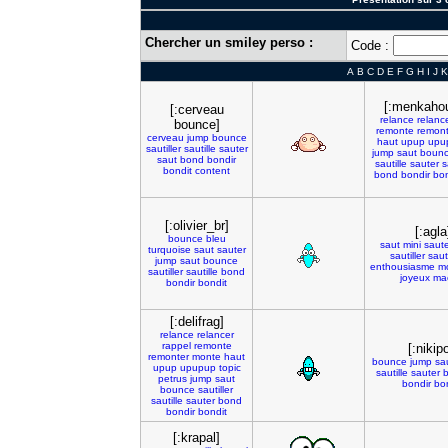
Chercher un smiley perso :
Code :
A
B
C
D
E
F
G
H
I
J
K
[:menkaho
[:cerveau
relance
relanc
bounce]
remonte
remont
cerveau
jump
bounce
haut
upup
upu
sautiller
sautille
sauter
jump
saut
boun
saut
bond
bondir
sautille
sauter
s
bondit
content
bond
bondir
bon
[:olivier_br]
[:agla
bounce
bleu
saut
mini
saut
turquoise
saut
sauter
sautiller
saut
jump
saut
bounce
enthousiasme
m
sautiller
sautille
bond
joyeux
ma
bondir
bondit
[:delifrag]
relance
relancer
rappel
remonte
[:nikipo
remonter
monte
haut
bounce
jump
sa
upup
upupup
topic
sautille
sauter
b
petrus
jump
saut
bondir
bo
bounce
sautiller
sautille
sauter
bond
bondir
bondit
[:krapal]