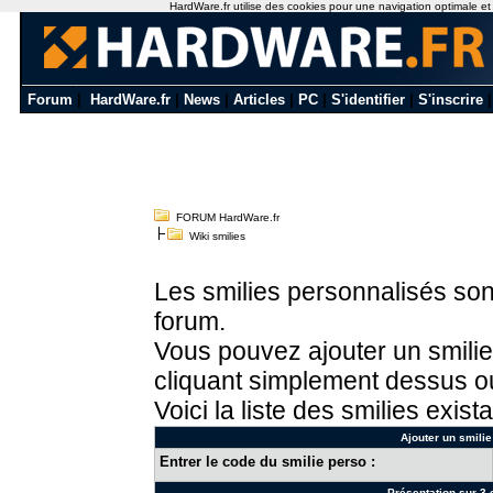
HardWare.fr utilise des cookies pour une navigation optimale et de
Forum
|
HardWare.fr
|
News
|
Articles
|
PC
|
S'identifier
|
S'inscrire
FORUM HardWare.fr
Wiki smilies
Les smilies personnalisés sont
forum.
Vous pouvez ajouter un smilie
cliquant simplement dessus ou
Voici la liste des smilies exista
Ajouter un smilie
Entrer le code du smilie perso :
Présentation sur 3