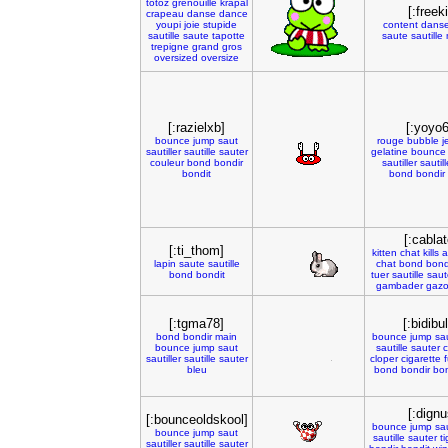
totoz
grenouille
krapal
[:freeki
crapeau
danse
dance
youpi
joie
stupide
content
dans
sautille
saute
tapotte
saute
sautille
trepigne
grand
gros
oversized
oversize
[:razielxb]
[:yoyo6
bounce
jump
saut
rouge
bubble
j
sautiller
sautille
sauter
gelatine
bounce
couleur
bond
bondir
sautiller
sautill
bondit
bond
bondir
[:cablat
[:ti_thom]
kitten
chat
kills
a
lapin
saute
sautille
chat
bond
bond
bond
bondit
tuer
sautille
saut
gambader
gaz
[:tgma78]
[:bidibul
bond
bondir
main
bounce
jump
sa
bounce
jump
saut
sautille
sauter
c
sautiller
sautille
sauter
cloper
cigarette
bleu
bond
bondir
bon
[:dignu
[:bounceoldskool]
bounce
jump
sa
bounce
jump
saut
sautille
sauter
t
sautiller
sautille
sauter