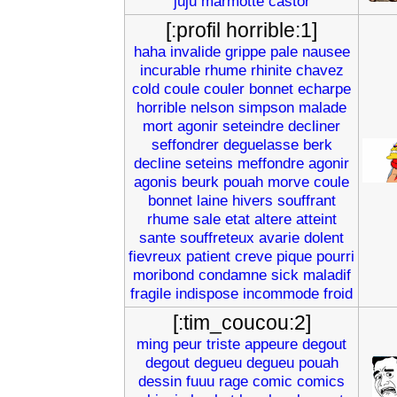
juju
marmotte
castor
[:profil horrible:1]
haha
invalide
grippe
pale
nausee
incurable
rhume
rhinite
chavez
cold
coule
couler
bonnet
echarpe
horrible
nelson
simpson
malade
mort
agonir
seteindre
decliner
seffondrer
deguelasse
berk
decline
seteins
meffondre
agonir
agonis
beurk
pouah
morve
coule
bonnet
laine
hivers
souffrant
rhume
sale
etat
altere
atteint
sante
souffreteux
avarie
dolent
fievreux
patient
creve
pique
pourri
moribond
condamne
sick
maladif
fragile
indispose
incommode
froid
[:tim_coucou:2]
ming
peur
triste
appeure
degout
degout
degueu
degueu
pouah
dessin
fuuu
rage
comic
comics