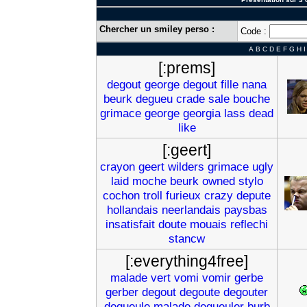
Chercher un smiley perso :
Code :
A
B
C
D
E
F
G
H
I
[:prems]
degout
george
degout
fille
nana
beurk
degueu
crade
sale
bouche
grimace
george
georgia
lass
dead
like
[:geert]
crayon
geert
wilders
grimace
ugly
laid
moche
beurk
owned
stylo
cochon
troll
furieux
crazy
depute
hollandais
neerlandais
paysbas
insatisfait
doute
mouais
reflechi
stancw
[:everything4free]
malade
vert
vomi
vomir
gerbe
gerber
degout
degoute
degouter
degueule
malade
degueuler
burb