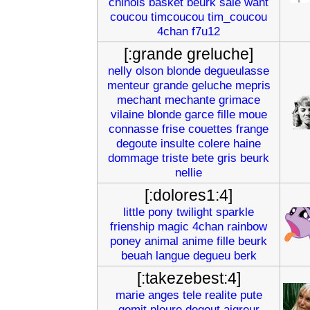
chinois
basket
beurk
sale
want
coucou
timcoucou
tim_coucou
4chan
f7u12
[:grande greluche]
nelly
olson
blonde
degueulasse
menteur
grande
geluche
mepris
mechant
mechante
grimace
vilaine
blonde
garce
fille
moue
connasse
frise
couettes
frange
degoute
insulte
colere
haine
dommage
triste
bete
gris
beurk
nellie
[:dolores1:4]
little
pony
twilight
sparkle
frienship
magic
4chan
rainbow
poney
animal
anime
fille
beurk
beuah
langue
degueu
berk
[:takezebest:4]
marie
anges
tele
realite
pute
gemit
pleure
degout
aigreur