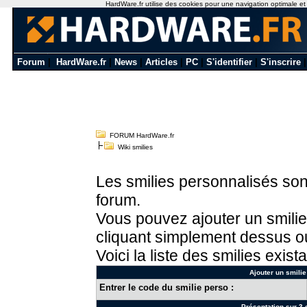
HardWare.fr utilise des cookies pour une navigation optimale et de
Forum
|
HardWare.fr
|
News
|
Articles
|
PC
|
S'identifier
|
S'inscrire
FORUM HardWare.fr
Wiki smilies
Les smilies personnalisés sont
forum.
Vous pouvez ajouter un smilie
cliquant simplement dessus ou
Voici la liste des smilies exista
Ajouter un smilie
Entrer le code du smilie perso :
Présentation sur 3