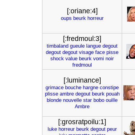
[:oriane:4]
oups
beurk
horreur
[:fredmoul:3]
timbaland
gueule
langue
degout
degout
degout
visage
face
pisse
shock
value
beurk
vomi
noir
fredmoul
[:luminance]
grimace
bouche
hargne
constipe
plisse
ambre
degout
beurk
pouah
blonde
nouvelle
star
bobo
ouille
Ambre
[:grosratpoilu:1]
luke
horreur
beurk
degout
peur