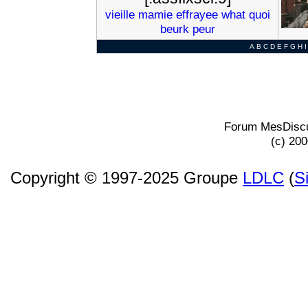
vieille
mamie
effrayee
what
quoi
beurk
peur
A
B
C
D
E
F
G
H
I
Forum MesDiscu
(c) 20
Copyright © 1997-2025 Groupe
LDLC
(
S