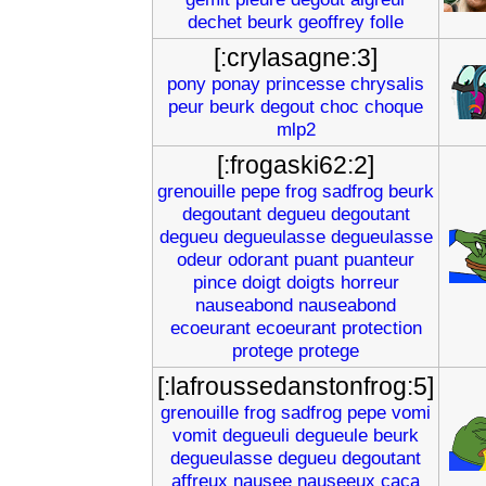
dechet
beurk
geoffrey
folle
[:crylasagne:3]
pony
ponay
princesse
chrysalis
peur
beurk
degout
choc
choque
mlp2
[:frogaski62:2]
grenouille
pepe
frog
sadfrog
beurk
degoutant
degueu
degoutant
degueu
degueulasse
degueulasse
odeur
odorant
puant
puanteur
pince
doigt
doigts
horreur
nauseabond
nauseabond
ecoeurant
ecoeurant
protection
protege
protege
[:lafroussedanstonfrog:5]
grenouille
frog
sadfrog
pepe
vomi
vomit
degueuli
degueule
beurk
degueulasse
degueu
degoutant
affreux
nausee
nauseeux
caca