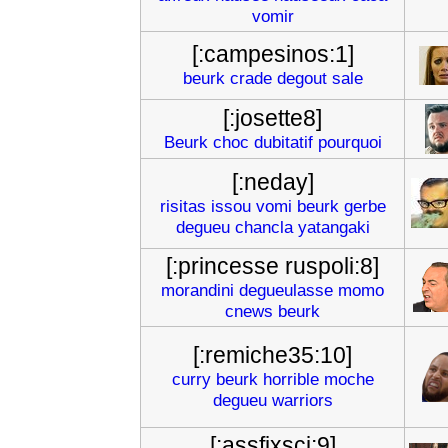
vomir
[:campesinos:1]
beurk
crade
degout
sale
[:josette8]
Beurk
choc
dubitatif
pourquoi
[:neday]
risitas
issou
vomi
beurk
gerbe
degueu
chancla
yatangaki
[:princesse ruspoli:8]
morandini
degueulasse
momo
cnews
beurk
[:remiche35:10]
curry
beurk
horrible
moche
degueu
warriors
[:assfixsci:9]