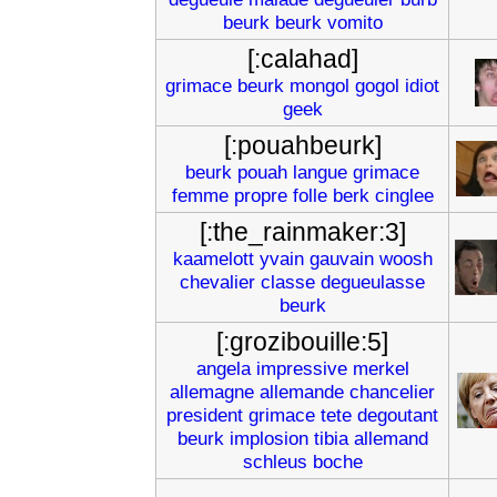
beurk
beurk
vomito
[:calahad]
grimace
beurk
mongol
gogol
idiot
geek
[:pouahbeurk]
beurk
pouah
langue
grimace
femme
propre
folle
berk
cinglee
[:the_rainmaker:3]
kaamelott
yvain
gauvain
woosh
chevalier
classe
degueulasse
beurk
[:grozibouille:5]
angela
impressive
merkel
allemagne
allemande
chancelier
president
grimace
tete
degoutant
beurk
implosion
tibia
allemand
schleus
boche