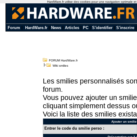
HardWare.fr utilise des cookies pour une navigation optimale et de
Forum
|
HardWare.fr
|
News
|
Articles
|
PC
|
S'identifier
|
S'inscrire
FORUM HardWare.fr
Wiki smilies
Les smilies personnalisés sont
forum.
Vous pouvez ajouter un smilie
cliquant simplement dessus ou
Voici la liste des smilies exista
Ajouter un smilie
Entrer le code du smilie perso :
Présentation sur 3