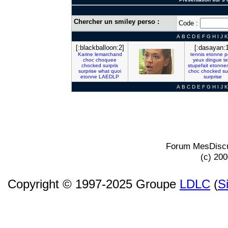
Chercher un smiley perso :
Code :
A
B
C
D
E
F
G
H
I
J
K
[:blackballoon:2]
[:dasayan:1
Karine
lemarchand
tennis
etonne
p
choc
choquee
yeux
dingue
te
chocked
surpris
stupefait
etonne
surprise
what
quoi
choc
chocked
su
etonne
LAEDLP
surprise
A
B
C
D
E
F
G
H
I
J
K
Forum MesDiscu
(c) 20
Copyright © 1997-2025 Groupe
LDLC
(
S