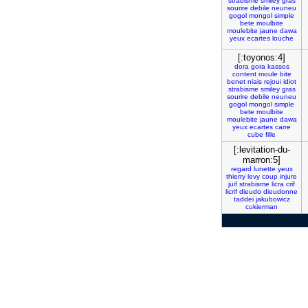
strabisme
smiley
gras
sourire
debile
neuneu
gogol
mongol
simple
bete
moulbite
moulebite
jaune
dawa
yeux
ecartes
louche
[:toyonos:4]
dora
gora
kassos
content
moule
bite
benet
niais
rejoui
idiot
strabisme
smiley
gras
sourire
debile
neuneu
gogol
mongol
simple
bete
moulbite
moulebite
jaune
dawa
yeux
ecartes
carre
cube
fille
[:levitation-du-
marron:5]
regard
lunette
yeux
thierry
levy
coup
injure
juif
strabisme
licra
crif
licrif
dieudo
dieudonne
taddei
jakubowicz
cukierman