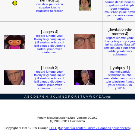
kennedy:1]
sourire
debile
neune
constipe
peur
caca
gogol
mongol
simple
surprise
louche
bete
moulbite
strabisme
herbesan
moulebite
jaune
daw
yeux
ecartes
carre
cube
[:levitation-du-
[:apges:4]
marron:4]
regard
lunette
yeux
regard
lunette
yeux
thierry
levy
coup
injure
thierry
levy
coup
injur
juif
strabisme
licra
crif
juif
strabisme
licra
crif
licrif
dieudo
dieudonne
licrif
dieudo
dieudonn
taddei
jakubowicz
taddei
jakubowicz
cukierman
cukierman
[:heech:3]
[:yohpey:1]
regard
lunette
yeux
montel
patrick
thierry
levy
coup
injure
strabisme
louche
juif
strabisme
licra
crif
journaliste
marron
spor
licrif
dieudo
dieudonne
tele
television
france
taddei
jakubowicz
yeux
oeil
rio2016
cukierman
zoom
jo2016
A
B
C
D
E
F
G
H
I
J
K
L
M
N
O
P
Q
R
S
T
U
V
W
X
Y
Z
Autres
Forum MesDiscussions.Net
, Version 2010.2
(c) 2000-2011 Doctissimo
Copyright © 1997-2025 Groupe
LDLC
(
Signaler un contenu illicite / Données personnelles
)