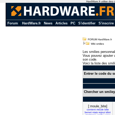
HardWare.fr utilise des c
Forum
|
HardWare.fr
|
News
|
Articles
|
PC
|
S'identifier
|
S'inscrire
FORUM HardWare.fr
Wiki smilies
Les smilies personnal
Vous pouvez ajouter u
son code.
Voici la liste des smil
Entrer le code du s
Chercher un smiley
[:moule_bite]
content
moule
bite
benet
niais
rejoui
idiot