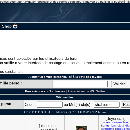
ookies pour une navigation optimale et des cookies tiers pour l'analyse du trafic et la publicité
E
|
Shop
isés sont uploadés par les utilisateurs du forum.
n smilie à votre interface de postage en cliquant simplement dessus ou en re
ies existants :
Ajouter un smilie personnalisé à la liste des favoris
milie perso :
Présentation sur 3 colonnes
|
Présentation du Wiki Smilies
Wiki smilies
 perso :
Code :
ou Mot(s) clé(s) :
A
B
C
D
E
F
G
H
I
J
K
L
M
N
O
P
Q
R
S
T
U
V
W
X
Y
Z
Autres
[:toyonos:2]
content
moule
bite
[:monsieur
benet
niais
rejoui
idio
strabisme
smiley
gras