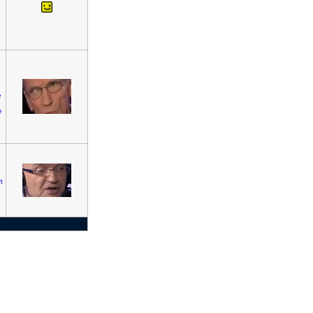
u
a
e
e
t