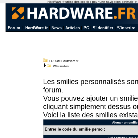
HardWare.fr utilise des cookies pour une navigation optimale et de
Forum
|
HardWare.fr
|
News
|
Articles
|
PC
|
S'identifier
|
S'inscrire
FORUM HardWare.fr
Wiki smilies
Les smilies personnalisés sont
forum.
Vous pouvez ajouter un smilie
cliquant simplement dessus ou
Voici la liste des smilies exista
Ajouter un smilie
Entrer le code du smilie perso :
Présentation sur 3