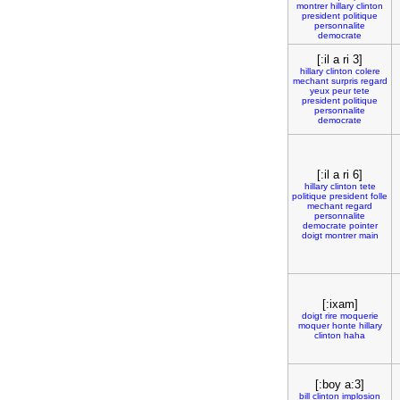
montrer
hillary
clinton
president
politique
personnalite
democrate
[:il a ri 3]
hillary
clinton
colere
mechant
surpris
regard
yeux
peur
tete
president
politique
personnalite
democrate
[:il a ri 6]
hillary
clinton
tete
politique
president
folle
mechant
regard
personnalite
democrate
pointer
doigt
montrer
main
[:ixam]
doigt
rire
moquerie
moquer
honte
hillary
clinton
haha
[:boy a:3]
bill
clinton
implosion