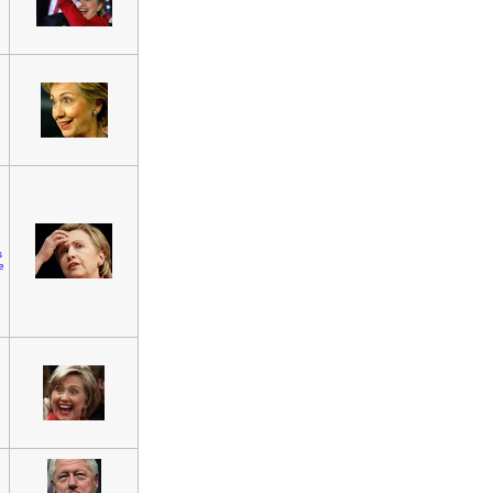
e
s
e