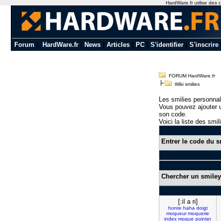
HardWare.fr utilise des c
Forum
|
HardWare.fr
|
News
|
Articles
|
PC
|
S'identifier
|
S'inscrire
FORUM HardWare.fr
Wiki smilies
Les smilies personnal
Vous pouvez ajouter u
son code.
Voici la liste des smil
Entrer le code du s
Chercher un smiley
[:il a ri]
honte
haha
doigt
moqueur
moquerie
index
moque
pointer