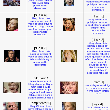
yeux
bouche
ouverte
montrer
hillary
clinton
folle
ouch
argh
politique
president
personnalite
personnalite
democrate
democrate
[:il a ri 4]
[:il a ri 5]
hillary
clinton
tete
hillary
clinton
tete
politique
president
politique
president
yeux
bouche
ouverte
regard
etonne
gogol
folle
ouch
argh
colere
guignol
idiot
mechant
regard
peur
personnalite
personnalite
democrate
democrate
[:il a ri 8]
hillary
clinton
tete
politique
president
[:il a ri 7]
regard
personnalite
hillary
clinton
tete
democrate
front
main
politique
president
grat
gratter
reflechir
yeux
bouche
ouverte
doute
question
confu
folle
ouch
lulz
argh
reflechit
reflechir
pens
personnalite
quoi
comment
democrate
pourquoi
pense
reflechit
refelechir
penser
dubitatif
sceptique
reflexion
[:pikitfleur:4]
blase
blase
ennui
[:ixam:1]
hillary
clinton
politique
sans
blague
tes
doigt
main
triste
boude
rire
moquerie
moquer
bouder
merde
depite
honte
hillary
clinton
degoute
lourd
marre
haha
fatigue
bored
boring
glande
pikitfleur
moue
[:empificator:5]
[:nyast]
Hillary
Clinton
clinton
bravo
clinton
moue
grave
effrayee
tendue