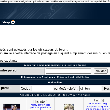
ookies pour une navigation optimale et des cookies tiers pour l'analyse du trafic et la publicité
E
|
Shop
isés sont uploadés par les utilisateurs du forum.
n smilie à votre interface de postage en cliquant simplement dessus ou en re
ies existants :
Ajouter un smilie personnalisé à la liste des favoris
milie perso :
Présentation sur 3 colonnes
|
Présentation du Wiki Smilies
Wiki smilies
 perso :
Code :
ou Mot(s) clé(s) :
A
B
C
D
E
F
G
H
I
J
K
L
M
N
O
P
Q
R
S
T
U
V
W
X
Y
Z
Autres
[:il a ri 2]
[:hclinton]
honte
haha
doigt
hillary
clinton
tete
moqueur
moquerie
politique
president
index
moque
pointer