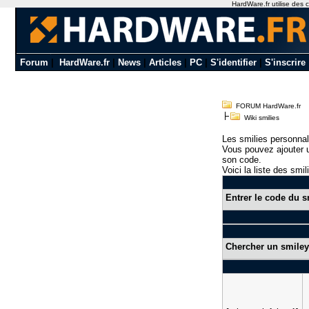
HardWare.fr utilise des c
Forum
|
HardWare.fr
|
News
|
Articles
|
PC
|
S'identifier
|
S'inscrire
FORUM HardWare.fr
Wiki smilies
Les smilies personnal
Vous pouvez ajouter u
son code.
Voici la liste des smil
Entrer le code du s
Chercher un smiley