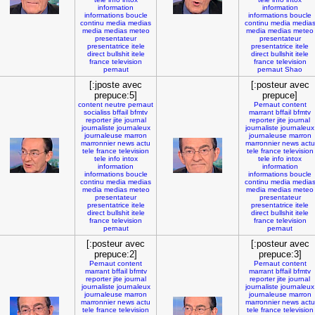
information
information
informations
boucle
informations
boucle
continu
media
medias
continu
media
media
media
medias
meteo
media
medias
meteo
presentateur
presentateur
presentatrice
itele
presentatrice
itele
direct
bullshit
itele
direct
bullshit
itele
france
television
france
television
pernaut
pernaut
Shao
[:jposte avec
[:posteur avec
prepuce:5]
prepuce]
content
neutre
pernaut
Pernaut
content
socialiss
bffail
bfmtv
marrant
bffail
bfmtv
reporter
jite
journal
reporter
jite
journal
journaliste
journaleux
journaliste
journaleux
journaleuse
marron
journaleuse
marron
marronnier
news
actu
marronnier
news
actu
tele
france
television
tele
france
television
tele
info
intox
tele
info
intox
information
information
informations
boucle
informations
boucle
continu
media
medias
continu
media
media
media
medias
meteo
media
medias
meteo
presentateur
presentateur
presentatrice
itele
presentatrice
itele
direct
bullshit
itele
direct
bullshit
itele
france
television
france
television
pernaut
pernaut
[:posteur avec
[:posteur avec
prepuce:2]
prepuce:3]
Pernaut
content
Pernaut
content
marrant
bffail
bfmtv
marrant
bffail
bfmtv
reporter
jite
journal
reporter
jite
journal
journaliste
journaleux
journaliste
journaleux
journaleuse
marron
journaleuse
marron
marronnier
news
actu
marronnier
news
actu
tele
france
television
tele
france
television