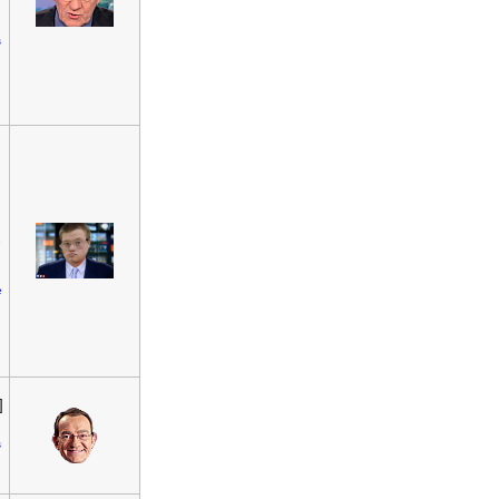
s
e
e
]
s