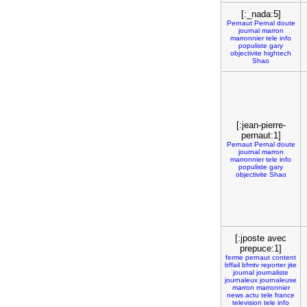
[:_nada:5]
Pernaut
Pernal
doute
journal
marron
marronnier
tele
info
populiste
gary
objectivite
hightech
Shao
[:jean-pierre-
pernaut:1]
Pernaut
Pernal
doute
journal
marron
marronnier
tele
info
populiste
gary
objectivite
Shao
[:jposte avec
prepuce:1]
ferme
pernaut
content
bffail
bfmtv
reporter
jite
journal
journaliste
journaleux
journaleuse
marron
marronnier
news
actu
tele
france
television
tele
info