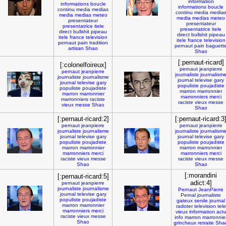
information
informations
boucle
informations
boucle
continu
media
medias
continu
media
media
media
medias
meteo
media
medias
meteo
presentateur
presentateur
presentatrice
itele
presentatrice
itele
direct
bullshit
pipeau
direct
bullshit
pipeau
itele
france
television
itele
france
television
pernaut
pain
tradition
pernaut
pain
baguett
artisan
Shao
Shao
[:pernaut-ricard]
[:colonelfoireux]
pernaut
jeanpierre
pernaut
jeanpierre
journaliste
journalism
journaliste
journalisme
journal
televise
gary
journal
televise
gary
populiste
poujadiste
populiste
poujadiste
marron
marronnier
marron
marronnier
marronniers
merci
marronniers
raciste
raciste
vieux
messe
vieux
messe
Shao
Shao
[:pernaut-ricard:2]
[:pernaut-ricard:3
pernaut
jeanpierre
pernaut
jeanpierre
journaliste
journalisme
journaliste
journalism
journal
televise
gary
journal
televise
gary
populiste
poujadiste
populiste
poujadiste
marron
marronnier
marron
marronnier
marronniers
merci
marronniers
merci
raciste
vieux
messe
raciste
vieux
messe
Shao
Shao
[:morandini
[:pernaut-ricard:5]
adict:4]
pernaut
jeanpierre
journaliste
journalisme
Pernaut
JeanPierre
journal
televise
gary
Pernal
journaliste
populiste
poujadiste
gateux
senile
journal
marron
marronnier
radoter
television
tele
marronniers
merci
vieux
information
act
raciste
vieux
messe
info
marron
marronnie
Shao
grincheux
retraite
Sha