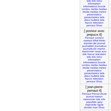
tele
info
intox
information
informations
boucle
continu
media
medias
media
medias
meteo
presentateur
presentatrice
itele
direct
bullshit
itele
france
television
pernaut
Shao
[:posteur avec
prepuce:4]
Pernaut
content
marrant
bffail
bfmtv
reporter
jite
journal
journaliste
journaleux
journaleuse
marron
marronnier
news
actu
tele
france
television
tele
info
intox
information
informations
boucle
continu
media
medias
media
medias
meteo
presentateur
presentatrice
itele
direct
bullshit
itele
france
television
pernaut
Shao
[:jean-pierre-
pernaut:4]
Pernaut
Pernal
doute
journal
marron
marronnier
tele
info
populiste
gary
objectivite
rigole
dentier
rose
Shao