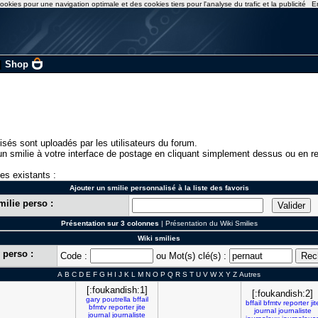
ookies pour une navigation optimale et des cookies tiers pour l'analyse du trafic et la publicité
E
|
Shop
isés sont uploadés par les utilisateurs du forum.
n smilie à votre interface de postage en cliquant simplement dessus ou en re
ies existants :
Ajouter un smilie personnalisé à la liste des favoris
milie perso :
Présentation sur 3 colonnes
|
Présentation du Wiki Smilies
Wiki smilies
 perso :
Code :
ou Mot(s) clé(s) :
A
B
C
D
E
F
G
H
I
J
K
L
M
N
O
P
Q
R
S
T
U
V
W
X
Y
Z
Autres
[:foukandish:1]
[:foukandish:2]
gary
poutrella
bffail
bffail
bfmtv
reporter
jit
bfmtv
reporter
jite
journal
journaliste
journal
journaliste