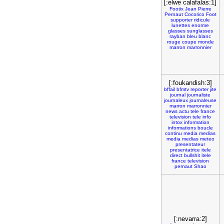
[:elwe calafalas:1]
Footix
Jean
Pierre
Pernaut
Cocorico
Foot
supporter
ridicule
lunettes
enorme
glasses
sunglasses
rayban
bleu
blanc
rouge
coupe
monde
marron
marronnier
[:foukandish:3]
bffail
bfmtv
reporter
jite
journal
journaliste
journaleux
journaleuse
marron
marronnier
news
actu
tele
france
television
tele
info
intox
information
informations
boucle
continu
media
medias
media
medias
meteo
presentateur
presentatrice
itele
direct
bullshit
itele
france
television
pernaut
Shao
[:nevarra:2]