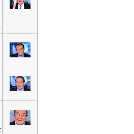
s
e
e
]
e
u
r
o