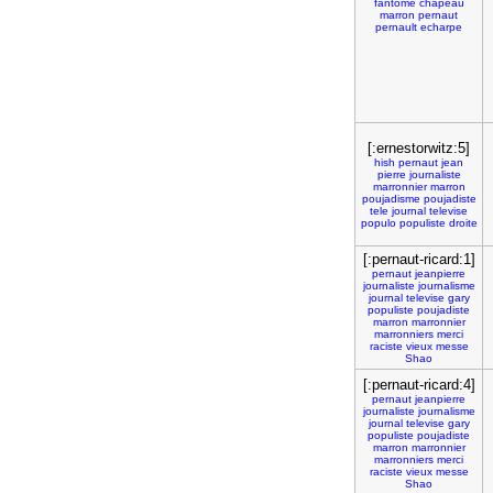
fantome
chapeau
marron
pernaut
pernault
echarpe
[:ernestorwitz:5]
hish
pernaut
jean
pierre
journaliste
marronnier
marron
poujadisme
poujadiste
tele
journal
televise
populo
populiste
droite
[:pernaut-ricard:1]
pernaut
jeanpierre
journaliste
journalisme
journal
televise
gary
populiste
poujadiste
marron
marronnier
marronniers
merci
raciste
vieux
messe
Shao
[:pernaut-ricard:4]
pernaut
jeanpierre
journaliste
journalisme
journal
televise
gary
populiste
poujadiste
marron
marronnier
marronniers
merci
raciste
vieux
messe
Shao