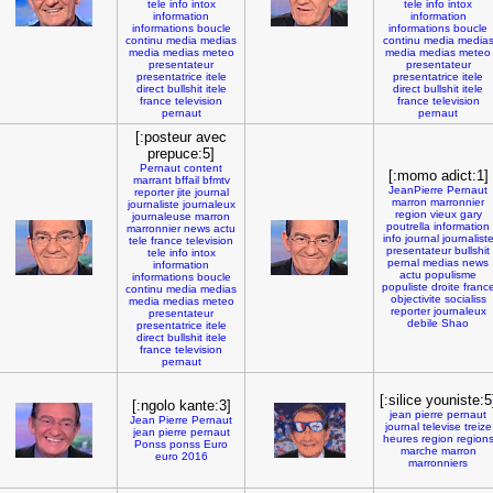
tele
info
intox
tele
info
intox
information
information
informations
boucle
informations
boucle
continu
media
medias
continu
media
media
media
medias
meteo
media
medias
meteo
presentateur
presentateur
presentatrice
itele
presentatrice
itele
direct
bullshit
itele
direct
bullshit
itele
france
television
france
television
pernaut
pernaut
[:posteur avec
prepuce:5]
Pernaut
content
[:momo adict:1]
marrant
bffail
bfmtv
JeanPierre
Pernaut
reporter
jite
journal
marron
marronnier
journaliste
journaleux
region
vieux
gary
journaleuse
marron
poutrella
information
marronnier
news
actu
info
journal
journalist
tele
france
television
presentateur
bullshit
tele
info
intox
pernal
medias
news
information
actu
populisme
informations
boucle
populiste
droite
franc
continu
media
medias
objectivite
socialiss
media
medias
meteo
reporter
journaleux
presentateur
debile
Shao
presentatrice
itele
direct
bullshit
itele
france
television
pernaut
[:silice youniste:5
[:ngolo kante:3]
jean
pierre
pernaut
Jean
Pierre
Pernaut
journal
televise
treize
jean
pierre
pernaut
heures
region
region
Ponss
ponss
Euro
marche
marron
euro
2016
marronniers