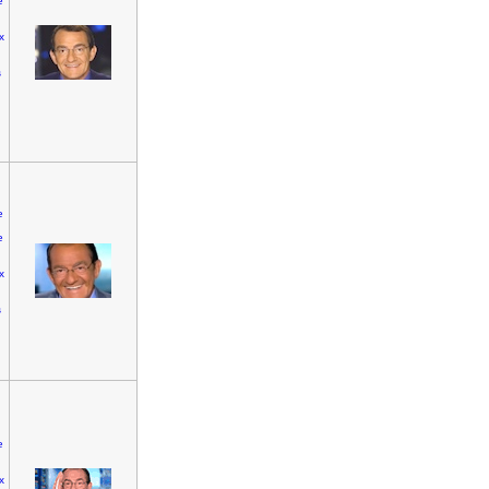
e
x
s
e
e
x
s
e
x