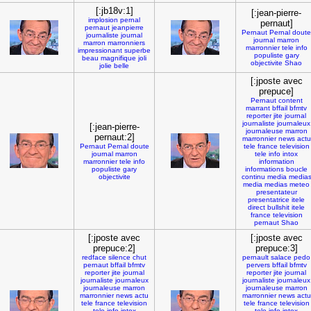
[:jb18v:1]
[:jean-pierre-
implosion
pernal
pernaut]
pernaut
jeanpierre
Pernaut
Pernal
doute
journaliste
journal
journal
marron
marron
marronniers
marronnier
tele
info
impressionant
superbe
populiste
gary
beau
magnifique
joli
objectivite
Shao
jolie
belle
[:jposte avec
prepuce]
Pernaut
content
marrant
bffail
bfmtv
reporter
jite
journal
journaliste
journaleux
[:jean-pierre-
journaleuse
marron
pernaut:2]
marronnier
news
actu
Pernaut
Pernal
doute
tele
france
television
journal
marron
tele
info
intox
marronnier
tele
info
information
populiste
gary
informations
boucle
objectivite
continu
media
media
media
medias
meteo
presentateur
presentatrice
itele
direct
bullshit
itele
france
television
pernaut
Shao
[:jposte avec
[:jposte avec
prepuce:2]
prepuce:3]
redface
silence
chut
pernault
salace
pedo
pernaut
bffail
bfmtv
pervers
bffail
bfmtv
reporter
jite
journal
reporter
jite
journal
journaliste
journaleux
journaliste
journaleux
journaleuse
marron
journaleuse
marron
marronnier
news
actu
marronnier
news
actu
tele
france
television
tele
france
television
tele
info
intox
tele
info
intox