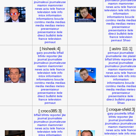
journaleux
journaleus
journaleux
journaleuse
marron
marronnier
marron
marronnier
news
actu
tele
france
news
actu
tele
france
television
tele
info
into
television
tele
info
information
intox
information
informations
boucle
informations
boucle
continu
media
media
continu
media
medias
media
medias
meteo
media
medias
meteo
presentateur
presentateur
presentatrice
itele
presentatrice
itele
direct
bullshit
itele
direct
bullshit
itele
france
television
france
television
pernaut
Shao
pernaut
[:hisheek:4]
[:astro 111:1]
gary
poutrella
bffail
pernaut
journaliste
bfmtv
reporter
jite
journalisme
rire
plaisir
journal
journaliste
bffail
bfmtv
reporter
jit
journaleux
journaleuse
journal
journaliste
marron
marronnier
journaleux
journaleus
news
actu
tele
france
marron
marronnier
television
tele
info
news
actu
tele
france
intox
information
television
tele
info
into
informations
boucle
information
continu
media
medias
informations
boucle
media
medias
meteo
continu
media
media
presentateur
media
medias
meteo
presentatrice
itele
presentateur
direct
bullshit
itele
presentatrice
itele
france
television
direct
bullshit
pipeau
pernaut
Shao
[:croque-sfeld:3]
[:croco385:3]
gary
poutrella
bffail
bffail
bfmtv
reporter
jite
bfmtv
reporter
jite
journal
journaliste
journal
journaliste
journaleux
journaleuse
journaleux
journaleus
marron
marronnier
marron
marronnier
news
actu
tele
france
news
actu
tele
france
television
tele
info
television
tele
info
into
intox
information