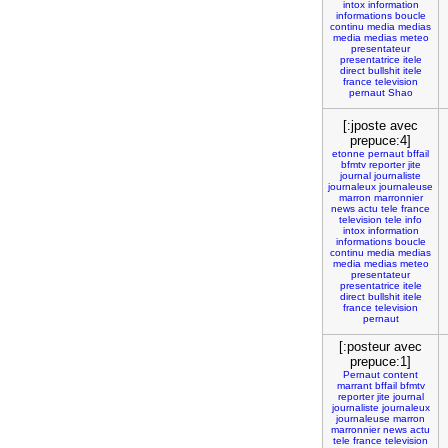
intox
information
informations
boucle
continu
media
medias
media
medias
meteo
presentateur
presentatrice
itele
direct
bullshit
itele
france
television
pernaut
Shao
[:jposte avec
prepuce:4]
etonne
pernaut
bffail
bfmtv
reporter
jite
journal
journaliste
journaleux
journaleuse
marron
marronnier
news
actu
tele
france
television
tele
info
intox
information
informations
boucle
continu
media
medias
media
medias
meteo
presentateur
presentatrice
itele
direct
bullshit
itele
france
television
pernaut
[:posteur avec
prepuce:1]
Pernaut
content
marrant
bffail
bfmtv
reporter
jite
journal
journaliste
journaleux
journaleuse
marron
marronnier
news
actu
tele
france
television