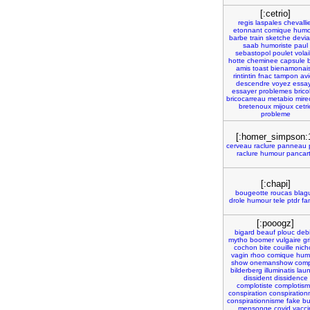
[:cetrio]
regis
laspales
chevalli
etonnant
comique
humo
barbe
train
sketche
devia
saab
humoriste
paul
sebastopol
poulet
volai
hotte
cheminee
capsule
amis
toast
bienamonai
rintintin
fnac
tampon
av
descendre
voyez
essa
essayer
problemes
brico
bricocarreau
metabio
mire
bretenoux
mijoux
cetri
probleme
[:homer_simpson:
cerveau
raclure
panneau
raclure
humour
pancar
[:chapi]
bougeotte
roucas
blag
drole
humour
tele
ptdr
fa
[:pooogz]
bigard
beauf
plouc
debi
mytho
boomer
vulgaire
gr
cochon
bite
couille
nich
vagin
rhoo
comique
hum
show
onemanshow
comp
bilderberg
illuminatis
lau
dissident
dissidence
complotiste
complotis
conspiration
conspiration
conspirationnisme
fake
bu
mensonge
covid
vacci