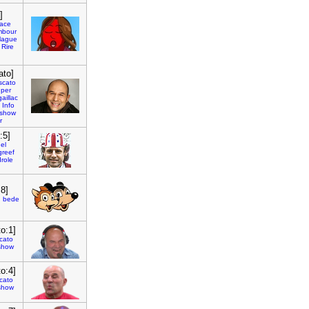
]
face
mbour
lague
Rire
ato]
scato
per
gaillac
Info
show
r
:5]
el
greef
drole
:8]
u
bede
o:1]
cato
show
o:4]
cato
show