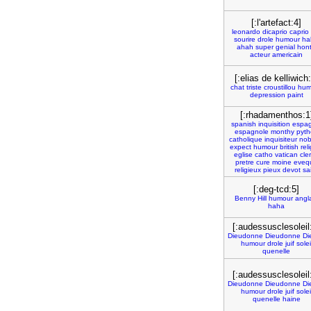
[:l'artefact:4]
leonardo
dicaprio
caprio
sourire
drole
humour
ha
ahah
super
genial
hon
acteur
americain
[:elias de kelliwich:
chat
triste
croustillou
hum
depression
paint
[:rhadamenthos:1
spanish
inquisition
espag
espagnole
monthy
pyth
catholique
inquisiteur
no
expect
humour
british
rel
eglise
catho
vatican
cle
pretre
cure
moine
eveq
religieux
pieux
devot
sa
[:deg-tcd:5]
Benny
Hill
humour
angl
haha
[:audessusclesoleil
Dieudonne
Dieudonne
Di
humour
drole
juif
solei
quenelle
[:audessusclesoleil
Dieudonne
Dieudonne
Di
humour
drole
juif
solei
quenelle
haine