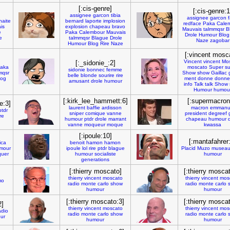
[:cis-genre]
[:cis-genre:1
assignee
garcon
tibia
assignee
garcon
naite
bernard
laporte
implosion
redface
Paka
Cale
is
explosion
chapeau
bravo
Mauvais
talmmqsr
B
e
Paka
Calembour
Mauvais
Drole
Humour
Blog
e
talmmqsr
Blague
Drole
Naze
zagobar
Humour
Blog
Rire
Naze
[:vincent mosc
Vincent
vincent
Mo
[:_sidonie_:2]
aka
moscato
Super
su
sidonie
bonnec
femme
mqsr
Show
show
Gaillac
belle
blonde
sourire
rire
log
ment
donne
donne
amusant
drole
humour
info
Talk
talk
Show
Humour
humou
[:kirk_lee_hammett:6]
[:supermacron
e:3]
laurent
baffie
ardisson
macron
emmanu
ptdr
sniper
comique
vanne
president
degreef
re
humour
ptdr
drole
marrant
chapeau
humour
vanne
moqueur
moque
kwassa
[:ipoule:10]
[:mantafahrer
ica
benoit
hamon
hamon
mour
ipoule
lol
rire
ptdr
blague
Placid
Muzo
musea
uer
humour
socialiste
humour
generations
[:thierry moscato]
[:thierry moscat
thierry
vincent
moscato
thierry
vincent
mos
mo
radio
monte
carlo
show
radio
monte
carlo
humour
humour
[:thierry moscato:3]
[:thierry moscat
2]
thierry
vincent
moscato
thierry
vincent
mos
adio
radio
monte
carlo
show
radio
monte
carlo
ur
humour
humour