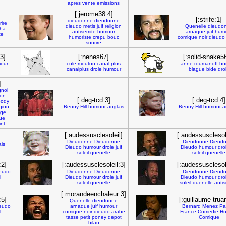
apres
vente
emissions
[:jerome38:4]
[:strife:1]
dieudonne
dieudonne
rire
dieudo
metis
juif
religion
Quenelle
dieudo
ha
antisemite
humour
arnaque
juif
hum
te
humoriste
crepu
bouc
comique
noir
dieudo
sourire
3]
[:nenes67]
[:solid-snake5
our
cule
mouton
canal
plus
anne
roumanoff
hu
canalplus
drole
humour
blague
bide
dro
]
nol
on
[:deg-tcd:3]
[:deg-tcd:4]
body
igion
Benny
Hill
humour
anglais
Benny
Hill
humour
a
rge
ue
int
[:audessusclesoleil]
[:audessusclesol
Dieudonne
Dieudonne
Dieudonne
Dieud
ais
Dieudo
humour
drole
juif
Dieudo
humour
dro
soleil
quenelle
soleil
quenelle
:2]
[:audessusclesoleil:3]
[:audessusclesol
eudo
Dieudonne
Dieudonne
Dieudonne
Dieud
l
Dieudo
humour
drole
juif
Dieudo
humour
dro
soleil
quenelle
soleil
quenelle
anti
[:morandeenchaleur:3]
:5]
[:guillaume trua
Quenelle
dieudonne
eudo
arnaque
juif
humour
Bernard
Menez
Pa
l
comique
noir
dieudo
arabe
France
Comedie
Hu
tasse
petit
poney
depot
Comique
bilan