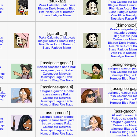
[:stukka:3]
Paka
Calembour
Ma
is
Paka
Calembour
Mauvais
Blague
Drole
Humou
log
Blague
Drole
Humour
Blog
Rire
Naze
Alcool
Bo
zi
Rire
Naze
Alcool
Boisson
Blase
Fatigue
Marre
Blase
Fatigue
Marre
Vitre
Pluie
Nostalg
Nostalgie
Passe
F
[:kimonox:4
Paka
vomi
gerbe
g
malade
degueu
[:garath_:3]
degeulasse
pour
is
Paka
Calembour
Mauvais
Calembour
Mauv
log
Blague
Drole
Humour
Blog
Blague
Drole
Humou
he
Rire
Naze
Alcool
Boisson
Rire
Naze
Alcool
Bo
in
Blase
Fatigue
Marre
Blase
Fatigue
Marre
Vitre
Pluie
Nostalg
Nostalgie
Passe
F
[:assignee-gaga:1]
[:assignee-gag
a
Nelson
simpsons
haha
nazi
assignee
garcon
pe
a
assignee
garcon
Paka
Paka
Calembour
Ma
mqsr
Calembour
Mauvais
talmmqsr
Blague
D
log
talmmqsr
Blague
Drole
Humour
Blog
Rire
Humour
Blog
Rire
Naze
[:assignee-gaga:4]
]
[:assignee-gag
assignee
garcon
lunette
aka
assignee
garcon
sal
class
clooney
Paka
mqsr
Paka
Calembour
Ma
Calembour
Mauvais
log
talmmqsr
Blague
D
talmmqsr
Blague
Drole
Humour
Blog
Rire
Humour
Blog
Rire
Naze
[:ass-garcon:
[:ass-garcon:1]
Alcool
Boisson
Bl
assignee
garcon
cloppe
ste
Fatigue
suicide
Ma
cigarette
fume
bedo
joint
ka
assignee
garcon
P
bedav
defonce
Paka
mqsr
Calembour
Mauv
Calembour
Mauvais
log
talmmqsr
Blague
D
talmmqsr
Blague
Drole
Humour
Blog
Rire
Humour
Blog
Rire
Naze
moche
boudin