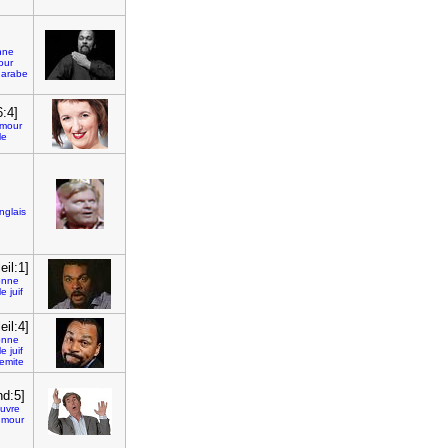
nne
our
arabe
6:4]
mour
le
nglais
eil:1]
onne
le
juif
eil:4]
onne
le
juif
semite
nd:5]
uvre
mour