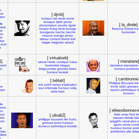
er
ur
[:djmb]
tion
humour
rire
drole
ironie
ironique
djmb
photo
lle
[:la_dinde]
photomaton
sourire
rigole
biere
moque
bcbg
snob
bourge
florence
foresti
hu
se
bourgeois
meche
meche
humoriste
ion
chauve
orange
photo
ye
rideau
content
blond
troll
bat
magie
magicien
wizard
court
o
[:virtualseb]
1]
[:manatane
winner
drole
comique
haha
point
humoriste
blague
monsieur
manatane
te
blagounette
grosses
tetes
humour
poelvoo
humour
bestak
[:cambronne
[:leblatt]
Philippe
Bouvard
rire
eric
judor
ramzy
explication
ue
ironie
radio
grosses
tour
infernale
humour
voila
man
macho
pathetique
b
tada
bras
humour
le
ivois
[:elleestbonnecel
on
our
bide
omar
fred
dr
[:ultra62]
lot
marrant
debile
bl
phillippe
bouvard
rire
huhu
netv
arrgghh
canal
plus
s
grosses
tetes
humour
apres
vente
comi
douteux
pathetique
bestak
me
humour
bonne
pro
niste
problemes
allo
tele
llshit
n