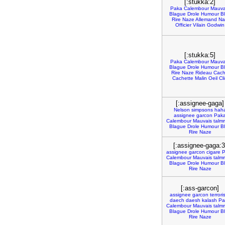
[:stukka:2]
Paka
Calembour
Mauva
Blague
Drole
Humour
B
Rire
Naze
Allemand
Na
Officier
Vilain
Godwin
[:stukka:5]
Paka
Calembour
Mauva
Blague
Drole
Humour
B
Rire
Naze
Rideau
Cac
Cachette
Malin
Oeil
Cl
[:assignee-gaga]
Nelson
simpsons
hah
assignee
garcon
Pak
Calembour
Mauvais
talm
Blague
Drole
Humour
B
Rire
Naze
[:assignee-gaga:3
assignee
garcon
cigare
P
Calembour
Mauvais
talm
Blague
Drole
Humour
B
Rire
Naze
[:ass-garcon]
assignee
garcon
terrori
daech
daesh
kalash
Pa
Calembour
Mauvais
talm
Blague
Drole
Humour
B
Rire
Naze