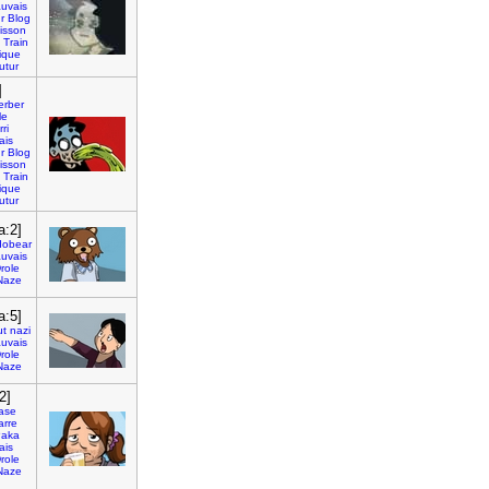
uvais
r
Blog
isson
Train
ique
utur
]
erber
le
ri
ais
r
Blog
isson
Train
ique
utur
a:2]
dobear
uvais
role
Naze
a:5]
ut
nazi
uvais
role
Naze
2]
ase
rre
aka
ais
role
Naze