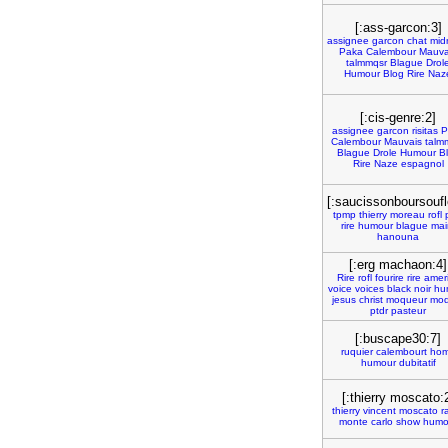
[:ass-garcon:3]
assignee
garcon
chat
mid
Paka
Calembour
Mauva
talmmqsr
Blague
Drol
Humour
Blog
Rire
Naz
[:cis-genre:2]
assignee
garcon
risitas
P
Calembour
Mauvais
talm
Blague
Drole
Humour
B
Rire
Naze
espagnol
[:saucissonboursoufl
tpmp
thierry
moreau
rofl
rire
humour
blague
mai
hanouna
[:erg machaon:4]
Rire
rofl
fourire
rire
amer
voice
voices
black
noir
hu
jesus
christ
moqueur
moq
ptdr
pasteur
[:buscape30:7]
ruquier
calembourt
ho
humour
dubitatif
[:thierry moscato:
thierry
vincent
moscato
r
monte
carlo
show
humo