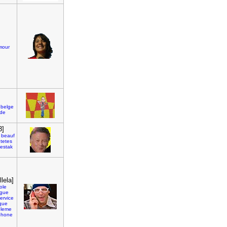
mour
]
belge
rde
3]
beauf
tetes
estak
lela]
ole
ague
ervice
que
bleme
phone