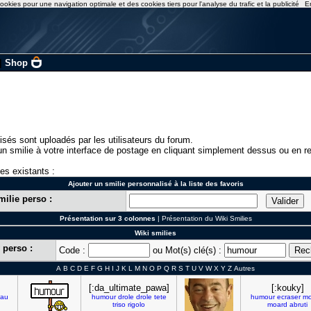
ookies pour une navigation optimale et des cookies tiers pour l'analyse du trafic et la publicité
E
|
Shop
isés sont uploadés par les utilisateurs du forum.
n smilie à votre interface de postage en cliquant simplement dessus ou en re
ies existants :
Ajouter un smilie personnalisé à la liste des favoris
milie perso :
Présentation sur 3 colonnes
|
Présentation du Wiki Smilies
Wiki smilies
 perso :
Code :
ou Mot(s) clé(s) :
A
B
C
D
E
F
G
H
I
J
K
L
M
N
O
P
Q
R
S
T
U
V
W
X
Y
Z
Autres
[:da_ultimate_pawa]
[:kouky]
au
humour
drole
drole
tete
humour
ecraser
mo
triso
rigolo
moard
abruti