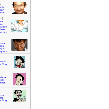
]
role
noir
tnon
:3]
nne
our
arabe
bbies
nction
drole
ronie
que
queur
uvais
r
Blog
mbour
role
flechi
mqsr
ais
r
Blog