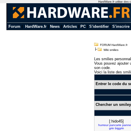
HardWare.fr utilise des c
Forum
|
HardWare.fr
|
News
|
Articles
|
PC
|
S'identifier
|
S'inscrire
FORUM HardWare.fr
Wiki smilies
Les smilies personnal
Vous pouvez ajouter u
son code.
Voici la liste des smil
Entrer le code du s
Chercher un smiley
[:hido45]
humour
pancarte
panne
grin
biggrin