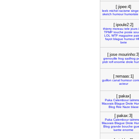
[:jipee:4]
leeb
michel
racisme
singe
sketch
humour
humoriste
[:ipoule2:2]
thierry
moreau
tele
jours
TPMP
touche
poste
sour
LOL
WTF
magazine
pat
fayot
blague
humour
H
bete
[:jose mourinho:3
grenouille
frog
sadfrog
p
ptdr
rofl
enorme
drole
hu
[:remaas:1]
guillon
canal
humour
com
acteur
[:pakax]
Paka
Calembour
talmm
Mauvais
Blague
Drole
Hu
Blog
Rire
Naze
blase
[:pakax:3]
Paka
Calembour
talmm
Mauvais
Blague
Drole
Hu
Blog
grande
bouche
gue
luette
enorme