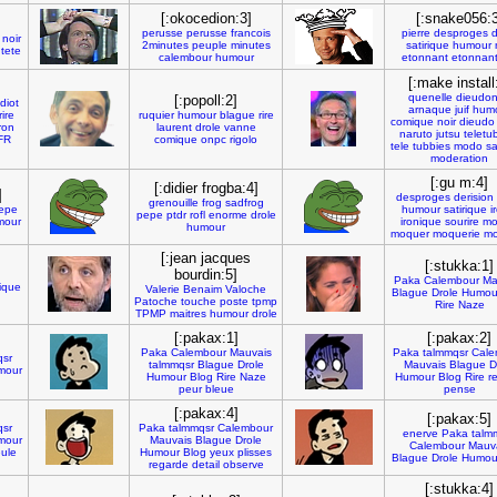
[:okocedion:3]
[:snake056:3
perusse
perusse
francois
pierre
desproges
d
noir
2minutes
peuple
minutes
satirique
humour
tete
calembour
humour
etonnant
etonnan
[:make install
quenelle
dieudo
[:popoll:2]
idiot
arnaque
juif
hum
ire
ruquier
humour
blague
rire
comique
noir
dieudo
ron
laurent
drole
vanne
naruto
jutsu
teletu
FR
comique
onpc
rigolo
tele
tubbies
modo
sa
moderation
[:gu m:4]
[:didier frogba:4]
]
desproges
derision
grenouille
frog
sadfrog
epe
humour
satirique
i
pepe
ptdr
rofl
enorme
drole
mour
ironique
sourire
mo
humour
moquer
moquerie
mo
[:jean jacques
[:stukka:1]
bourdin:5]
Paka
Calembour
Ma
ique
Valerie
Benaim
Valoche
Blague
Drole
Humou
Patoche
touche
poste
tpmp
Rire
Naze
TPMP
maitres
humour
drole
[:pakax:1]
[:pakax:2]
Paka
Calembour
Mauvais
Paka
talmmqsr
Cale
qsr
talmmqsr
Blague
Drole
Mauvais
Blague
D
mour
Humour
Blog
Rire
Naze
Humour
Blog
Rire
re
peur
bleue
pense
[:pakax:4]
[:pakax:5]
qsr
Paka
talmmqsr
Calembour
enerve
Paka
talm
mour
Mauvais
Blague
Drole
Calembour
Mauv
ule
Humour
Blog
yeux
plisses
Blague
Drole
Humou
regarde
detail
observe
[:stukka:4]