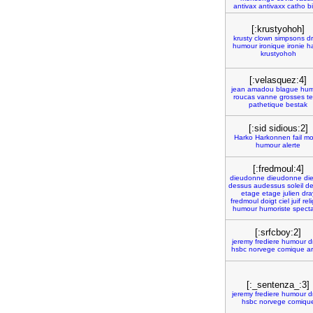
antivax
antivaxx
catho
b
[:krustyohoh]
krusty
clown
simpsons
d
humour
ironique
ironie
h
krustyohoh
[:velasquez:4]
jean
amadou
blague
hum
roucas
vanne
grosses
t
pathetique
bestak
[:sid sidious:2]
Harko
Harkonnen
fail
mo
humour
alerte
[:fredmoul:4]
dieudonne
dieudonne
di
dessus
audessus
soleil
de
etage
etage
julien
dra
fredmoul
doigt
ciel
juif
rel
humour
humoriste
spect
[:srfcboy:2]
jeremy
frediere
humour
d
hsbc
norvege
comique
ar
[:_sentenza_:3]
jeremy
frediere
humour
d
hsbc
norvege
comiqu