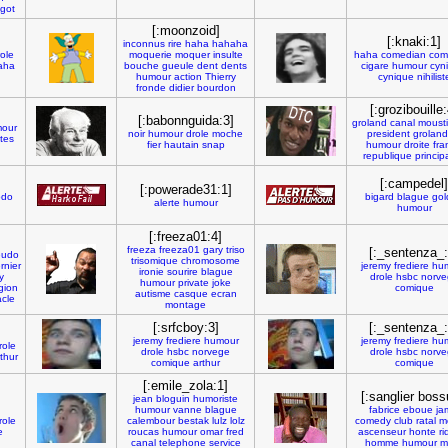
igot
[:moonzoid]
[:knaki:1]
inconnus
rire
haha
hahaha
role
moquerie
moquer
insulte
haha
comedian
com
aha
bouche
gueule
dent
dents
cigare
humour
cyn
humour
action
Thierry
cynique
nihilist
fronde
didier
bourdon
[:grozibouille:
[:babonnguida:3]
groland
canal
mousti
our
noir
humour
drole
moche
president
groland
etes
fier
hautain
snap
humour
droite
fra
republique
princip
[:campedel]
[:powerade31:1]
do
bigard
blague
gol
alerte
humour
humour
[:freeza01:4]
freeza
freeza01
gary
triso
[:_sentenza_:
eudo
trisomique
chromosome
rnier
jeremy
frediere
hu
ironie
sourire
blague
y
drole
hsbc
norve
humour
private
joke
igion
comique
autisme
casque
ecran
acle
montage
[:srfcboy:3]
[:_sentenza_:
jeremy
frediere
humour
jeremy
frediere
hu
role
drole
hsbc
norvege
drole
hsbc
norve
thur
comique
arthur
comique
[:emile_zola:1]
[:sanglier boss
jean
bloguin
humoriste
humour
vanne
blague
fabrice
eboue
ja
role
calembour
bestak
lulz
lolz
comedy
club
ratal
m
e
roucas
humour
omar
fred
ascenseur
honte
ri
canal
telephone
service
homme
humour
m