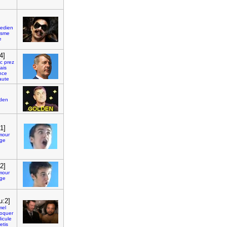
edien
isme
e
4]
c
prez
ais
nce
aute
den
1]
mour
ge
2]
mour
ge
u:2]
mel
oquer
dicule
etis