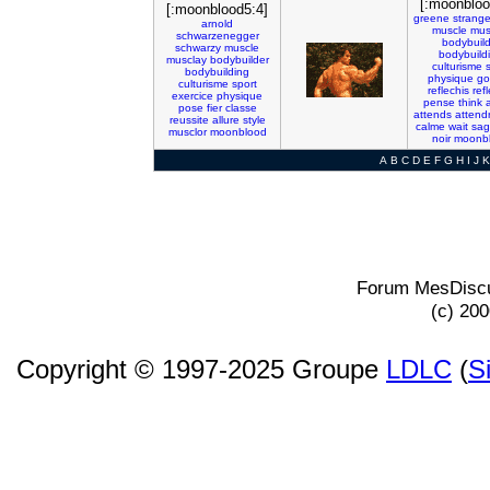
[:moonbloo
[:moonblood5:4]
greene
strange
arnold
muscle
mus
schwarzenegger
bodybuild
schwarzy
muscle
bodybuild
musclay
bodybuilder
culturisme
bodybuilding
physique
go
culturisme
sport
reflechis
ref
exercice
physique
pense
think
pose
fier
classe
attends
attend
reussite
allure
style
calme
wait
sa
musclor
moonblood
noir
moonb
A
B
C
D
E
F
G
H
I
J
K
Forum MesDiscu
(c) 20
Copyright © 1997-2025 Groupe
LDLC
(
S