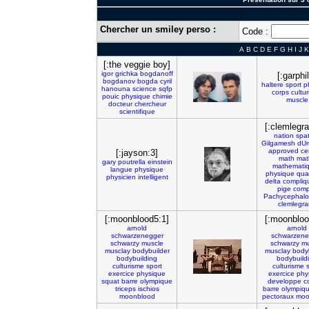
Chercher un smiley perso :
Code :
A
B
C
D
E
F
G
H
I
J
K
[:the veggie boy]
igor
grichka
bogdanoff
[:garphi
bogdanov
bogda
cyril
haltere
sport
p
hanouna
science
sqfp
corps
cultu
pouic
physique
chimie
muscle
docteur
chercheur
scientifique
[:clemlegra
nation
spat
Gilgamesh
dUr
approved
cer
[:jayson:3]
math
mat
gary
poutrella
einstein
mathemati
langue
physique
physique
qua
physicien
intelligent
delta
compliq
pige
comp
Pachycephalo
clemlegr
[:moonblood5:1]
[:moonbloo
arnold
arnold
schwarzenegger
schwarzene
schwarzy
muscle
schwarzy
mu
musclay
bodybuilder
musclay
body
bodybuilding
bodybuild
culturisme
sport
culturisme
exercice
physique
exercice
phy
squat
barre
olympique
developpe
c
triceps
ischios
barre
olympiq
moonblood
pectoraux
moo