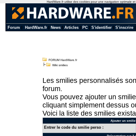
HardWare.fr utilise des cookies pour une navigation optimale et de
Forum
|
HardWare.fr
|
News
|
Articles
|
PC
|
S'identifier
|
S'inscrire
FORUM HardWare.fr
Wiki smilies
Les smilies personnalisés sont
forum.
Vous pouvez ajouter un smilie
cliquant simplement dessus ou
Voici la liste des smilies exista
Ajouter un smilie
Entrer le code du smilie perso :
Présentation sur 3