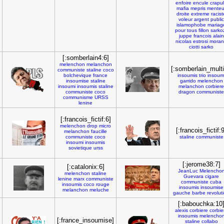
enfoire
encule
crapu
mafia
mepris
menteu
droite
extreme
racist
voleur
argent
public
islamophobe
mariag
pour
tous
fillon
sarko
juppe
francois
alain
nicolas
estrosi
mora
ciotti
sarko
[:somberlain4:6]
melenchon
melanchon
[:somberlain_multi
communiste
staline
coco
bolchevique
france
insoumis
trio
insoum
insoumise
staline
garrido
melenchon
insoumi
insoumis
staline
melanchon
corbiere
communiste
coco
dragon
communiste
communisme
URSS
lenine
[:francois_fictif:6]
melenchon
drop
micro
[:francois_fictif:9
melanchon
faucille
communiste
coco
staline
communiste
insoumi
insoumis
sovietique
urss
[:jerome38:7]
[:catalonix:6]
JeanLuc
Melencho
melenchon
staline
Guevara
cigare
lenine
marx
communiste
communiste
cuba
insoumis
coco
rouge
insoumis
insoumise
melanchon
meluche
gauche
barbe
revolut
[:babouchka:10
alexis
corbiere
corbie
insoumis
melencho
[:france_insoumise]
staline
collabo