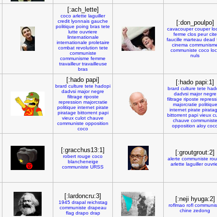
[:ach_lette]
coco
arlette
laguiller
credit
lyonnais
gauche
[:don_poulpo]
politique
poing
bras
tete
cavacouper
couper
lo
lutte
ouvriere
ferme
clos
peur
cite
linternationale
faucille
marteau
dead
internationale
proletaire
cinema
communism
combat
revolution
tete
communiste
coco
lo
communiste
nuls
communisme
femme
travailleur
travailleuse
bras
[:hado papi]
[:hado papi:1]
brard
culture
tete
hadopi
brard
culture
tete
had
dadvsi
major
negre
dadvsi
major
negre
filtrage
riposte
filtrage
riposte
repress
repression
majorcratie
majorcratie
politiqu
politique
internet
pirate
internet
pirate
pirata
piratage
bittorrent
papi
bittorrent
papi
vieux
cu
vieux
culot
chauve
chauve
communist
communiste
opposition
opposition
aloy
coc
coco
[:gracchus13:1]
[:groutgrout:2]
robert
rouge
coco
alerte
communiste
ro
blancheneige
arlette
laguiller
ouvri
communiste
URSS
[:lardoncru:3]
[:neji hyuga:2]
1945
drapal
reichstag
roflmao
rofl
communis
communiste
drapeau
chine
zedong
flag
drapo
drap