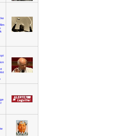
cke
film
e
ck
opi
ion
e
ge
lot
e
o
uge
er
te