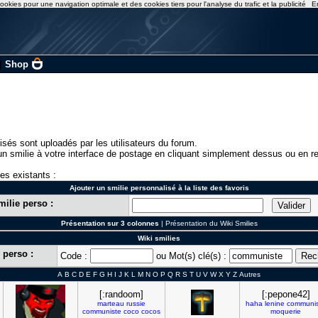
ookies pour une navigation optimale et des cookies tiers pour l'analyse du trafic et la publicité
E
|
Shop
isés sont uploadés par les utilisateurs du forum.
n smilie à votre interface de postage en cliquant simplement dessus ou en re
ies existants :
Ajouter un smilie personnalisé à la liste des favoris
milie perso :
Présentation sur 3 colonnes
|
Présentation du Wiki Smilies
Wiki smilies
 perso :
Code :
ou Mot(s) clé(s) :
A
B
C
D
E
F
G
H
I
J
K
L
M
N
O
P
Q
R
S
T
U
V
W
X
Y
Z
Autres
[:randoom]
[:pepone42]
marteau
russie
haha
lenine
communis
communiste
coco
cocos
moquerie