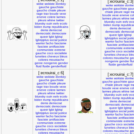
[:ecrouirai_c:3]
woke
wokiste
donkey
woke
wokiste
donke
gauche
gauchiste
gauche
gauchiste
gau
gaucho
chiale
pleure
chiale
pleure
rage
tr
rage
trav
boude
vexe
boude
vexe
enerve
co
enerve
colere
larmes
larmes
pleurs
whine
twi
pleurs
whine
twitter
bluesky
ouin
eelv
eco
bluesky
ouin
eelv
ecolo
biden
trump
republica
biden
trump
republicains
dems
democrat
dems
democrat
democratic
democra
democratic
democrate
queer
lgbt
lgbtqi
queer
lgbt
lgbtqi
lgbtqiplus
social
justi
lgbtqiplus
social
justice
warrior
facho
fascis
warrior
facho
fascisme
fasciste
antifasciste
fasciste
antifasciste
communiste
extrem
communiste
extreme
gauche
coco
socialis
gauche
coco
socialiste
lunettes
cheveux
ble
lunettes
cheveux
bleus
colores
moustache
ge
colores
moustache
nongenre
gender
flu
genre
nongenre
gender
fluide
genderfluid
fluid
fluide
genderfluid
[:ecrouirai_c:6]
[:ecrouirai_c:7]
woke
wokiste
donkey
woke
wokiste
donke
gauche
gauchiste
gauche
gauchiste
gau
gaucho
chiale
pleure
chiale
pleure
rage
tr
rage
trav
boude
vexe
boude
vexe
enerve
co
enerve
colere
larmes
larmes
pleurs
whine
twi
pleurs
whine
twitter
bluesky
ouin
eelv
eco
bluesky
ouin
eelv
ecolo
biden
trump
republica
biden
trump
republicains
dems
democrat
dems
democrat
democratic
democra
democratic
democrate
queer
lgbt
lgbtqi
queer
lgbt
lgbtqi
lgbtqiplus
social
justi
lgbtqiplus
social
justice
warrior
facho
fascis
warrior
facho
fascisme
fasciste
antifasciste
fasciste
antifasciste
communiste
extrem
communiste
extreme
gauche
coco
socialis
gauche
coco
socialiste
lunettes
cheveux
ble
lunettes
cheveux
bleus
colores
moustache
ge
colores
moustache