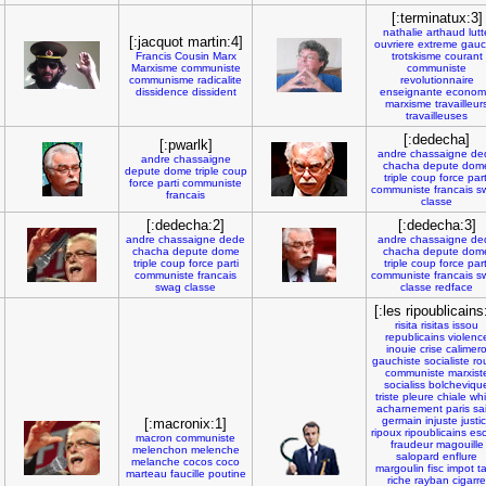
[:terminatux:3]
nathalie
arthaud
lutt
[:jacquot martin:4]
ouvriere
extreme
gau
Francis
Cousin
Marx
trotskisme
courant
Marxisme
communiste
communiste
communisme
radicalite
revolutionnaire
dissidence
dissident
enseignante
econom
marxisme
travailleur
travailleuses
[:dedecha]
[:pwarlk]
andre
chassaigne
de
andre
chassaigne
chacha
depute
dom
depute
dome
triple
coup
triple
coup
force
part
force
parti
communiste
communiste
francais
s
francais
classe
[:dedecha:2]
[:dedecha:3]
andre
chassaigne
dede
andre
chassaigne
de
chacha
depute
dome
chacha
depute
dom
triple
coup
force
parti
triple
coup
force
part
communiste
francais
communiste
francais
s
swag
classe
classe
redface
[:les ripoublicains
risita
risitas
issou
republicains
violenc
inouie
crise
calimer
gauchiste
socialiste
ro
communiste
marxist
socialiss
bolcheviqu
triste
pleure
chiale
wh
acharnement
paris
sa
germain
injuste
justi
[:macronix:1]
ripoux
ripoublicains
esc
macron
communiste
fraudeur
magouille
melenchon
melenche
salopard
enflure
melanche
cocos
coco
margoulin
fisc
impot
t
marteau
faucille
poutine
riche
rayban
cigarre