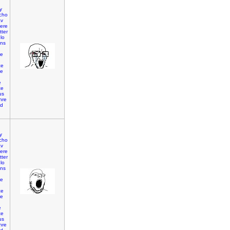
y
cho
av
lere
tter
lo
ins
te
ce
me
e
te
us
nre
id
y
cho
av
lere
tter
lo
ins
te
ce
me
e
te
us
nre