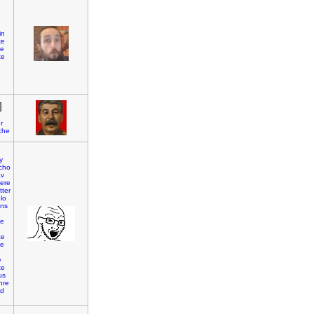
in
ke
te
te
]
r
che
y
cho
av
lere
tter
lo
ins
te
ce
me
e
te
us
nre
id