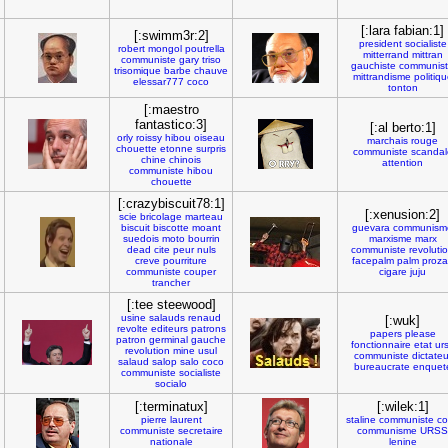
[:lara fabian:1]
[:swimm3r:2]
president
socialiste
robert
mongol
poutrella
mitterrand
mittran
communiste
gary
triso
gauchiste
communis
trisomique
barbe
chauve
mittrandisme
politiq
elessar777
coco
tonton
[:maestro
fantastico:3]
[:al berto:1]
orly
roissy
hibou
oiseau
marchais
rouge
chouette
etonne
surpris
communiste
scandal
chine
chinois
attention
communiste
hibou
chouette
[:crazybiscuit78:1]
[:xenusion:2]
scie
bricolage
marteau
biscuit
biscotte
moant
guevara
communism
suedois
moto
bourrin
marxisme
marx
dead
cite
peur
nuls
communiste
revoluti
creve
pourriture
facepalm
palm
proza
communiste
couper
cigare
juju
trancher
[:tee steewood]
usine
salauds
renaud
[:wuk]
revolte
editeurs
patrons
papers
please
patron
germinal
gauche
fonctionnaire
etat
ur
revolution
mine
usul
communiste
dictateu
salaud
salop
salo
coco
bureaucrate
enquet
communiste
socialiste
socialo
[:terminatux]
[:wilek:1]
pierre
laurent
staline
communiste
co
communiste
secretaire
communisme
URSS
nationale
lenine