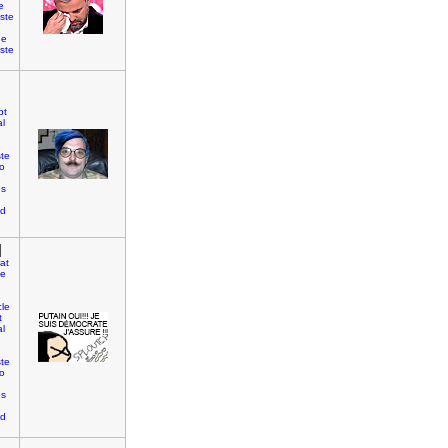
e
ste
ge
iste
bt
al
te
o
es
id
]
at
te
cle
t
al
te
o
es
id