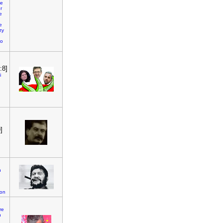
le
r
e
e
zy
no
:8]
i
]
n
ion
]
re
n