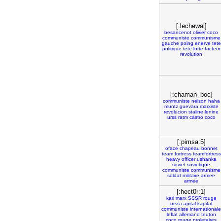
[:lechewal]
besancenot
olivier
coco
communiste
communisme
gauche
poing
enerve
tete
politique
tete
lutte
facteur
revolution
[:chaman_boc]
communiste
nelson
haha
muntz
guevara
marxiste
revolucion
staline
lenine
urss
ratm
castro
coco
[:pimsa:5]
oface
chapeau
bonnet
team
fortress
teamfortress
heavy
officer
ushanka
soviet
sovietique
communiste
communisme
soldat
militaire
armee
armee
[:hect0r:1]
karl
marx
SSSR
rouge
urss
capital
kapital
communiste
internationale
leflat
allemand
teuton
coco
rouge
proletaires