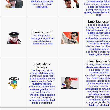
staline
communiste
commissaire
politiqu
moustache
doigt
traitre
soumis
communi
casquette
polpot
commissaire
politique
purges
pur
goulag
larmes
larme
tr
rage
[:montagnes:5]
doudou
doudou36
donkey
trav
queer
lg
lgbtqi
lgbtqiplus
soci
[:biezdomny:4]
justice
warrior
facho
staline
pravda
fascisme
fasciste
propagande
journal
antifasciste
communis
sourcils
hausse
extreme
gauche
coc
communiste
russe
socialiste
lunettes
cheveux
bleus
color
moustache
genre
nongenre
gender
flu
fluide
genderfluid
[:jean fraugue:6
[:jean-pierre
donkey
dems
democr
defrog:7]
democratic
democra
ejac
sploutch
kirk
donkey
trav
dems
hammett
victoire
democrat
democratic
ejaculation
sperme
gi
democrate
queer
lgbt
joui
biden
queer
lgb
lgbtqi
lgbtqiplus
social
lgbtqi
lgbtqiplus
soci
justice
warrior
facho
justice
warrior
facho
fascisme
fasciste
fascisme
fasciste
antifasciste
communiste
antifasciste
communis
extreme
gauche
coco
extreme
gauche
coc
socialiste
lunettes
socialiste
lunettes
cheveux
bleus
colores
cheveux
bleus
color
moustache
genre
moustache
genre
nongenre
gender
fluid
nongenre
gender
flu
fluide
genderfluid
fluide
genderfluid