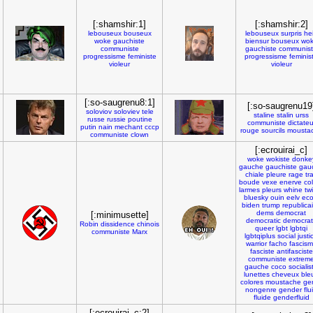
[:shamshir:1]
[:shamshir:2]
lebouseux
bouseux
lebouseux
surpris
he
woke
gauchiste
biensur
bouseux
wo
communiste
gauchiste
communis
progressisme
feministe
progressisme
feminis
violeur
violeur
[:so-saugrenu8:1]
[:so-saugrenu19
soloviov
soloviev
tele
staline
stalin
urss
russe
russie
poutine
communiste
dictateu
putin
nain
mechant
cccp
rouge
sourcils
mousta
communiste
clown
[:ecrouirai_c]
woke
wokiste
donke
gauche
gauchiste
gau
chiale
pleure
rage
tr
boude
vexe
enerve
co
larmes
pleurs
whine
twi
bluesky
ouin
eelv
eco
biden
trump
republica
dems
democrat
[:minimusette]
democratic
democra
Robin
dissidence
chinois
queer
lgbt
lgbtqi
communiste
Marx
lgbtqiplus
social
justi
warrior
facho
fascis
fasciste
antifasciste
communiste
extrem
gauche
coco
socialis
lunettes
cheveux
ble
colores
moustache
ge
nongenre
gender
flu
fluide
genderfluid
[:ecrouirai_c:2]