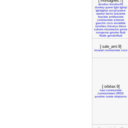
[:montagnes:7]
doudou
doudou36
donkey
queer
lgbt
lgbtqi
lgbtqiplus
social
justice
warrior
facho
fascisme
fasciste
antifasciste
communiste
extreme
gauche
coco
socialiste
lunettes
cheveux
bleus
colores
moustache
genre
nongenre
gender
fluid
fluide
genderfluid
[:sale_ami:9]
roussel
communiste
coco
[:orbitax:9]
nazi
communiste
communistes
URSS
poutine
russie
simpsons