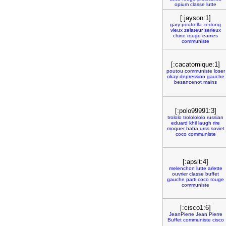
opium
classe
lutte
[:jayson:1]
gary
poutrella
zedong
vieux
zelateur
serieux
chine
rouge
eames
communiste
[:cacatomique:1]
poutou
communiste
loser
okay
depression
gauche
besancenot
mains
[:polo99991:3]
trololo
trololololo
russian
eduard
khil
laugh
rire
moquer
haha
urss
soviet
coco
communiste
[:apsit:4]
melenchon
lutte
arlette
ouvrier
classe
buffet
gauche
parti
coco
rouge
communiste
[:cisco1:6]
JeanPierre
Jean
Pierre
Buffet
communiste
cisco