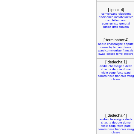
[:ipnoz:4]
conversano
dissident
dissidence
metatv
raciste
nazi
hitler
coco
communiste
general
russie
urss
shalom
[:terminatux:4]
andre
chassaigne
depute
dome
triple
coup
force
parti
communiste
francais
swag
classe
remix
electro
[:dedecha:1]
andre
chassaigne
dede
chacha
depute
dome
triple
coup
force
parti
communiste
francais
swag
classe
[:dedecha:4]
andre
chassaigne
dede
chacha
depute
dome
triple
coup
force
parti
communiste
francais
swag
classe