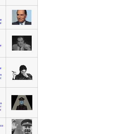
te
ue
e
e
on
c
ss
r
e
co