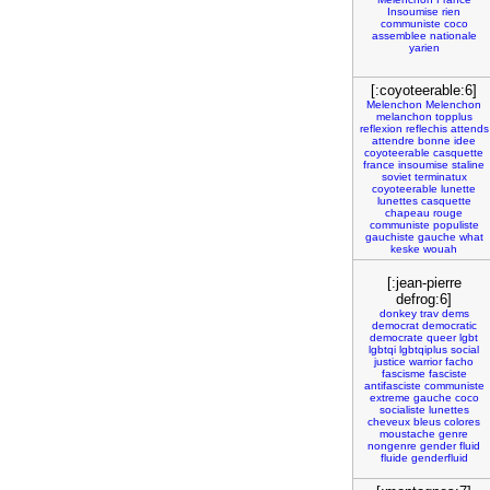
Insoumise
rien
communiste
coco
assemblee
nationale
yarien
[:coyoteerable:6]
Melenchon
Melenchon
melanchon
topplus
reflexion
reflechis
attends
attendre
bonne
idee
coyoteerable
casquette
france
insoumise
staline
soviet
terminatux
coyoteerable
lunette
lunettes
casquette
chapeau
rouge
communiste
populiste
gauchiste
gauche
what
keske
wouah
[:jean-pierre
defrog:6]
donkey
trav
dems
democrat
democratic
democrate
queer
lgbt
lgbtqi
lgbtqiplus
social
justice
warrior
facho
fascisme
fasciste
antifasciste
communiste
extreme
gauche
coco
socialiste
lunettes
cheveux
bleus
colores
moustache
genre
nongenre
gender
fluid
fluide
genderfluid