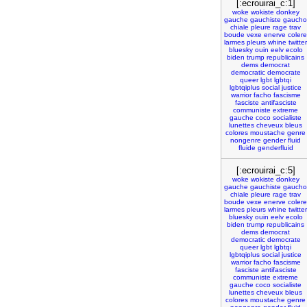
[:ecrouirai_c:1]
woke
wokiste
donkey
gauche
gauchiste
gaucho
chiale
pleure
rage
trav
boude
vexe
enerve
colere
larmes
pleurs
whine
twitter
bluesky
ouin
eelv
ecolo
biden
trump
republicains
dems
democrat
democratic
democrate
queer
lgbt
lgbtqi
lgbtqiplus
social
justice
warrior
facho
fascisme
fasciste
antifasciste
communiste
extreme
gauche
coco
socialiste
lunettes
cheveux
bleus
colores
moustache
genre
nongenre
gender
fluid
fluide
genderfluid
[:ecrouirai_c:5]
woke
wokiste
donkey
gauche
gauchiste
gaucho
chiale
pleure
rage
trav
boude
vexe
enerve
colere
larmes
pleurs
whine
twitter
bluesky
ouin
eelv
ecolo
biden
trump
republicains
dems
democrat
democratic
democrate
queer
lgbt
lgbtqi
lgbtqiplus
social
justice
warrior
facho
fascisme
fasciste
antifasciste
communiste
extreme
gauche
coco
socialiste
lunettes
cheveux
bleus
colores
moustache
genre