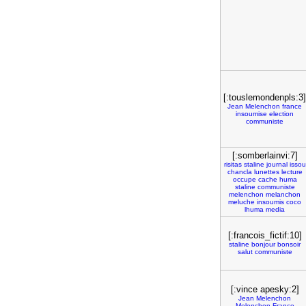
[:touslemondenpls:3]
Jean
Melenchon
france
insoumise
election
communiste
[:somberlainvi:7]
risitas
staline
journal
issou
chancla
lunettes
lecture
occupe
cache
huma
staline
communiste
melenchon
melanchon
meluche
insoumis
coco
lhuma
media
[:francois_fictif:10]
staline
bonjour
bonsoir
salut
communiste
[:vince apesky:2]
Jean
Melenchon
Melenchon
France