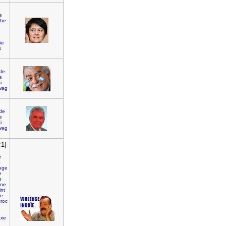
e
che
ie
s
de
e
i
wag
de
e
i
wag
:1]
e
o
uge
e
e
ine
int
ce
roc
axe