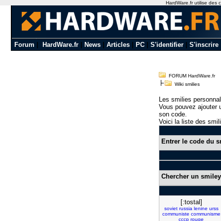
HardWare.fr utilise des c
Forum
|
HardWare.fr
|
News
|
Articles
|
PC
|
S'identifier
|
S'inscrire
FORUM HardWare.fr
Wiki smilies
Les smilies personnal
Vous pouvez ajouter u
son code.
Voici la liste des smil
Entrer le code du s
Chercher un smiley
[:tostal]
soviet
russia
lenine
urss
communiste
communisme
cccp
rouge