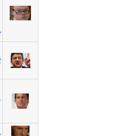
x
b
f
x
c
s