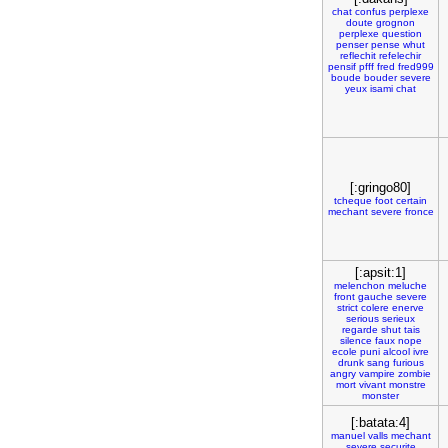
chat
confus
perplexe
doute
grognon
perplexe
question
penser
pense
whut
reflechit
refelechir
pensif
pfff
fred
fred999
boude
bouder
severe
yeux
isami
chat
[:gringo80]
tcheque
foot
certain
mechant
severe
fronce
[:apsit:1]
melenchon
meluche
front
gauche
severe
strict
colere
enerve
serious
serieux
regarde
shut
tais
silence
faux
nope
ecole
puni
alcool
ivre
drunk
sang
furious
angry
vampire
zombie
mort
vivant
monstre
monster
[:batata:4]
manuel
valls
mechant
severe
securite