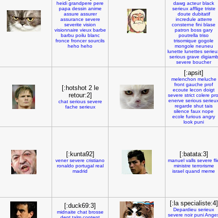
heidi
grandpere
pere
dawg
acteur
black
papa
dessin
anime
serieux
afflige
triste
assure
assurer
doute
dubitatif
assurance
severe
incredule
atterre
severite
vision
consterne
fini
blase
visionnaire
vieux
barbe
patron
boss
gary
barbu
poilu
blanc
poutrella
triso
fronce
froncer
sourcils
trisomique
gogole
heho
heho
mongole
neuneu
lunette
lunettes
serieu
serious
grave
digiam
severe
boucher
[:apsit]
melenchon
meluche
front
gauche
prof
[:hotshot 2 le
ecoute
lecon
doigt
retour:2]
severe
strict
colere
pro
enerve
serious
serieu
chat
serious
severe
regarde
shut
tais
fache
serieux
silence
faux
nope
ecole
furious
angry
look
puni
[:kunta92]
[:batata:3]
vener
severe
cristiano
manuel
valls
severe
fli
ronaldo
portugal
real
ministre
terrorisme
madrid
israel
quand
meme
[:la specialiste:4]
[:duck69:3]
Depardieu
serieux
midnaite
chat
brosse
severe
noir
puni
Ange
dent
talm
content