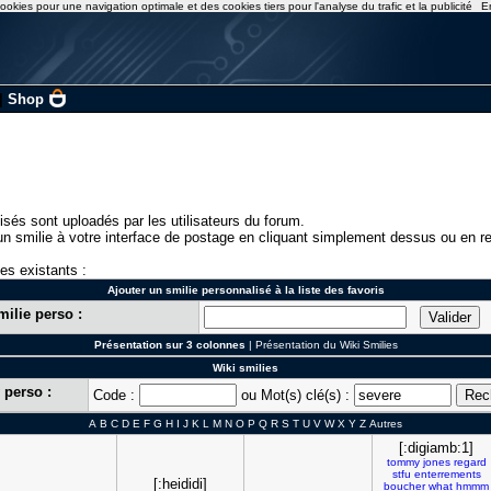
ookies pour une navigation optimale et des cookies tiers pour l'analyse du trafic et la publicité
E
|
Shop
isés sont uploadés par les utilisateurs du forum.
n smilie à votre interface de postage en cliquant simplement dessus ou en re
ies existants :
Ajouter un smilie personnalisé à la liste des favoris
milie perso :
Présentation sur 3 colonnes
|
Présentation du Wiki Smilies
Wiki smilies
 perso :
Code :
ou Mot(s) clé(s) :
A
B
C
D
E
F
G
H
I
J
K
L
M
N
O
P
Q
R
S
T
U
V
W
X
Y
Z
Autres
[:digiamb:1]
tommy
jones
regard
stfu
enterrements
[:heididi]
boucher
what
hmmm