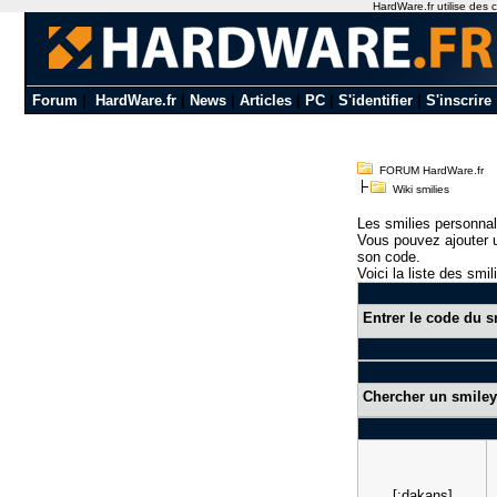
HardWare.fr utilise des c
Forum
|
HardWare.fr
|
News
|
Articles
|
PC
|
S'identifier
|
S'inscrire
FORUM HardWare.fr
Wiki smilies
Les smilies personnal
Vous pouvez ajouter u
son code.
Voici la liste des smil
Entrer le code du s
Chercher un smiley
[:dakans]