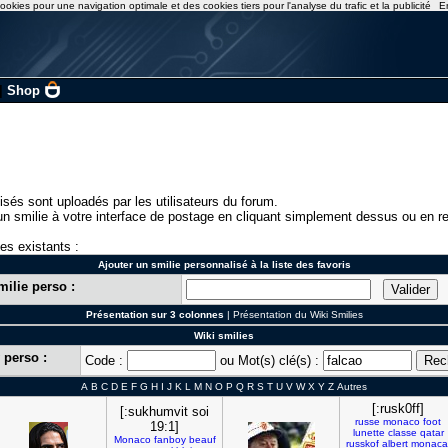
ookies pour une navigation optimale et des cookies tiers pour l'analyse du trafic et la publicité
E
|
Shop
isés sont uploadés par les utilisateurs du forum.
n smilie à votre interface de postage en cliquant simplement dessus ou en re
ies existants :
Ajouter un smilie personnalisé à la liste des favoris
milie perso :
Présentation sur 3 colonnes
|
Présentation du Wiki Smilies
Wiki smilies
 perso :
Code :
ou Mot(s) clé(s) :
A
B
C
D
E
F
G
H
I
J
K
L
M
N
O
P
Q
R
S
T
U
V
W
X
Y
Z
Autres
[:rusk0ff]
[:sukhumvit soi
russe
monaco
foot
19:1]
lunette
classe
qatar
Monaco
fanboy
beauf
russkof
albert
monaca