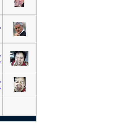
l
r
s
r
s