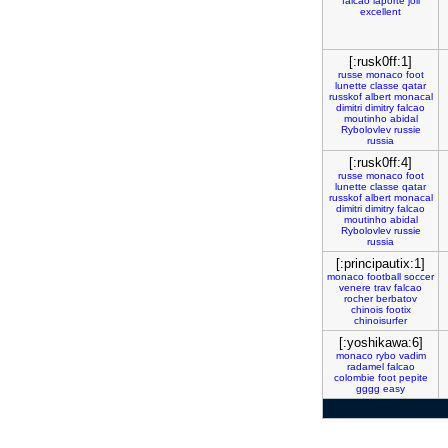
falcao
laporte
joli
excellent
[:rusk0ff:1]
russe
monaco
foot
lunette
classe
qatar
russkof
albert
monacal
dimitri
dimitry
falcao
moutinho
abidal
Rybolovlev
russie
russia
[:rusk0ff:4]
russe
monaco
foot
lunette
classe
qatar
russkof
albert
monacal
dimitri
dimitry
falcao
moutinho
abidal
Rybolovlev
russie
russia
[:principautix:1]
monaco
football
soccer
venere
trav
falcao
rocher
berbatov
chinois
footix
chinoisurfer
[:yoshikawa:6]
monaco
rybo
vadim
radamel
falcao
colombie
foot
pepite
gggg
easy