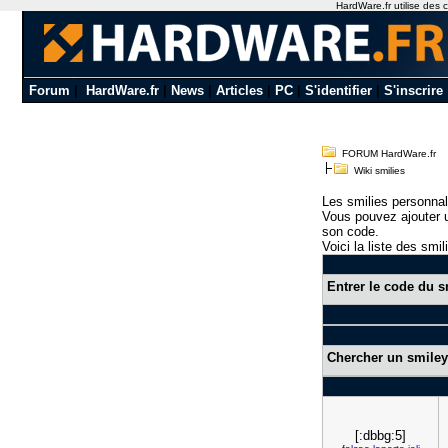
HardWare.fr utilise des c
Forum
|
HardWare.fr
|
News
|
Articles
|
PC
|
S'identifier
|
S'inscrire
FORUM HardWare.fr
Wiki smilies
Les smilies personnal
Vous pouvez ajouter u
son code.
Voici la liste des smil
Entrer le code du s
Chercher un smiley
[:dbbg:5]