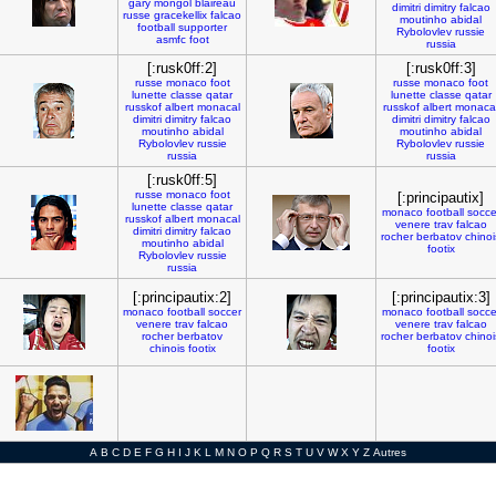
gary
mongol
blaireau
dimitri
dimitry
falcao
russe
gracekellix
falcao
moutinho
abidal
football
supporter
Rybolovlev
russie
asmfc
foot
russia
[:rusk0ff:2]
[:rusk0ff:3]
russe
monaco
foot
russe
monaco
foot
lunette
classe
qatar
lunette
classe
qatar
russkof
albert
monacal
russkof
albert
monaca
dimitri
dimitry
falcao
dimitri
dimitry
falcao
moutinho
abidal
moutinho
abidal
Rybolovlev
russie
Rybolovlev
russie
russia
russia
[:rusk0ff:5]
russe
monaco
foot
[:principautix]
lunette
classe
qatar
monaco
football
socce
russkof
albert
monacal
venere
trav
falcao
dimitri
dimitry
falcao
rocher
berbatov
chinoi
moutinho
abidal
footix
Rybolovlev
russie
russia
[:principautix:2]
[:principautix:3]
monaco
football
soccer
monaco
football
socce
venere
trav
falcao
venere
trav
falcao
rocher
berbatov
rocher
berbatov
chinoi
chinois
footix
footix
A
B
C
D
E
F
G
H
I
J
K
L
M
N
O
P
Q
R
S
T
U
V
W
X
Y
Z
Autres