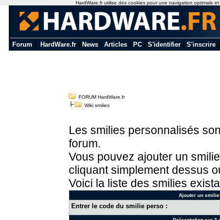
HardWare.fr utilise des cookies pour une navigation optimale et de
Forum
|
HardWare.fr
|
News
|
Articles
|
PC
|
S'identifier
|
S'inscrire
FORUM HardWare.fr
Wiki smilies
Les smilies personnalisés sont
forum.
Vous pouvez ajouter un smilie
cliquant simplement dessus ou
Voici la liste des smilies exista
Ajouter un smilie
Entrer le code du smilie perso :
Présentation sur 3