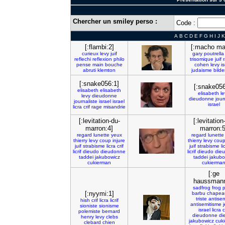
Chercher un smiley perso :
Code :
A
B
C
D
E
F
G
H
I
J
K
[:flambi:2]
[:macho ma
curieux
levy
juif
gary
poutrella
reflechi
reflexion
philo
trisomique
juif
pense
main
bouche
cohen
levy
is
abruti
klemton
judaisme
bilde
[:snake056:1]
[:snake056
elisabeth
elisabeth
elisabeth
le
levy
dieudonne
dieudonne
jour
journaliste
israel
israel
israel
licra
crif
rage
misandrie
[:levitation-du-
[:levitation
marron:4]
marron:5
regard
lunette
yeux
regard
lunette
thierry
levy
coup
injure
thierry
levy
cou
juif
strabisme
licra
crif
juif
strabisme
li
licrif
dieudo
dieudonne
licrif
dieudo
die
taddei
jakubowicz
taddei
jakubo
cukierman
cukierma
[:ge
haussmann
sadfrog
frog
[:nyymi:1]
barbu
chapea
triste
antisem
hish
crif
licra
licrif
antisemitisme
sioniste
sionisme
israel
licra
c
polemiste
bernard
dieudonne
di
henry
levy
clebs
jakubowicz
cuk
clebard
chien