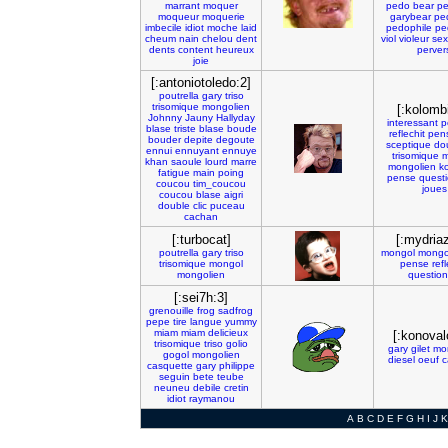
marrant
moquer
pedo
bear
p
moqueur
moquerie
garybear
pe
imbecile
idiot
moche
laid
pedophile
pe
cheum
nain
chelou
dent
viol
violeur
se
dents
content
heureux
perver
joie
[:antoniotoledo:2]
poutrella
gary
triso
trisomique
mongolien
[:kolomb
Johnny
Jauny
Hallyday
interessant
p
blase
triste
blase
boude
reflechit
pen
bouder
depite
degoute
sceptique
do
ennui
ennuyant
ennuye
trisomique
m
khan
saoule
lourd
marre
mongolien
k
fatigue
main
poing
pense
quest
coucou
tim_coucou
joues
coucou
blase
aigri
double
clic
puceau
cachan
[:turbocat]
[:mydria
poutrella
gary
triso
mongol
mongo
trisomique
mongol
pense
refl
mongolien
questio
[:sei7h:3]
grenouille
frog
sadfrog
pepe
tire
langue
yummy
miam
miam
delicieux
[:konoval
trisomique
triso
golio
gary
gilet
mo
gogol
mongolien
diesel
oeuf
c
casquette
gary
philippe
seguin
bete
teube
neuneu
debile
cretin
idiot
raymanou
A
B
C
D
E
F
G
H
I
J
K