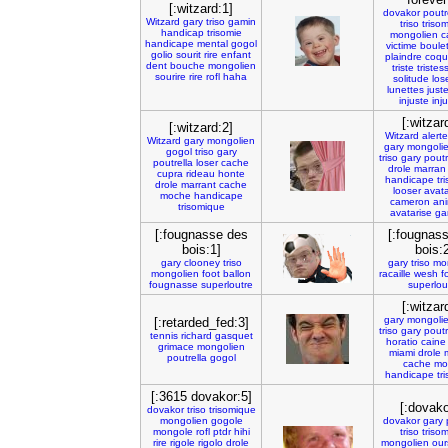
[:witzard:1]
dovakor
poutr
Witzard
gary
triso
gamin
triso
triso
handicap
trisomie
mongolien
c
handicape
mental
gogol
victime
boule
golio
sourit
rire
enfant
plaindre
coqui
dent
bouche
mongolien
triste
tristes
sourire
rire
rofl
haha
solitude
los
lunettes
just
injuste
inj
[:witzar
[:witzard:2]
Witzard
alert
Witzard
gary
mongolien
gary
mongoli
gogol
triso
gary
triso
gary
poutr
poutrella
loser
cache
drole
marran
cupra
rideau
honte
handicape
tr
drole
marrant
cache
looser
avat
moche
handicape
cameron
ani
trisomique
avatarise
ga
[:fougnasse des
[:fougnas
bois:1]
bois:2
gary
clooney
triso
gary
triso
mo
mongolien
foot
ballon
racaille
wesh
f
fougnasse
superloutre
superlou
[:witzar
gary
mongoli
[:retarded_fed:3]
triso
gary
poutr
tennis
richard
gasquet
horatio
caine
grimace
mongolien
miami
drole
poutrella
gogol
cache
mo
handicape
tr
[:3615 dovakor:5]
[:dovako
dovakor
triso
trisomique
mongolien
gogole
dovakor
gary
mongole
rofl
ptdr
hihi
triso
triso
rire
rigole
rigolo
drole
mongolien
our