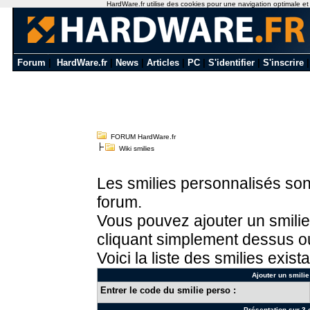
HardWare.fr utilise des cookies pour une navigation optimale et de
Forum
|
HardWare.fr
|
News
|
Articles
|
PC
|
S'identifier
|
S'inscrire
FORUM HardWare.fr
Wiki smilies
Les smilies personnalisés sont
forum.
Vous pouvez ajouter un smilie
cliquant simplement dessus ou
Voici la liste des smilies exista
Ajouter un smilie
Entrer le code du smilie perso :
Présentation sur 3