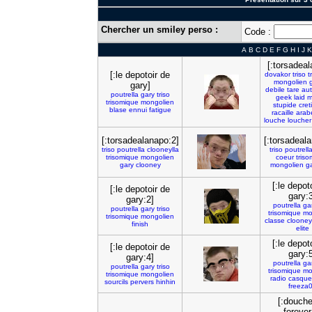
Chercher un smiley perso :
Code :
A
B
C
D
E
F
G
H
I
J
K
[:torsadea
[:le depotoir de
dovakor
triso
t
mongolien
gary]
debile
tare
aut
poutrella
gary
triso
geek
laid
m
trisomique
mongolien
stupide
cret
blase
ennui
fatigue
racaille
arab
louche
loucher
[:torsadealanapo:2]
[:torsadeal
triso
poutrella
clooneylla
triso
poutrell
trisomique
mongolien
coeur
tris
gary
clooney
mongolien
g
[:le depot
[:le depotoir de
gary:
gary:2]
poutrella
ga
poutrella
gary
triso
trisomique
mo
trisomique
mongolien
classe
clooney
finish
elite
[:le depot
[:le depotoir de
gary:
gary:4]
poutrella
ga
poutrella
gary
triso
trisomique
mo
trisomique
mongolien
radio
casque
sourcils
pervers
hinhin
freeza
[:douch
forever