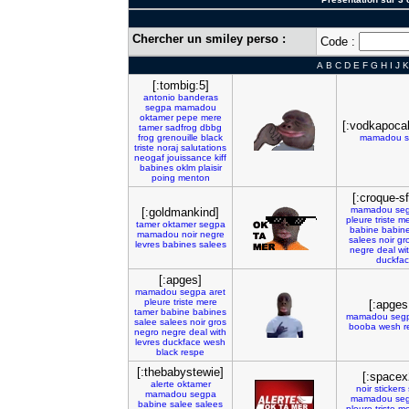
Chercher un smiley perso :
Code :
A
B
C
D
E
F
G
H
I
J
K
[:tombig:5]
antonio
banderas
segpa
mamadou
oktamer
pepe
mere
[:vodkapoca
tamer
sadfrog
dbbg
frog
grenouille
black
mamadou
triste
noraj
salutations
neogaf
jouissance
kiff
babines
oklm
plaisir
poing
menton
[:croque-sf
mamadou
se
[:goldmankind]
pleure
triste
me
tamer
oktamer
segpa
babine
babin
mamadou
noir
negre
salees
noir
gr
levres
babines
salees
negre
deal
wi
duckfa
[:apges]
mamadou
segpa
aret
pleure
triste
mere
[:apges
tamer
babine
babines
mamadou
seg
salee
salees
noir
gros
booba
wesh
r
negro
negre
deal
with
levres
duckface
wesh
black
respe
[:thebabystewie]
[:spacex
alerte
oktamer
noir
stickers
mamadou
segpa
mamadou
se
babine
salee
salees
pleure
triste
me