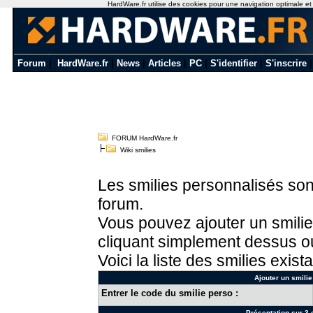
HardWare.fr utilise des cookies pour une navigation optimale et de
Forum
|
HardWare.fr
|
News
|
Articles
|
PC
|
S'identifier
|
S'inscrire
FORUM HardWare.fr
Wiki smilies
Les smilies personnalisés sont
forum.
Vous pouvez ajouter un smilie
cliquant simplement dessus ou
Voici la liste des smilies exista
Ajouter un smilie
Entrer le code du smilie perso :
Présentation sur 3