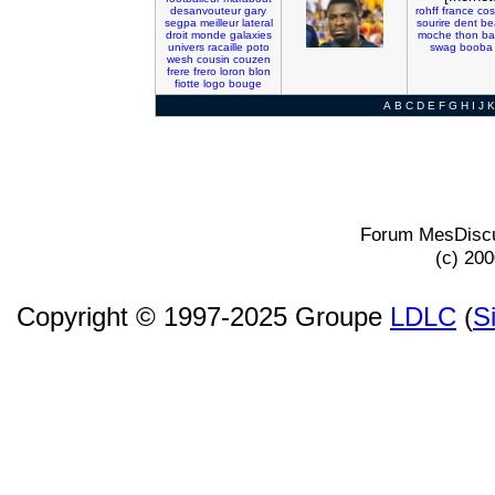
desanvouteur
gary
rohff
france
co
segpa
meilleur
lateral
sourire
dent
be
droit
monde
galaxies
moche
thon
ba
univers
racaille
poto
swag
booba
wesh
cousin
couzen
frere
frero
loron
blon
fiotte
logo
bouge
A
B
C
D
E
F
G
H
I
J
K
Forum MesDiscu
(c) 20
Copyright © 1997-2025 Groupe
LDLC
(
S