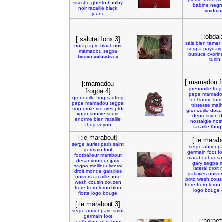
sisi
stfu
ghetto
boulby
babine
negr
noir
racaille
black
voidma
jeune
[:obdal
[:salutat1ons:3]
sais
bien
tamer
noraj
tapie
black
noir
segpa
payday
mamadou
segpa
pupuce
cyprin
faman
salutations
turlin
[:mamadou f
[:mamadou
grenouille
frog
frogpa:4]
pepe
mamado
grenouille
frog
sadfrog
feel
larme
lar
pepe
mamadou
segpa
tristesse
mal
trop
drole
rire
rires
ptdr
grenouille
decu
xptdr
sourire
sourit
depression
d
enorme
bien
racaille
nostalgie
nos
thug
voyou
racaille
thug
[:le marabout]
[:le marab
serge
aurier
paris
saint
serge
aurier
pa
germain
foot
germain
foot
fo
footballeur
marabout
marabout
desa
desanvouteur
gary
gary
segpa
m
segpa
meilleur
lateral
lateral
droit
droit
monde
galaxies
galaxies
univer
univers
racaille
poto
poto
wesh
cous
wesh
cousin
couzen
frere
frero
loron
frere
frero
loron
blon
logo
bouge
fiotte
logo
bouge
[:le marabout:3]
serge
aurier
paris
saint
germain
foot
[:hornet
footballeur
marabout