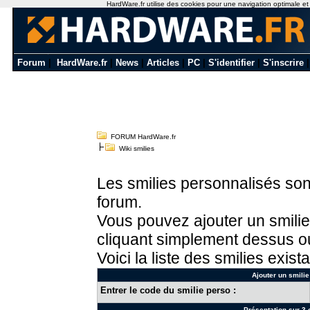
HardWare.fr utilise des cookies pour une navigation optimale et de
Forum
|
HardWare.fr
|
News
|
Articles
|
PC
|
S'identifier
|
S'inscrire
FORUM HardWare.fr
Wiki smilies
Les smilies personnalisés sont
forum.
Vous pouvez ajouter un smilie
cliquant simplement dessus ou
Voici la liste des smilies exista
Ajouter un smilie
Entrer le code du smilie perso :
Présentation sur 3