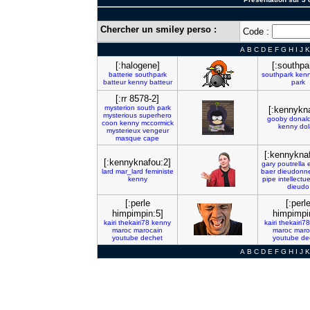
Chercher un smiley perso :
Code :
A
B
C
D
E
F
G
H
I
J
K
[:halogene]
[:southpa
batterie
southpark
southpark
ken
batteur
kenny
batteur
park
[:rr 8578-2]
mysterion
south
park
[:kennykn
mysterious
superhero
gooby
donal
coon
kenny
mccormick
kenny
do
mysterieux
vengeur
masque
cape
[:kennykna
[:kennyknafou:2]
gary
poutrella
lard
mar_lard
feministe
baer
dieudonn
kenny
pipe
intellectue
dieudo
[:perle
[:perl
himpimpin:5]
himpimpi
kairi
thekairi78
kenny
kairi
thekairi78
maroc
marocain
maroc
maro
youtube
dechet
youtube
de
A
B
C
D
E
F
G
H
I
J
K