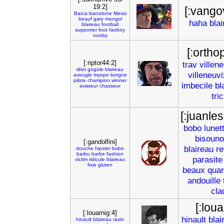
19:2]
[:vango
Barca
barcelone
Messi
beauf
gary
mongol
haha
blai
blaireau
football
supporter
foot
fanboy
nooby
[:ortho
[:riptor44:2]
trav
villen
idiot
gogole
blaireau
villeneuvi
aveugle
myope
borgne
pilote
champion
winner
imbecile
bl
aviateur
chasseur
tri
[:juanle
bobo
lunet
bisouno
[:gandolfini]
blaireau
re
douche
hipster
bobo
barbu
barbe
fashion
parasite
victim
ridicule
blaireau
fixie
gluten
beaux
quar
andouille
cla
[:loua
[:louarnig:4]
hinault
blai
hinault
blaireau
ravin