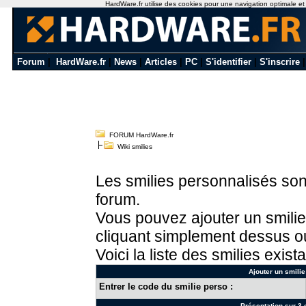
HardWare.fr utilise des cookies pour une navigation optimale et de
Forum
|
HardWare.fr
|
News
|
Articles
|
PC
|
S'identifier
|
S'inscrire
FORUM HardWare.fr
Wiki smilies
Les smilies personnalisés sont
forum.
Vous pouvez ajouter un smilie
cliquant simplement dessus ou
Voici la liste des smilies exista
Ajouter un smilie
Entrer le code du smilie perso :
Présentation sur 3