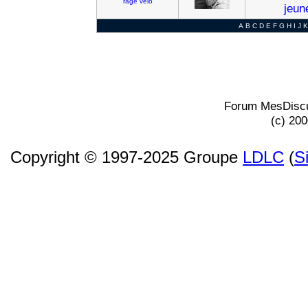
rage
velo
jeun
A
B
C
D
E
F
G
H
I
J
K
Forum MesDiscu
(c) 20
Copyright © 1997-2025 Groupe
LDLC
(
S