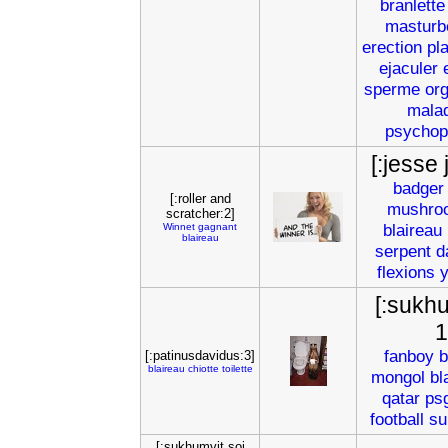
branlette
masturb
erection
pla
ejaculer
sperme
or
mala
psychop
[:jesse
badger
[:roller and
mushro
scratcher:2]
blaireau
Winnet
gagnant
blaireau
serpent
d
flexions
y
[:sukhu
1
fanboy
b
[:patinusdavidus:3]
blaireau
chiotte
toilette
mongol
bl
qatar
ps
football
su
[:sukhumvit soi