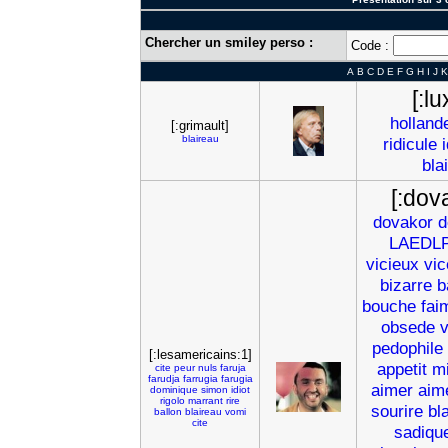
Chercher un smiley perso :
Code :
A
B
C
D
E
F
G
H
I
J
K
[:lu
holland
[:grimault]
blaireau
ridicule
bla
[:dov
dovakor
d
LAEDL
vicieux
vic
bizarre
b
bouche
fai
obsede
v
pedophile
[:lesamericains:1]
appetit
m
cite
peur
nuls
faruja
farudja
farrugia
farugia
aimer
aim
dominique
simon
idiot
rigolo
marrant
rire
sourire
bl
ballon
blaireau
vomi
cite
sadiqu