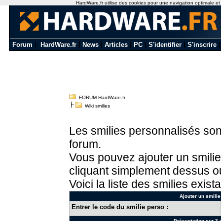
HardWare.fr utilise des cookies pour une navigation optimale et de
Forum
|
HardWare.fr
|
News
|
Articles
|
PC
|
S'identifier
|
S'inscrire
FORUM HardWare.fr
Wiki smilies
Les smilies personnalisés sont
forum.
Vous pouvez ajouter un smilie
cliquant simplement dessus ou
Voici la liste des smilies exista
Ajouter un smilie
Entrer le code du smilie perso :
Présentation sur 3