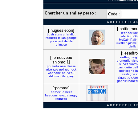
Chercher un smiley perso :
Code :
A
B
C
D
E
F
G
H
I
J
K
[:battle mou
[:hugueslebon]
redneck
rac
bush
etats
unis
idiot
election
Ob
redneck
texas
george
McCain
Palin
president
debile
rue89
diplome
grimace
vieille
[:lesadfro
[:le nouveau
sadfrog
frog
grenouille
trist
shlomo:1]
survet
surve
poutrella
nazi
classe
casquette
oeil
triso
raie
troll
redneck
noir
cogne
b
wannabe
nouveau
castagne
c
shlomo
hitler
gary
cigarette
clop
gopnik
rednec
[:pomme]
barbecue
beer
freedom
nevada
angry
redneck
A
B
C
D
E
F
G
H
I
J
K