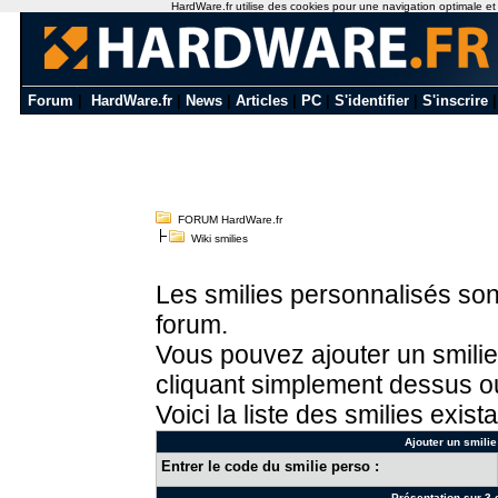
HardWare.fr utilise des cookies pour une navigation optimale et de
Forum
|
HardWare.fr
|
News
|
Articles
|
PC
|
S'identifier
|
S'inscrire
FORUM HardWare.fr
Wiki smilies
Les smilies personnalisés sont
forum.
Vous pouvez ajouter un smilie
cliquant simplement dessus ou
Voici la liste des smilies exista
Ajouter un smilie
Entrer le code du smilie perso :
Présentation sur 3