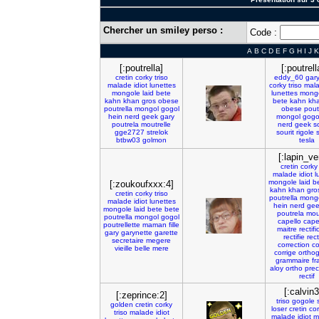
Chercher un smiley perso :
Code :
A
B
C
D
E
F
G
H
I
J
K
[:poutrella]
[:poutrell
cretin
corky
triso
eddy_60
gar
malade
idiot
lunettes
corky
triso
mal
mongole
laid
bete
lunettes
mong
kahn
khan
gros
obese
bete
kahn
kh
poutrella
mongol
gogol
obese
pout
hein
nerd
geek
gary
mongol
gogo
poutrela
moutrelle
nerd
geek
s
gge2727
strelok
sourit
rigole
s
btbw03
golmon
tesla
[:lapin_ve
cretin
corky
malade
idiot
l
mongole
laid
b
[:zoukoufxxx:4]
kahn
khan
gro
cretin
corky
triso
poutrella
mong
malade
idiot
lunettes
hein
nerd
ge
mongole
laid
bete
bete
poutrela
mou
poutrella
mongol
gogol
capello
cape
poutrellette
maman
fille
maitre
rectifi
gary
garynette
garette
rectifie
rect
secretaire
megere
correction
co
vieille
belle
mere
corrige
ortho
grammaire
fr
aloy
ortho
prec
rectif
[:calvin3
[:zeprince:2]
triso
gogole
golden
cretin
corky
loser
cretin
co
triso
malade
idiot
malade
idiot
m