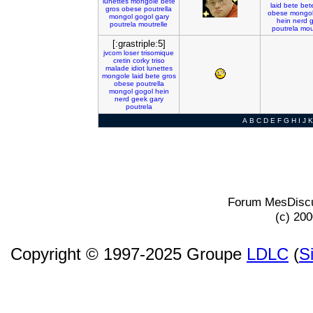
lunettes
mongole
bete
laid
bete
bet
gros
obese
poutrella
obese
mongo
mongol
gogol
gary
hein
nerd
poutrela
moutrelle
poutrela
mou
[:grastriple:5]
jvcom
loser
trisomique
cretin
corky
triso
malade
idiot
lunettes
mongole
laid
bete
gros
obese
poutrella
mongol
gogol
hein
nerd
geek
gary
poutrela
A
B
C
D
E
F
G
H
I
J
K
Forum MesDiscu
(c) 20
Copyright © 1997-2025 Groupe
LDLC
(
S