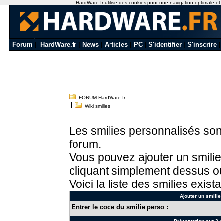
HardWare.fr utilise des cookies pour une navigation optimale et de
Forum
|
HardWare.fr
|
News
|
Articles
|
PC
|
S'identifier
|
S'inscrire
FORUM HardWare.fr
Wiki smilies
Les smilies personnalisés sont
forum.
Vous pouvez ajouter un smilie
cliquant simplement dessus ou
Voici la liste des smilies exista
Ajouter un smilie
Entrer le code du smilie perso :
Présentation sur 3