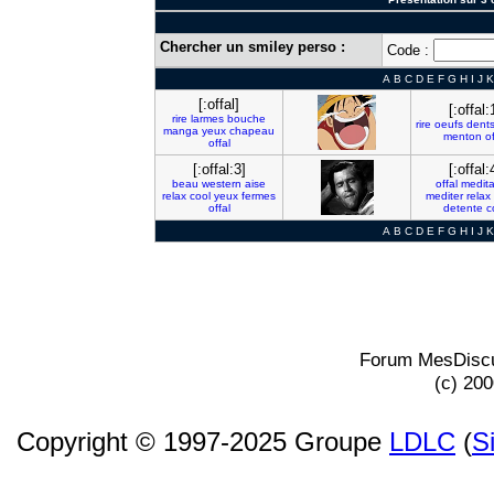
Chercher un smiley perso :
Code :
A
B
C
D
E
F
G
H
I
J
K
[:offal]
[:offal:
rire
larmes
bouche
rire
oeufs
dent
manga
yeux
chapeau
menton
of
offal
[:offal:3]
[:offal:
beau
western
aise
offal
medita
relax
cool
yeux
fermes
mediter
relax
offal
detente
c
A
B
C
D
E
F
G
H
I
J
K
Forum MesDiscu
(c) 20
Copyright © 1997-2025 Groupe
LDLC
(
S