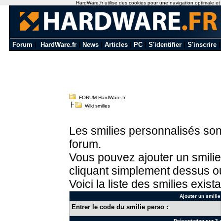
HardWare.fr utilise des cookies pour une navigation optimale et de
Forum
|
HardWare.fr
|
News
|
Articles
|
PC
|
S'identifier
|
S'inscrire
FORUM HardWare.fr
Wiki smilies
Les smilies personnalisés sont
forum.
Vous pouvez ajouter un smilie
cliquant simplement dessus ou
Voici la liste des smilies exista
Ajouter un smilie
Entrer le code du smilie perso :
Présentation sur 3