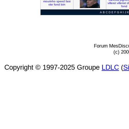
mourinho
speed
fast
villeret
villerret
d
vite
fond
loin
fond
A
B
C
D
E
F
G
H
I
J
K
Forum MesDiscu
(c) 20
Copyright © 1997-2025 Groupe
LDLC
(
S