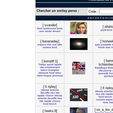
Chercher un smiley perso :
Code :
A
B
C
D
E
F
G
H
I
J
K
[:vvander]
[:allahi
fond
randonnee
lanta
profil
fond
vero
rando
devant
[:bananaday]
[:hishee
espace
trou
noir
vide
gary
poutrella
m
univers
fond
fondu
triso
m
[:baro
[:kempff:1]
lichteinbe
Tristan
sourd
rapide
vite
entrainement
finkielkraut
finki
talent
champion
dieudonne
blessure
fond
refus
quenelle
fo
obeir
fougue
jeunesse
sionism
[:lt ripley]
[:lt riple
vitesse
arrache
vitesse
arrache
decoiffe
tres
vite
tres
vite
rapide
rapide
chrono
vitesse
fond
bench
arrache
decoiffe
tres
cosmos
espac
vite
rapide
chrono
lune
ma
fond
bench
[:on_a_les_d
[:heeks:8]
francois
pignon