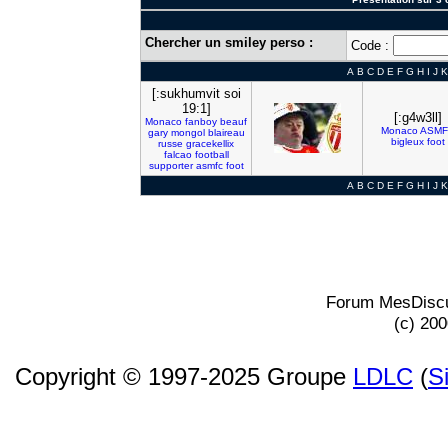
Chercher un smiley perso :
Code :
A
B
C
D
E
F
G
H
I
J
K
[:sukhumvit soi
19:1]
[:g4w3ll]
Monaco
fanboy
beauf
Monaco
ASMF
gary
mongol
blaireau
bigleux
foot
russe
gracekellix
falcao
football
supporter
asmfc
foot
A
B
C
D
E
F
G
H
I
J
K
Forum MesDiscu
(c) 20
Copyright © 1997-2025 Groupe
LDLC
(
S