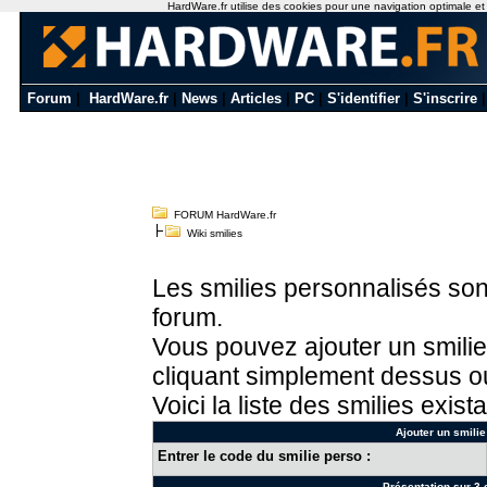
HardWare.fr utilise des cookies pour une navigation optimale et de
Forum
|
HardWare.fr
|
News
|
Articles
|
PC
|
S'identifier
|
S'inscrire
FORUM HardWare.fr
Wiki smilies
Les smilies personnalisés sont
forum.
Vous pouvez ajouter un smilie
cliquant simplement dessus ou
Voici la liste des smilies exista
Ajouter un smilie
Entrer le code du smilie perso :
Présentation sur 3