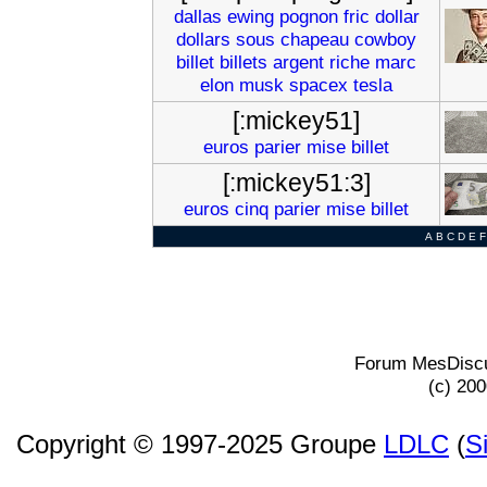
dallas
ewing
pognon
fric
dollar
dollars
sous
chapeau
cowboy
billet
billets
argent
riche
marc
elon
musk
spacex
tesla
[:mickey51]
euros
parier
mise
billet
[:mickey51:3]
euros
cinq
parier
mise
billet
A
B
C
D
E
F
Forum MesDiscu
(c) 20
Copyright © 1997-2025 Groupe
LDLC
(
S