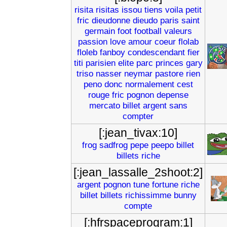
risita
risitas
issou
tiens
voila
petit
fric
dieudonne
dieudo
paris
saint
germain
foot
football
valeurs
passion
love
amour
coeur
flolab
floleb
fanboy
condescendant
fier
titi
parisien
elite
parc
princes
gary
triso
nasser
neymar
pastore
rien
peno
donc
normalement
cest
rouge
fric
pognon
depense
mercato
billet
argent
sans
compter
[:jean_tivax:10]
frog
sadfrog
pepe
peepo
billet
billets
riche
[:jean_lassalle_2shoot:2]
argent
pognon
tune
fortune
riche
billet
billets
richissimme
bunny
compte
[:hfrspaceprogram:1]