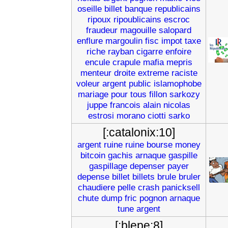
oseille
billet
banque
republicains
ripoux
ripoublicains
escroc
fraudeur
magouille
salopard
enflure
margoulin
fisc
impot
taxe
riche
rayban
cigarre
enfoire
encule
crapule
mafia
mepris
menteur
droite
extreme
raciste
voleur
argent
public
islamophobe
mariage
pour
tous
fillon
sarkozy
juppe
francois
alain
nicolas
estrosi
morano
ciotti
sarko
[:catalonix:10]
argent
ruine
ruine
bourse
money
bitcoin
gachis
arnaque
gaspille
gaspillage
depenser
payer
depense
billet
billets
brule
bruler
chaudiere
pelle
crash
panicksell
chute
dump
fric
pognon
arnaque
tune
argent
[:blepe:8]