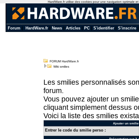
HardWare.fr utilise des cookies pour une navigation optimale et de
Forum
|
HardWare.fr
|
News
|
Articles
|
PC
|
S'identifier
|
S'inscrire
FORUM HardWare.fr
Wiki smilies
Les smilies personnalisés sont
forum.
Vous pouvez ajouter un smilie
cliquant simplement dessus ou
Voici la liste des smilies exista
Ajouter un smilie
Entrer le code du smilie perso :
Présentation sur 3