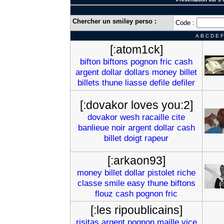
Chercher un smiley perso :
Code :
A
B
C
D
E
F
[:atom1ck]
bifton
biftons
pognon
fric
cash
argent
dollar
dollars
money
billet
billets
thune
liasse
defile
defiler
[:dovakor loves you:2]
dovakor
wesh
racaille
cite
banlieue
noir
argent
dollar
cash
billet
doigt
rapeur
[:arkaon93]
money
billet
dollar
pistolet
riche
classe
smile
easy
thune
biftons
flouz
cash
pognon
fric
[:les ripoublicains]
risitas
argent
pognon
maille
vice