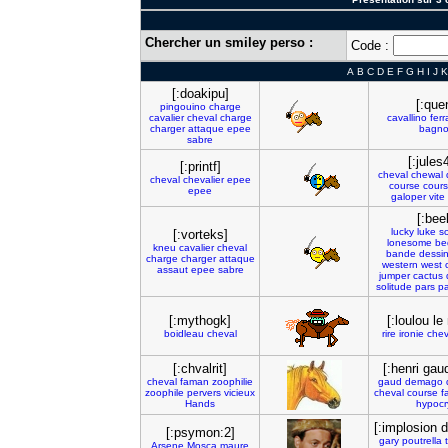
Chercher un smiley perso :
Code :
A
B
C
D
E
F
G
H
I
J
K
[:doakipu]
[:que
pingouino
charge
cavalier
cheval
charge
cavallino
ferr
charger
attaque
epee
bagno
sabre
[:jules
[:printf]
cheval
chewal
cheval
chevalier
epee
course
cour
epee
galoper
vite
[:bee
lucky
luke
so
[:vorteks]
lonesome
be
kneu
cavalier
cheval
bande
dessi
charge
charger
attaque
western
west
assaut
epee
sabre
jumper
cactus
solitude
pars
pa
[:mythogk]
[:loulou le
boidleau
cheval
rire
ironie
chev
[:chvalrit]
[:henri gau
cheval
faman
zoophilie
gaud
demago
zoophile
pervers
vicieux
cheval
course
f
Hands
hypocr
[:implosion d
[:psymon:2]
gary
poutrella
Arsene
Mosca
maure