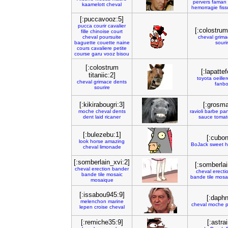
pervers
faman
kaamelott
cheval
hemorragie
fis
[:puccavooz:5]
pucca
courir
cavalier
[:colostrum 
fille
chinoise
court
cheval
poursuite
cheval
grima
baguette
couette
naine
souri
cours
cavaliere
petite
course
garu
vooz
bisou
[:colostrum
[:lapattef
titaniic:2]
toyota
oeille
cheval
grimace
dents
fanb
sourire
[:kikirabougri:3]
[:grosma
moche
cheval
dents
ravioli
barbe
pan
dent
laid
ricaner
sauce
tomat
[:bulezebu:1]
[:cubon
look
horse
amazing
BoJack
sweet
h
cheval
limonade
[:somberlain_xvi:2]
[:somberlai
cheval
erection
bander
cheval
erecti
bande
tile
mosaic
bande
tile
mosa
mosaique
[:issabou945:9]
[:daphn
melenchon
marine
cheval
moche
lepen
croise
cheval
[:remiche35:9]
[:astra