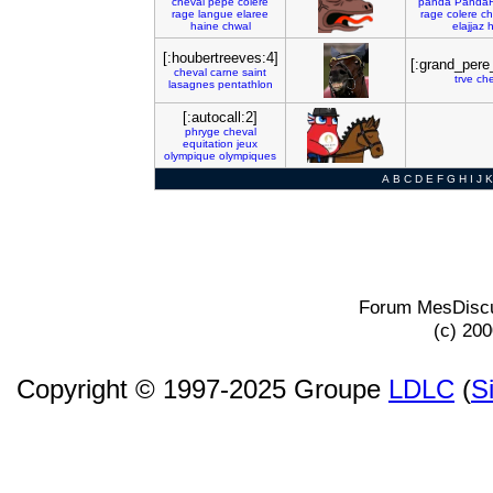
cheval
pepe
colere
panda
Panda
rage
langue
elaree
rage
colere
ch
haine
chwal
elajjaz
h
[:houbertreeves:4]
[:grand_pere
cheval
carne
saint
trve
che
lasagnes
pentathlon
[:autocall:2]
phryge
cheval
equitation
jeux
olympique
olympiques
A
B
C
D
E
F
G
H
I
J
K
Forum MesDiscu
(c) 20
Copyright © 1997-2025 Groupe
LDLC
(
S