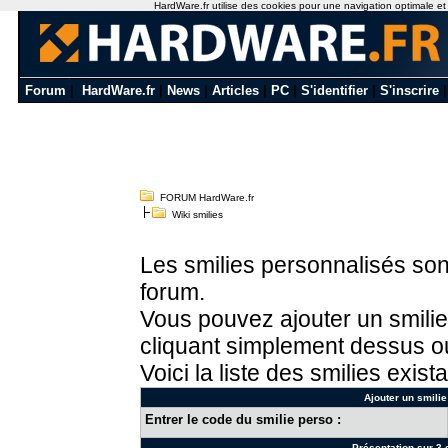
HardWare.fr utilise des cookies pour une navigation optimale et de
Forum
|
HardWare.fr
|
News
|
Articles
|
PC
|
S'identifier
|
S'inscrire
FORUM HardWare.fr
Wiki smilies
Les smilies personnalisés sont
forum.
Vous pouvez ajouter un smilie
cliquant simplement dessus ou
Voici la liste des smilies exista
Ajouter un smilie
Entrer le code du smilie perso :
Présentation sur 3