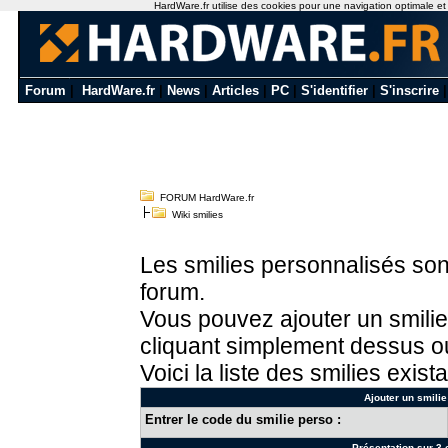
HardWare.fr utilise des cookies pour une navigation optimale et de
Forum
|
HardWare.fr
|
News
|
Articles
|
PC
|
S'identifier
|
S'inscrire
FORUM HardWare.fr
Wiki smilies
Les smilies personnalisés sont
forum.
Vous pouvez ajouter un smilie
cliquant simplement dessus ou
Voici la liste des smilies exista
Ajouter un smilie
Entrer le code du smilie perso :
Présentation sur 3