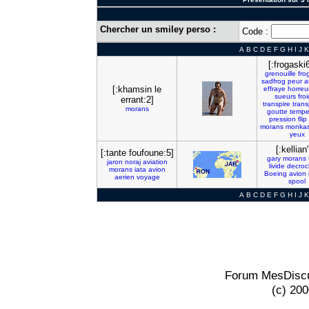
Chercher un smiley perso :
Code :
A
B
C
D
E
F
G
H
I
J
K
[:frogaski
grenouille
fro
sadfrog
peur
a
[:khamsin le
effraye
horreu
sueurs
fro
errant:2]
transpire
trans
morans
goutte
temp
pression
flip
morans
monka
yeux
[:kellian'
[:tante foufoune:5]
gary
morans
jaron
noraj
aviation
livide
decro
morans
iata
avion
Boeing
avion
aerien
voyage
spool
A
B
C
D
E
F
G
H
I
J
K
Forum MesDiscu
(c) 20