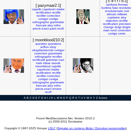
[:c e t r i o:2]
sankara
thomas
[:pazymaar2:1]
burkina
faso
revolutio
capello
capelovici
maitre
revolutionaire
noir
rectification
rectifie
africain
militaire
rectifier
correction
capitaine
aloy
corriger
corrige
objection
rectifie
orthographe
grammaire
rectification
precision
francais
aloy
ortho
change
doigt
doigts
precis
exact
paint
rectif
main
rond
correction
corrige
cetrio
[:moonblood210:2]
question
questions
avffuo
obsy
obsydiankenobi
corriger
correction
grammaire
orthographe
rectifier
rectificatif
grammar
nazi
main
blase
saoule
moonblood
capello
capelovici
maitre
rectification
rectifie
rectifier
correction
corriger
corrige
orthographe
grammaire
francais
aloy
ortho
precis
exact
envers
rectif
A
B
C
D
E
F
G
H
I
J
K
L
M
N
O
P
Q
R
S
T
U
V
W
X
Y
Z
Autres
Forum MesDiscussions.Net
, Version 2010.2
(c) 2000-2011 Doctissimo
Copyright © 1997-2025 Groupe
LDLC
(
Signaler un contenu illicite / Données personnelles
)