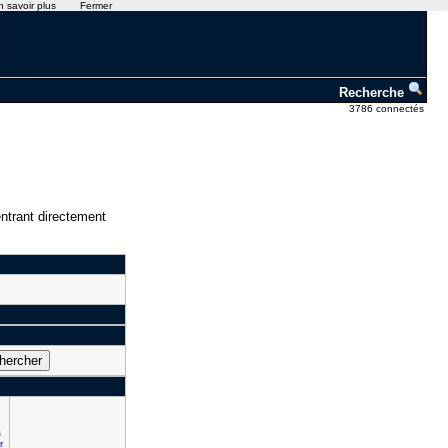
n savoir plus
Fermer
Recherche
3786 connectés
ntrant directement
s
r