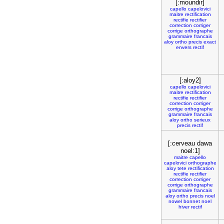
[:moundir]
capello
capelovici
maitre
rectification
rectifie
rectifier
correction
corriger
corrige
orthographe
grammaire
francais
aloy
ortho
precis
exact
envers
rectif
[:aloy2]
capello
capelovici
maitre
rectification
rectifie
rectifier
correction
corriger
corrige
orthographe
grammaire
francais
aloy
ortho
serieux
precis
rectif
[:cerveau dawa
noel:1]
maitre
capello
capelovici
orthographe
aloy
tete
rectification
rectifie
rectifier
correction
corriger
corrige
orthographe
grammaire
francais
aloy
ortho
precis
noel
nowel
bonnet
noel
hiver
rectif