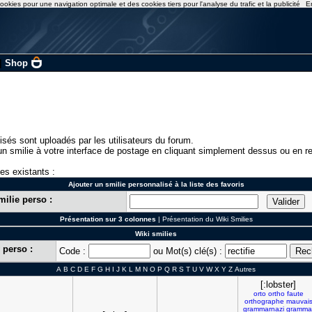
ookies pour une navigation optimale et des cookies tiers pour l'analyse du trafic et la publicité
E
|
Shop
isés sont uploadés par les utilisateurs du forum.
n smilie à votre interface de postage en cliquant simplement dessus ou en re
ies existants :
Ajouter un smilie personnalisé à la liste des favoris
milie perso :
Présentation sur 3 colonnes
|
Présentation du Wiki Smilies
Wiki smilies
 perso :
Code :
ou Mot(s) clé(s) :
A
B
C
D
E
F
G
H
I
J
K
L
M
N
O
P
Q
R
S
T
U
V
W
X
Y
Z
Autres
[:lobster]
orto
ortho
faute
orthographe
mauvai
grammarnazi
gramma