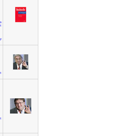
is
t
y
t
t