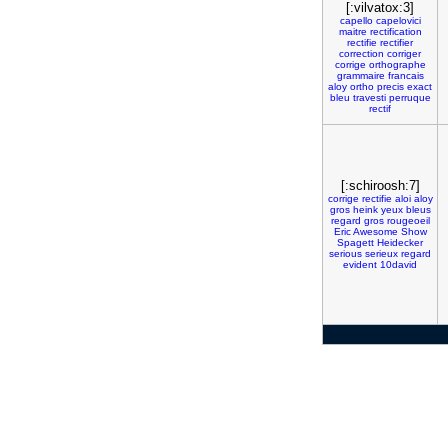
[:vilvatox:3]
capello
capelovici
maitre
rectification
rectifie
rectifier
correction
corriger
corrige
orthographe
grammaire
francais
aloy
ortho
precis
exact
bleu
travesti
perruque
rectif
[:schiroosh:7]
corrige
rectifie
aloi
aloy
gros
heink
yeux
bleus
regard
gros
rougeoeil
Eric
Awesome
Show
Spagett
Heidecker
serious
serieux
regard
evident
10david