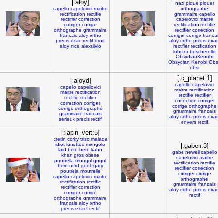
[:aloy]
nazi
pique
piquer
capello
capelovici
maitre
orthographe
rectification
rectifie
grammaire
capello
rectifier
correction
capelovici
maitre
corriger
corrige
rectification
rectifie
orthographe
grammaire
rectifier
correction
francais
aloy
ortho
corriger
corrige
franca
precis
exac
rectif
droit
aloy
ortho
precis
exac
aloy
nice
alexsilvio
rectifier
rectification
lobster
bescherelle
ObsydianKenobi
Obsydian
Kenobi
Obs
obsi
[:c_planet:1]
[:aloyd]
capello
capelovici
capello
capellovici
maitre
rectification
maitre
rectification
rectifie
rectifier
rectifie
rectifier
correction
corriger
correction
corriger
corrige
orthographe
corrige
orthographe
grammaire
francais
grammaire
francais
aloy
ortho
precis
exac
serieux
precis
rectif
envers
rectif
[:lapin_vert:5]
cretin
corky
triso
malade
idiot
lunettes
mongole
[:gaben:3]
laid
bete
bete
kahn
gabe
newell
capello
khan
gros
obese
capelovici
maitre
poutrella
mongol
gogol
rectification
rectifie
hein
nerd
geek
gary
rectifier
correction
poutrela
moutrelle
corriger
corrige
capello
capelovici
maitre
orthographe
rectification
rectifie
grammaire
francais
rectifier
correction
aloy
ortho
precis
exac
corriger
corrige
rectif
orthographe
grammaire
francais
aloy
ortho
precis
exact
rectif