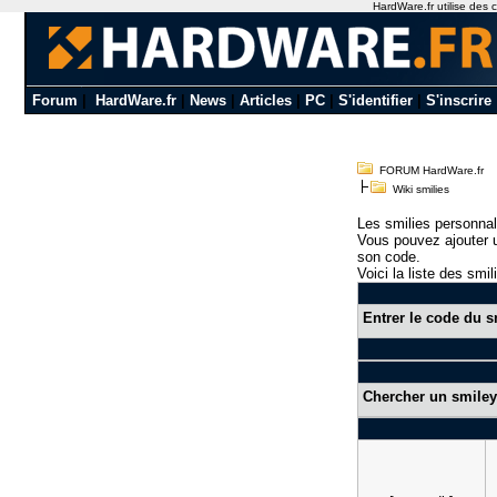
HardWare.fr utilise des c
Forum
|
HardWare.fr
|
News
|
Articles
|
PC
|
S'identifier
|
S'inscrire
FORUM HardWare.fr
Wiki smilies
Les smilies personnal
Vous pouvez ajouter u
son code.
Voici la liste des smil
Entrer le code du s
Chercher un smiley