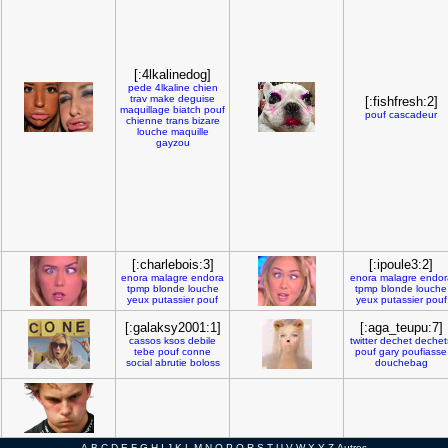
[:4lkalinedog]
pede
4lkaline
chien
trav
make
deguise
[:fishfresh:2]
maquillage
biatch
pouf
pouf
cascadeur
chienne
trans
bizare
louche
maquille
gayzou
[:charlebois:3]
[:ipoule3:2]
enora
malagre
endora
enora
malagre
endor
tpmp
blonde
louche
tpmp
blonde
louche
yeux
putassier
pouf
yeux
putassier
pouf
[:galaksy2001:1]
[:aga_teupu:7]
cassos
ksos
debile
twitter
dechet
dechet
tebe
pouf
conne
pouf
gary
poufiasse
social
abrutie
boloss
douchebag
A
B
C
D
E
F
G
H
I
J
K
L
M
N
O
P
Q
R
S
T
U
V
W
X
Y
Z
Autres