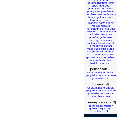
douchebaguette
catin
douchette
pouf
poufiasse
pouffiasse
pute
putes
prostituees
verolees
petasse
horreur
botox
synthol
eames
thon
putes
atroce
monstre
eames
freak
hideux
hideuse
monstueux
monstrueuse
greluche
attention
whore
vulgaire
distinguee
putafrange
bronzer
bronzage
duck
face
duckface
bouche
poule
levre
levres
canard
maquillage
pute
putain
salope
moche
horrible
nana
meuf
femme
fille
gonzesse
mode
fashion
petasse
bitch
biatch
biatche
ernestine
[:charlebois:2]
enora
malagre
endora
tpmp
blonde
louche
yeux
putassier
pouf
[:ipoule3:4]
enora
malagre
endora
tpmp
blonde
louche
yeux
putassier
pouf
conne
scrabble
tchoin
[:neweyofworking:3]
oscar
piastri
mclaren
gonfle
fatigue
pouf
mclaren
pfff