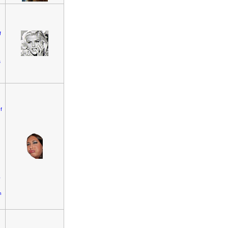
f
s
f
a
h