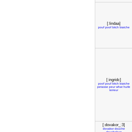
[:lindaa]
pouf
poof
bitch
biatche
[:ingridc]
poof
pouf
bitch
biatche
petasse
peur
what
hurle
terreur
[:dovakor_:3]
dovakor
douche
douchebag