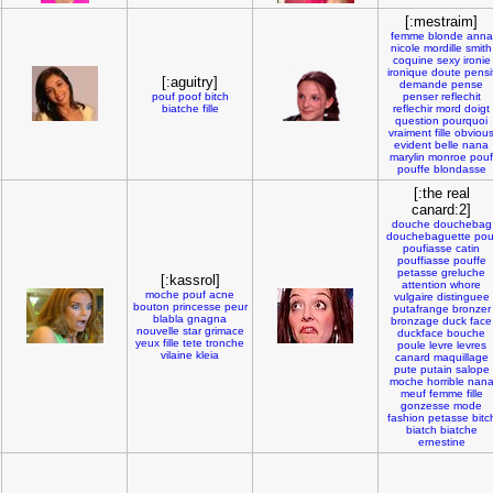
[:mestraim]
femme
blonde
anna
nicole
mordille
smith
coquine
sexy
ironie
ironique
doute
pensi
[:aguitry]
demande
pense
pouf
poof
bitch
penser
reflechit
biatche
fille
reflechir
mord
doigt
question
pourquoi
vraiment
fille
obviou
evident
belle
nana
marylin
monroe
pouf
pouffe
blondasse
[:the real
canard:2]
douche
douchebag
douchebaguette
pou
poufiasse
catin
pouffiasse
pouffe
petasse
greluche
[:kassrol]
attention
whore
moche
pouf
acne
vulgaire
distinguee
bouton
princesse
peur
putafrange
bronzer
blabla
gnagna
bronzage
duck
face
nouvelle
star
grimace
duckface
bouche
yeux
fille
tete
tronche
poule
levre
levres
vilaine
kleia
canard
maquillage
pute
putain
salope
moche
horrible
nan
meuf
femme
fille
gonzesse
mode
fashion
petasse
bitc
biatch
biatche
ernestine