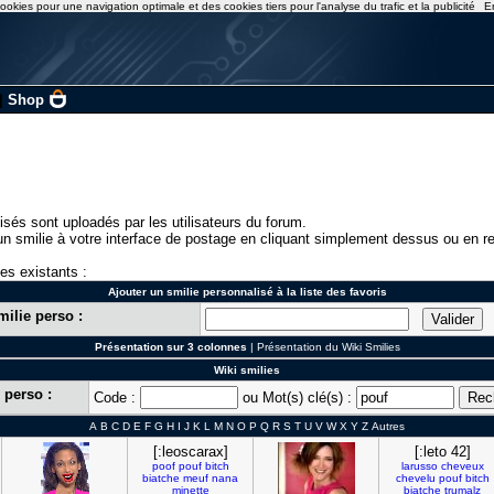
ookies pour une navigation optimale et des cookies tiers pour l'analyse du trafic et la publicité
E
|
Shop
isés sont uploadés par les utilisateurs du forum.
n smilie à votre interface de postage en cliquant simplement dessus ou en re
ies existants :
Ajouter un smilie personnalisé à la liste des favoris
milie perso :
Présentation sur 3 colonnes
|
Présentation du Wiki Smilies
Wiki smilies
 perso :
Code :
ou Mot(s) clé(s) :
A
B
C
D
E
F
G
H
I
J
K
L
M
N
O
P
Q
R
S
T
U
V
W
X
Y
Z
Autres
[:leoscarax]
[:leto 42]
poof
pouf
bitch
larusso
cheveux
biatche
meuf
nana
chevelu
pouf
bitch
minette
biatche
trumalz