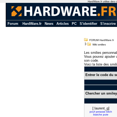
HardWare.fr utilise des c
Forum
|
HardWare.fr
|
News
|
Articles
|
PC
|
S'identifier
|
S'inscrire
FORUM HardWare.fr
Wiki smilies
Les smilies personnal
Vous pouvez ajouter u
son code.
Voici la liste des smil
Entrer le code du s
Chercher un smiley
[:laurent_g]
pouf
petasse
bitch
biatche
pute