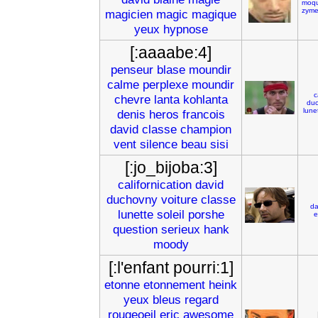
moq
zym
magicien
magic
magique
yeux
hypnose
[:aaaabe:4]
penseur
blase
moundir
calme
perplexe
moundir
c
chevre
lanta
kohlanta
du
lune
denis
heros
francois
david
classe
champion
vent
silence
beau
sisi
[:jo_bijoba:3]
californication
david
duchovny
voiture
classe
da
lunette
soleil
porshe
e
question
serieux
hank
moody
[:l'enfant pourri:1]
etonne
etonnement
heink
yeux
bleus
regard
rougeoeil
eric
awesome