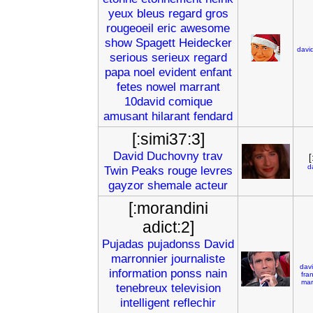
yeux
bleus
regard
gros
rougeoeil
eric
awesome
show
Spagett
Heidecker
davi
serious
serieux
regard
papa
noel
evident
enfant
fetes
nowel
marrant
10david
comique
amusant
hilarant
fendard
[:simi37:3]
David
Duchovny
trav
[
d
Twin
Peaks
rouge
levres
gayzor
shemale
acteur
[:morandini
adict:2]
Pujadas
pujadonss
David
marronnier
journaliste
dav
information
ponss
nain
fra
mar
tenebreux
television
intelligent
reflechir