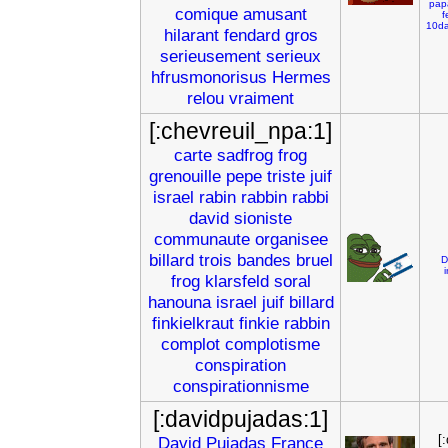
pap
comique
amusant
f
10da
hilarant
fendard
gros
serieusement
serieux
hfrusmonorisus
Hermes
relou
vraiment
[:chevreuil_npa:1]
carte
sadfrog
frog
grenouille
pepe
triste
juif
israel
rabin
rabbin
rabbi
david
sioniste
communaute
organisee
billard
trois
bandes
bruel
D
frog
klarsfeld
soral
hanouna
israel
juif
billard
finkielkraut
finkie
rabbin
complot
complotisme
conspiration
conspirationnisme
[:davidpujadas:1]
[
David
Pujadas
France