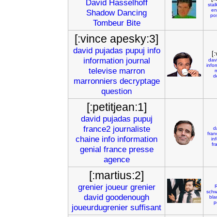
David
Hasselhoff
stal
en
Shadow
Dancing
po
Tombeur
Bite
[:vince apesky:3]
david
pujadas
pupuj
info
[
information
journal
dav
info
televise
marron
m
d
marronniers
decryptage
question
[:petitjean:1]
david
pujadas
pupuj
france2
journaliste
d
fran
chaine
info
information
in
fr
genial
france
presse
agence
[:martius:2]
grenier
joueur
grenier
sch
david
goodenough
bla
p
joueurdugrenier
suffisant