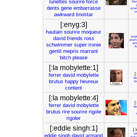
lunettes
sourire
force
fri
dents
gene
embarrasse
ecar
or
awkward
tinostar
[:enyg:3]
hautain
sourire
moqueur
puj
david
friends
ross
journ
act
schwimmer
super
ironie
f
gentil
mepris
marrant
bitch
please
[:la mobylette:1]
[
ferrer
david
mobylette
fe
brutus
happy
heureux
b
content
[:la mobylette:4]
[
ferrer
david
mobylette
fe
brutus
rire
sourire
rigole
rigoler
[:eddie singh:1]
[:
or
eddie
singh
david
armand
dafu