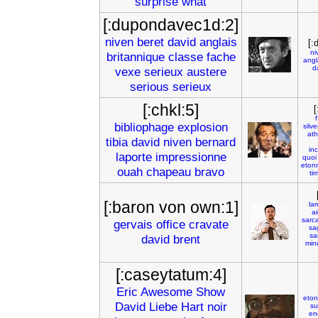
surprise
what
[:dupondavec1d:2]
niven
beret
david
anglais
[:
ni
britannique
classe
fache
angl
d
vexe
serieux
austere
serious
serieux
[:chkl:5]
[
bibliophage
explosion
silv
at
tibia
david
niven
bernard
in
laporte
impressionne
quoi
eton
ouah
chapeau
bravo
ti
[:baron von own:1]
lar
ai
sarc
gervais
office
cravate
sa
sa
david
brent
min
[:caseytatum:4]
Eric
Awesome
Show
eto
David
Liebe
Hart
noir
su
en