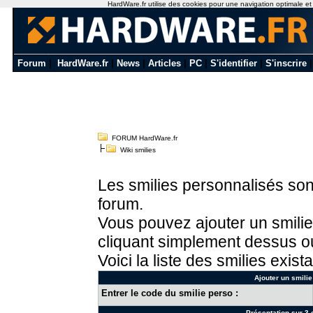
HardWare.fr utilise des cookies pour une navigation optimale et de
Forum
|
HardWare.fr
|
News
|
Articles
|
PC
|
S'identifier
|
S'inscrire
FORUM HardWare.fr
Wiki smilies
Les smilies personnalisés sont
forum.
Vous pouvez ajouter un smilie
cliquant simplement dessus ou
Voici la liste des smilies exista
Ajouter un smilie
Entrer le code du smilie perso :
Présentation sur 3