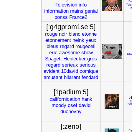
Da
Television
info
Tele
m
information
mains
genial
ponss
France2
[:g4gprom1se:5]
rouge
noir
blanc
etonne
etonnement
heink
yeux
bleus
regard
rougeoeil
eric
awesome
show
Dav
Spagett
Heidecker
gros
regard
serieux
serious
evident
10david
comique
amusant
hilarant
fendard
[:ipadium:5]
[:
californication
hank
p
ref
moody
osef
david
duchovny
[:zeno]
[: