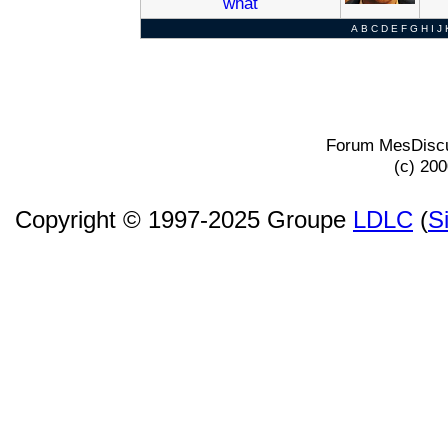
what
A
B
C
D
E
F
G
H
I
J
Forum MesDiscu
(c) 20
Copyright © 1997-2025 Groupe
LDLC
(
S