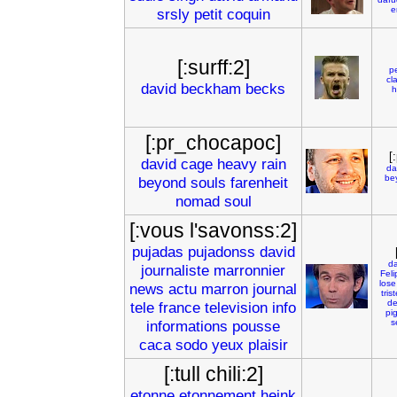
e
srsly
petit
coquin
[:surff:2]
p
cl
david
beckham
becks
[:pr_chocapoc]
[
david
cage
heavy
rain
da
be
beyond
souls
farenheit
nomad
soul
[:vous l'savonss:2]
pujadas
pujadonss
david
da
journaliste
marronnier
Feli
lose
news
actu
marron
journal
tris
de
tele
france
television
info
pi
informations
pousse
s
caca
sodo
yeux
plaisir
[:tull chili:2]
etonne
etonnement
heink