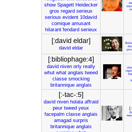
da
show
Spagett
Heidecker
star
m
gros
regard
serieux
serious
evident
10david
comique
amusant
hilarant
fendard
serieux
[:david eldar]
Beb
da
david
eldar
yeu
[:bibliophage:4]
david
niven
orly
really
clas
cigar
whut
what
anglais
tweed
bl
classe
smocking
b
britannique
anglais
[:-tac-:5]
david
niven
holala
affraid
peur
tweed
yeux
[
d
facepalm
classe
anglais
twe
amagad
surpris
britannique
anglais