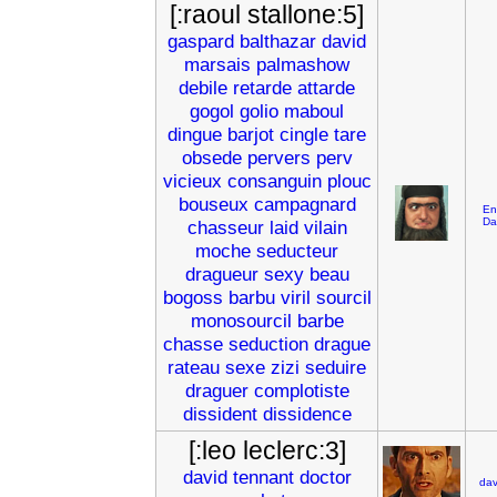
[:raoul stallone:5]
gaspard
balthazar
david
marsais
palmashow
debile
retarde
attarde
gogol
golio
maboul
dingue
barjot
cingle
tare
obsede
pervers
perv
vicieux
consanguin
plouc
bouseux
campagnard
En
Da
chasseur
laid
vilain
moche
seducteur
dragueur
sexy
beau
bogoss
barbu
viril
sourcil
monosourcil
barbe
chasse
seduction
drague
rateau
sexe
zizi
seduire
draguer
complotiste
dissident
dissidence
[:leo leclerc:3]
david
tennant
doctor
dav