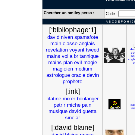
Chercher un smiley perso :
Code :
A
B
C
D
E
F
G
H
I
J
[:bibliophage:1]
david
niven
spamafote
main
classe
anglais
revelation
voyant
tweed
dav
de
mains
voila
britannique
an
angla
mains
plan
evil
magie
s
magicien
medium
astrologue
oracle
devin
prophete
[:ink]
platine
mixer
boulanger
petrir
miche
pain
dav
ma
musique
david
guetta
sinclar
[:david blaine]
david
blaine
magie