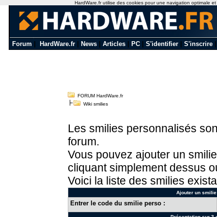
HardWare.fr utilise des cookies pour une navigation optimale et de
Forum
|
HardWare.fr
|
News
|
Articles
|
PC
|
S'identifier
|
S'inscrire
FORUM HardWare.fr
Wiki smilies
Les smilies personnalisés sont
forum.
Vous pouvez ajouter un smilie
cliquant simplement dessus ou
Voici la liste des smilies exista
Ajouter un smilie
Entrer le code du smilie perso :
Présentation sur 3