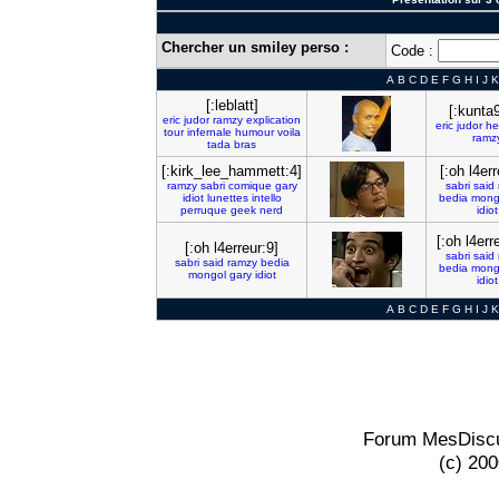
Chercher un smiley perso :
Code :
A
B
C
D
E
F
G
H
I
J
K
[:leblatt]
[:kunta
eric
judor
ramzy
explication
eric
judor
he
tour
infernale
humour
voila
ramz
tada
bras
[:kirk_lee_hammett:4]
[:oh l4err
ramzy
sabri
comique
gary
sabri
said
idiot
lunettes
intello
bedia
mong
perruque
geek
nerd
idiot
[:oh l4err
[:oh l4erreur:9]
sabri
said
sabri
said
ramzy
bedia
bedia
mong
mongol
gary
idiot
idiot
A
B
C
D
E
F
G
H
I
J
K
Forum MesDiscu
(c) 20