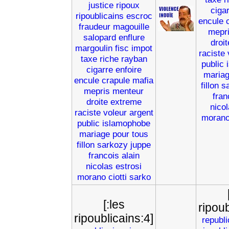
justice
ripoux
ciga
ripoublicains
escroc
encule
fraudeur
magouille
mepr
salopard
enflure
droit
margoulin
fisc
impot
raciste
taxe
riche
rayban
public
cigarre
enfoire
maria
encule
crapule
mafia
fillon
s
mepris
menteur
fran
droite
extreme
nico
raciste
voleur
argent
moran
public
islamophobe
mariage
pour
tous
fillon
sarkozy
juppe
francois
alain
nicolas
estrosi
morano
ciotti
sarko
[:les
ripoub
ripoublicains:4]
republi