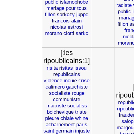
public
islamophobe
raciste
mariage
pour
tous
public
fillon
sarkozy
juppe
maria
francois
alain
fillon
s
nicolas
estrosi
fran
morano
ciotti
sarko
nico
moran
[:les
ripoublicains:1]
risita
risitas
issou
republicains
violence
inouie
crise
calimero
gauchiste
socialiste
rouge
ripoub
communiste
republi
marxiste
socialiss
ripoubl
bolchevique
triste
fraude
pleure
chiale
whine
salop
acharnement
paris
margoul
saint
germain
injuste
taxe
r