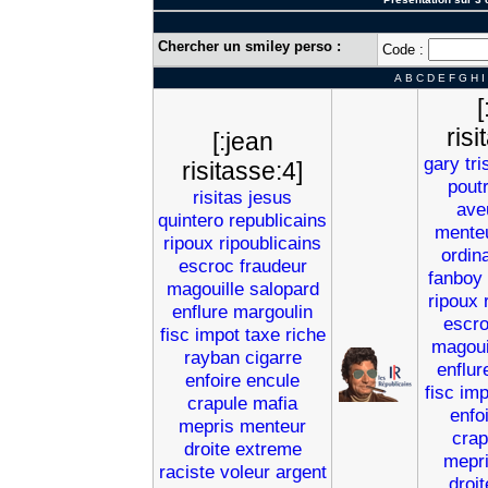
Chercher un smiley perso :
Code :
A
B
C
D
E
F
G
H
I
[
risi
[:jean
gary
tri
risitasse:4]
poutr
risitas
jesus
ave
quintero
republicains
mente
ripoux
ripoublicains
ordin
escroc
fraudeur
fanboy
magouille
salopard
ripoux
enflure
margoulin
escr
fisc
impot
taxe
riche
magoui
rayban
cigarre
enflur
enfoire
encule
fisc
imp
crapule
mafia
enfo
mepris
menteur
crap
droite
extreme
mepr
raciste
voleur
argent
droit