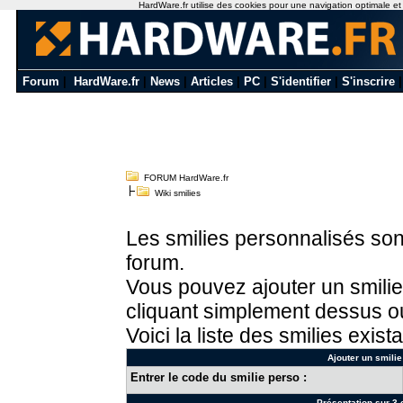
HardWare.fr utilise des cookies pour une navigation optimale et de
Forum
|
HardWare.fr
|
News
|
Articles
|
PC
|
S'identifier
|
S'inscrire
FORUM HardWare.fr
Wiki smilies
Les smilies personnalisés sont
forum.
Vous pouvez ajouter un smilie
cliquant simplement dessus ou
Voici la liste des smilies exista
Ajouter un smilie
Entrer le code du smilie perso :
Présentation sur 3