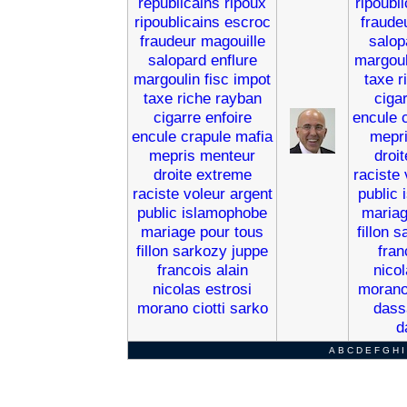
republicains
ripoux
ripoubl
ripoublicains
escroc
fraude
fraudeur
magouille
salop
salopard
enflure
margoul
margoulin
fisc
impot
taxe
r
taxe
riche
rayban
ciga
cigarre
enfoire
encule
encule
crapule
mafia
mepr
mepris
menteur
droit
droite
extreme
raciste
raciste
voleur
argent
public
public
islamophobe
maria
mariage
pour
tous
fillon
s
fillon
sarkozy
juppe
fran
francois
alain
nico
nicolas
estrosi
moran
morano
ciotti
sarko
dass
d
A
B
C
D
E
F
G
H
I