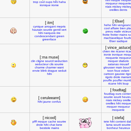
hihi
moque
moque
trop
cool
oups
hihi
haha
moqueur
moquerie
ironique
ironie
niais
mickey
micke
oreilles
dents
[:l0ser]
[:itm]
hehe
hihi
vengeanc
cynique
arrogant
mepris
cool
affaire
bien
pla
hautain
sourire
gentil
vert
prevu
malin
vicieux
hihi
narquois
rire
frotte
frotter
mains
ru
condescendant
green
machiavelique
four
greenface
l0ser
sadique
[:vince_astuce
chien
rire
ricaner
ric
ironie
ironique
moq
[:ma muse]
moquerie
moqueur
clin
cligne
sourcil
seduction
moquer
diabolo
seducteur
cils
sourire
satanas
mouarf
charme
charmer
want
glousser
main
bouc
envie
blink
drague
seduit
toon
fous
volant
hihi
cartoon
gausse
rigo
rigolo
drole
marran
pouffe
pouffer
mumb
ricane
hihi
loup
[:foudtag]
foudtag
ours
conten
sourire
sourit
heure
[:ceruleeann]
niais
mickey
oreille
hihi
jaune
confus
oreilles
hihi
moque
moquer
moqueur
moquerie
[:nicool]
[:stefa]
pfff
moque
cache
sourire
tete
hihi
content
dal
drole
hihi
chat
bete
lama
sourit
sourire
bestiole
mains
bonheur
heureux