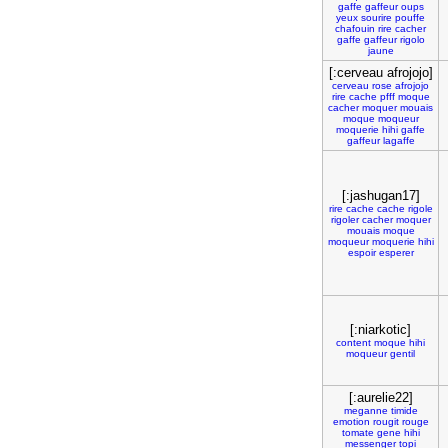
gaffe
gaffeur
oups
yeux
sourire
pouffe
chafouin
rire
cacher
gaffe
gaffeur
rigolo
jaune
[:cerveau afrojojo]
cerveau
rose
afrojojo
rire
cache
pfff
moque
cacher
moquer
mouais
moque
moqueur
moquerie
hihi
gaffe
gaffeur
lagaffe
[:jashugan17]
rire
cache
cache
rigole
rigoler
cacher
moquer
mouais
moque
moqueur
moquerie
hihi
espoir
esperer
[:niarkotic]
content
moque
hihi
moqueur
gentil
[:aurelie22]
meganne
timide
emotion
rougit
rouge
tomate
gene
hihi
messenger
topi