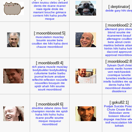
chien
toutou
clebs
clebard
dents
rire
ricane
ricaner
[:derptinator]
niais
rigole
drole
rire
debile
gary
hihi
der
marrant
bouche
grimace
content
hihi
haha
pouffe
moque
[:moonblood2:2
allemand
gros
obes
blond
sourire
rire
[:mooonblooood:5]
ricanement
beauf
musculation
musclay
allemagne
couillon
bourrin
sourire
bete
bete
abruti
cretin
couillon
rire
hihi
haha
dent
martina
bebete
atta
chauve
moonblood
hinhin
hihi
haha
ho
daccord
approuve
approval
moonbloo
[:moonblood2:8
[:moonblood9:4]
Sylvain
Durif
christ
rich
piana
muscle
musclay
cosmic
merlin
homm
bodybuilder
bodybuilding
vert
melchizedek
culturisme
barbe
barbu
cosmique
lunette
journal
lecture
analyse
lunettes
intellectue
reflechit
reflexion
nouvelle
intello
bubbles
rire
xp
nouvelles
bouquin
rire
dents
haha
hihi
xptdr
ahah
hihi
sourire
moonblood
dissiden
sourit
moonblood
dissidence
[:goku82:1]
[:moonblood4:6]
Praljak
Suicide
Pois
zinedine
zidane
zizou
foot
Chute
Croate
Boit
champion
monde
rire
xptdr
Slobodan
verre
haha
hihi
hoho
huhu
boisson
tribunal
ricane
pouffe
sourire
dopage
machine
wh
moque
moqueur
troll
musculation
hih
moonblood
lothiek