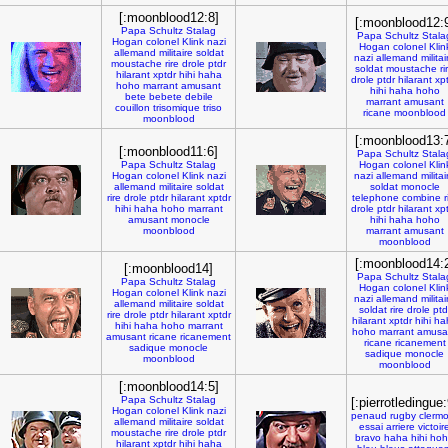
[:moonblood12:8]
[:moonblood12:
Papa
Schultz
Stalag
Papa
Schultz
Stala
Hogan
colonel
Klink
nazi
Hogan
colonel
Klin
allemand
militaire
soldat
nazi
allemand
militai
moustache
rire
drole
ptdr
soldat
moustache
ri
hilarant
xptdr
hihi
haha
drole
ptdr
hilarant
xp
hoho
marrant
amusant
hihi
haha
hoho
bete
bebete
debile
marrant
amusant
couillon
trisomique
triso
ricane
moonblood
moonblood
[:moonblood13:
[:moonblood11:6]
Papa
Schultz
Stala
Papa
Schultz
Stalag
Hogan
colonel
Klin
Hogan
colonel
Klink
nazi
nazi
allemand
militai
allemand
militaire
soldat
soldat
monocle
rire
drole
ptdr
hilarant
xptdr
telephone
combine
r
hihi
haha
hoho
marrant
drole
ptdr
hilarant
xp
amusant
monocle
hihi
haha
hoho
moonblood
marrant
amusant
moonblood
[:moonblood14:
[:moonblood14]
Papa
Schultz
Stala
Papa
Schultz
Stalag
Hogan
colonel
Klin
Hogan
colonel
Klink
nazi
nazi
allemand
militai
allemand
militaire
soldat
soldat
rire
drole
ptd
rire
drole
ptdr
hilarant
xptdr
hilarant
xptdr
hihi
ha
hihi
haha
hoho
marrant
hoho
marrant
amusa
amusant
ricane
ricanement
ricane
ricanement
sadique
monocle
sadique
monocle
moonblood
moonblood
[:moonblood14:5]
Papa
Schultz
Stalag
[:pierrotledingue:
Hogan
colonel
Klink
nazi
penaud
rugby
clerm
allemand
militaire
soldat
essai
arriere
victoir
moustache
rire
drole
ptdr
bravo
haha
hihi
hoh
hilarant
xptdr
hihi
haha