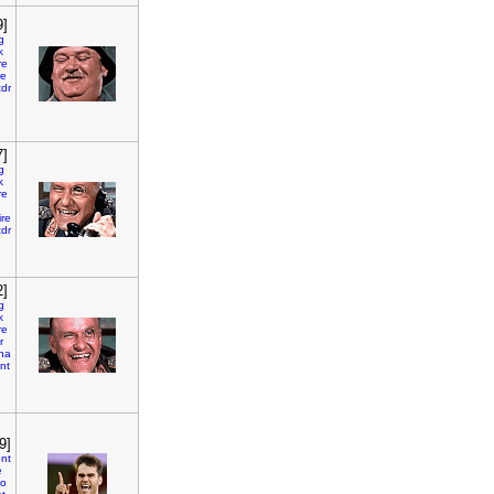
9]
g
k
re
re
tdr
7]
g
k
re
ire
tdr
2]
g
k
re
r
ha
nt
9]
ont
e
o