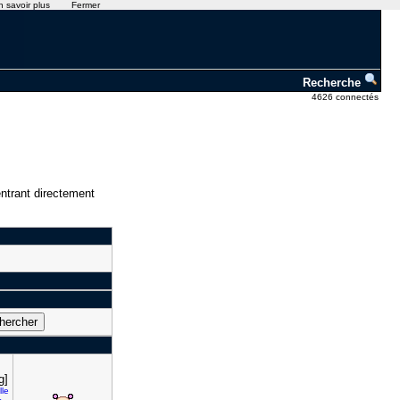
n savoir plus
Fermer
Recherche
4626 connectés
ntrant directement
g]
lle