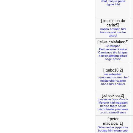
chat
moque
patte
rigole
hihi
[:implosion de
carla:5]
borloo
botman
hihi
triso
maiwai
moche
alcool
[:elwe calafalas:3]
Christophe
Dechavanne
Patrice
Carmouze
tire
langue
hihi
pincement
pince
sage
betise
[:turbo16:2]
rire
sebastien
demorand
master
chef
masterchef
cuisine
haha
hihi
enkuler
[:cheukleu:2]
garcimore
Jose
Garcia
Moreno
hihi
magicien
denise
fabre
souris
decontraste
ymenerve
tactac
samedi
vous
[:peter
macaloai:1]
Delamarche
japprouve
bourse
hihi
moue
cool