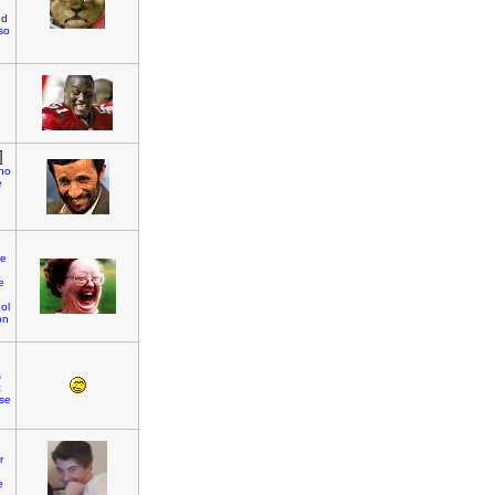
ud
iso
]
ho
e
de
e
ol
on
s
t
sse
r
e