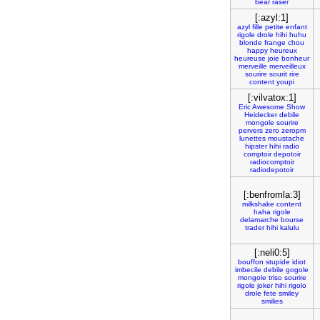
bear
raser
[:azyl:1]
azyl
fille
petite
enfant
rigole
drole
hihi
huhu
blonde
frange
chou
happy
heureux
heureuse
joie
bonheur
merveille
merveilleux
sourire
sourit
rire
content
youpi
[:vilvatox:1]
Eric
Awesome
Show
Heidecker
debile
mongole
sourire
pervers
zero
zeropm
lunettes
moustache
hipster
hihi
radio
comptoir
depotoir
radiocomptoir
radiodepotoir
[:benfromla:3]
milkshake
content
haha
rigole
delamarche
bourse
trader
hihi
kalulu
[:neli0:5]
bouffon
stupide
idiot
imbecile
debile
gogole
mongole
triso
sourire
rigole
joker
hihi
rigolo
drole
fete
smiley
smilies