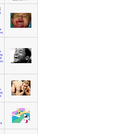
]
w
e
pm
e
my
k
ci
i
nic
l
]
ha