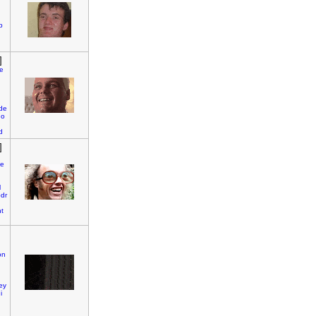
p
]
e
rde
ho
d
]
e
l
dr
t
on
ey
i