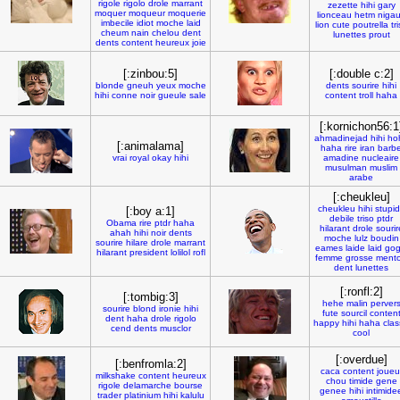
rigole
rigolo
drole
marrant
zezette
hihi
gary
moquer
moqueur
moquerie
lionceau
hetm
niga
imbecile
idiot
moche
laid
lion
cute
poutrella
tr
cheum
nain
chelou
dent
lunettes
prout
dents
content
heureux
joie
[:zinbou:5]
[:double c:2]
blonde
gneuh
yeux
moche
dents
sourire
hihi
hihi
conne
noir
gueule
sale
content
troll
haha
[:kornichon56:1
ahmadinejad
hihi
ho
[:animalama]
haha
rire
iran
barb
vrai
royal
okay
hihi
amadine
nucleaire
musulman
muslim
arabe
[:cheukleu]
cheukleu
hihi
stupi
[:boy a:1]
debile
triso
ptdr
Obama
rire
ptdr
haha
hilarant
drole
sourir
ahah
hihi
noir
dents
moche
lulz
boudin
sourire
hilare
drole
marrant
eames
laide
laid
gog
hilarant
president
lolilol
rofl
femme
grosse
ment
dent
lunettes
[:ronfl:2]
[:tombig:3]
hehe
malin
perver
sourire
blond
ironie
hihi
fute
sourcil
conten
dent
haha
drole
rigolo
happy
hihi
haha
cla
cend
dents
musclor
cool
[:overdue]
[:benfromla:2]
caca
content
joueu
milkshake
content
heureux
chou
timide
gene
rigole
delamarche
bourse
genee
hihi
intimide
trader
platinium
hihi
kalulu