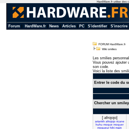
HardWare.fr utilise des c
Forum
|
HardWare.fr
|
News
|
Articles
|
PC
|
S'identifier
|
S'inscrire
FORUM HardWare.fr
Wiki smilies
Les smilies personnal
Vous pouvez ajouter u
son code.
Voici la liste des smil
Entrer le code du s
Chercher un smiley
[:afrojojo]
ariankh
afrojojo
ricane
huhu
moque
moquer
moqueur
hihi
main