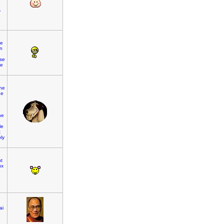
r
y
e
n
se
be
]
ane
ue
he
le
t
ly
t
ux
ai