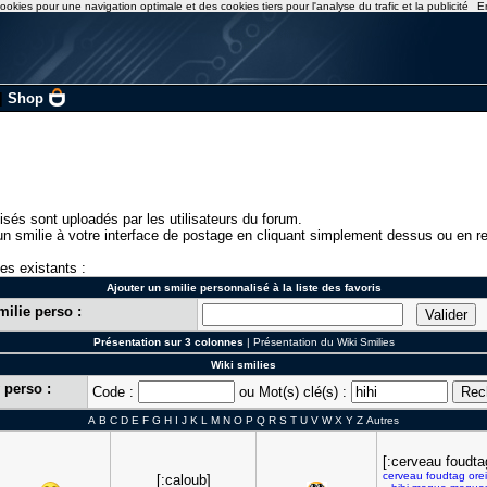
ookies pour une navigation optimale et des cookies tiers pour l'analyse du trafic et la publicité
E
|
Shop
isés sont uploadés par les utilisateurs du forum.
n smilie à votre interface de postage en cliquant simplement dessus ou en re
ies existants :
Ajouter un smilie personnalisé à la liste des favoris
milie perso :
Présentation sur 3 colonnes
|
Présentation du Wiki Smilies
Wiki smilies
 perso :
Code :
ou Mot(s) clé(s) :
A
B
C
D
E
F
G
H
I
J
K
L
M
N
O
P
Q
R
S
T
U
V
W
X
Y
Z
Autres
[:cerveau foudta
cerveau
foudtag
orei
[:caloub]