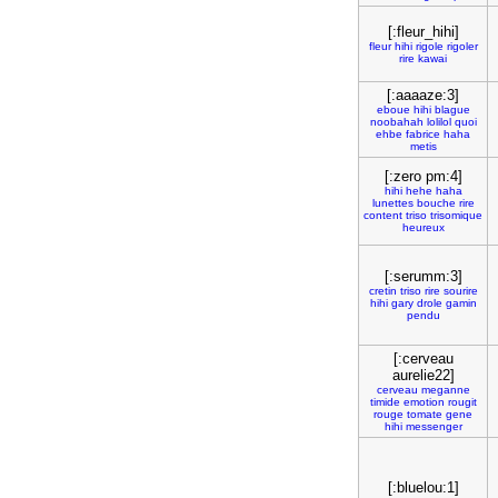
[:fleur_hihi]
fleur
hihi
rigole
rigoler
rire
kawai
[:aaaaze:3]
eboue
hihi
blague
noobahah
lolilol
quoi
ehbe
fabrice
haha
metis
[:zero pm:4]
hihi
hehe
haha
lunettes
bouche
rire
content
triso
trisomique
heureux
[:serumm:3]
cretin
triso
rire
sourire
hihi
gary
drole
gamin
pendu
[:cerveau
aurelie22]
cerveau
meganne
timide
emotion
rougit
rouge
tomate
gene
hihi
messenger
[:bluelou:1]