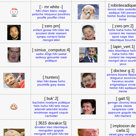
[:robinlesadique
[:- mr white -]
tennis
robin
soderli
hihi
chien
blanc
neige
sadique
hihi
perver
peluche
moqueur
pooshoo
hinhin
fourbe
ironiq
pouffe
pouffer
chiot
ironie
[:zero pm]
[:zero pm:2]
enfant
gosse
hihi
triso
rire
hehe
haha
hoho
hi
souriant
drole
marrant
content
rire
marran
sympa
content
bebe
sport
nage
triso
mongol
idiot
trisomique
bouche
[:lapin_vert:1]
[:simius_computus:4]
triso
trisomique
heh
sarko
doigt
hihi
sarkal
haha
hoho
hihi
sarkozy
girouette
main
content
rire
maywa
politique
mongol
vieux
sourir
yeux
[:docteur g:1]
pervers
bizarre
flipp
[:hunters]
dragueur
sournois
triso
hihi
dawa
hoho
heureux
sourire
poutrella
gary
dawa
enigmatique
envie
hinhin
hihi
sadique
meme
[:buk':2]
[:gatt:5]
bachelot
roselyne
politique
george
clooney
bea
hein
huhu
hihi
tete
moue
gosse
classe
attendri
attendrir
tendre
nespresso
cafe
tendresse
regard
coquin
appouve
gogole
tri
cachotier
hihi
marrant
[:3615 dovakor:5]
[:implosion de
dovakor
triso
trisomique
carla:1]
mongolien
gogole
mongole
rofl
ptdr
hihi
rire
viewti
gary
viewtigr