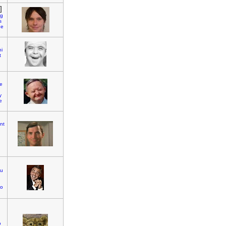
]
ng
s
ue
hi
t
e
y
e
ant
u
so
o