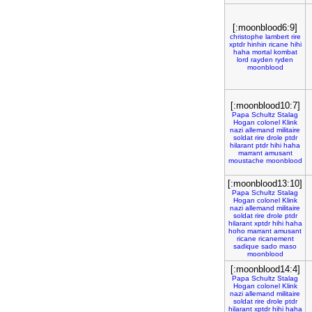
[:moonblood6:9]
christophe
lambert
rire
xptdr
hinhin
ricane
hihi
haha
mortal
kombat
lord
rayden
ryden
moonblood
[:moonblood10:7]
Papa
Schultz
Stalag
Hogan
colonel
Klink
nazi
allemand
militaire
soldat
rire
drole
ptdr
hilarant
ptdr
hihi
haha
marrant
amusant
moustache
moonblood
[:moonblood13:10]
Papa
Schultz
Stalag
Hogan
colonel
Klink
nazi
allemand
militaire
soldat
rire
drole
ptdr
hilarant
xptdr
hihi
haha
hoho
marrant
amusant
ricane
ricanement
sadique
sado
maso
moonblood
[:moonblood14:4]
Papa
Schultz
Stalag
Hogan
colonel
Klink
nazi
allemand
militaire
soldat
rire
drole
ptdr
hilarant
xptdr
hihi
haha