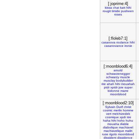
[:joprime:4]
kissa
chat
katt
hihi
rougit
timide
pusheen
roses
[:floleb7:1]
casanova
roulance
hihi
casanovance
ironie
[:moonblood6:4]
arnold
schwarzenegger
schwarzy
muscle
musclay
bodybuilder
rire
ahah
hihi
mouahah
ptdr
xptdr
joie
super
bidonne
marre
moonblood
[:moonblood2:10]
Sylvain
Durif
christ
cosmic
merlin
homme
vert
melchizedek
cosmique
xpdr
rire
haha
hihi
hoho
huhu
mouaha
diable
diabolique
machiavel
machiavelique
malin
ruse
rigolo
moonblood
dissident
dissidence