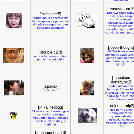
emoustille
[:caseytatum:3
Eric
Awesome
Sho
[:sophiste:5]
Heidecker
sang
regard
inquiet
pervers
ihih
confiture
regles
hihi
soupcon
piege
sourire
tampax
sale
tache
rire
plaisir
moque
moquer
debile
sourire
hihi
sarcasme
Merhaldir
malade
psychopath
cannibale
zero
zero
[:deep thought]
Will
Smith
rire
sourir
[:double c2:3]
noir
blanc
black
tom
vernon
haha
rire
content
jones
prince
hancoc
problem
sourire
hihi
ahah
haha
rigole
mer
ihih
hihi
[:napoleon
dynabyte:2]
[:spacex]
pede
cochon
rose
barbu
poil
fesse
hih
chien
hihi
interessant
ironie
iro
blabla
quoi
nice
coo
bien
homo
shred
[:celestia-mlp2
[:4lkalinedogg]
little
pony
poney
4lkaline
chien
bizarre
rigole
ponay
princesse
marrant
haha
moquer
queen
celestia
moqueur
hihi
rieur
malade
trollestia
molestia
tare
folie
plane
drogue
trollface
troll
hihi
ha
high
trip
mlp2
[:septimusheap:3]