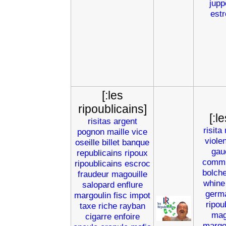
jupp
estr
[:les
ripoublicains]
[:l
risitas
argent
risita
pognon
maille
vice
viole
oseille
billet
banque
gau
republicains
ripoux
commu
ripoublicains
escroc
bolch
fraudeur
magouille
whine
salopard
enflure
germ
margoulin
fisc
impot
ripou
taxe
riche
rayban
mag
cigarre
enfoire
margo