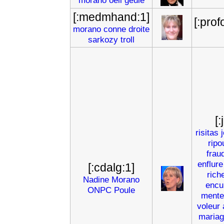
morano
oeil
geule
[:medmhand:1]
[:pro
morano
conne
droite
sarkozy
troll
[
risitas
ripo
frau
enflure
[:cdalg:1]
rich
Nadine
Morano
encu
ONPC
Poule
mente
voleur
mariag