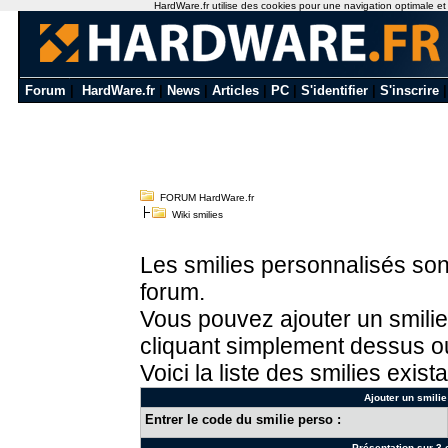
HardWare.fr utilise des cookies pour une navigation optimale et de
Forum
|
HardWare.fr
|
News
|
Articles
|
PC
|
S'identifier
|
S'inscrire
FORUM HardWare.fr
Wiki smilies
Les smilies personnalisés sont
forum.
Vous pouvez ajouter un smilie
cliquant simplement dessus ou
Voici la liste des smilies exista
Ajouter un smilie
Entrer le code du smilie perso :
Présentation sur 3