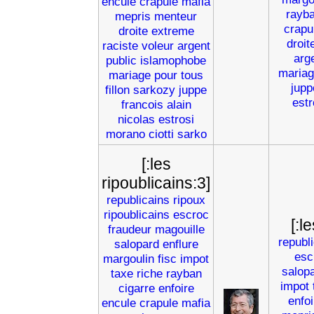
encule
crapule
mafia
rayb
mepris
menteur
crapu
droite
extreme
droit
raciste
voleur
argent
arg
public
islamophobe
mariag
mariage
pour
tous
jupp
fillon
sarkozy
juppe
estr
francois
alain
nicolas
estrosi
morano
ciotti
sarko
[:les
ripoublicains:3]
republicains
ripoux
ripoublicains
escroc
[:l
fraudeur
magouille
republ
salopard
enflure
esc
margoulin
fisc
impot
salop
taxe
riche
rayban
impot
cigarre
enfoire
enfoi
encule
crapule
mafia