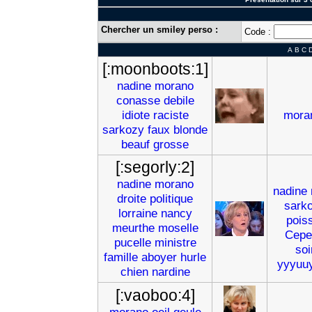
Chercher un smiley perso :
Code :
A
B
C
[:moonboots:1]
nadine
morano
conasse
debile
idiote
raciste
mora
sarkozy
faux
blonde
beauf
grosse
[:segorly:2]
nadine
morano
nadine
droite
politique
sark
lorraine
nancy
pois
meurthe
moselle
Cepe
pucelle
ministre
soi
famille
aboyer
hurle
yyyuu
chien
nardine
[:vaoboo:4]