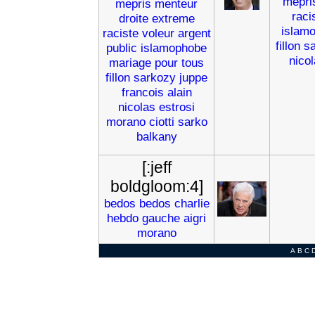
mepri
mepris
menteur
raci
droite
extreme
islam
raciste
voleur
argent
fillon
s
public
islamophobe
nico
mariage
pour
tous
fillon
sarkozy
juppe
francois
alain
nicolas
estrosi
morano
ciotti
sarko
balkany
[:jeff
boldgloom:4]
bedos
bedos
charlie
hebdo
gauche
aigri
morano
A
B
C