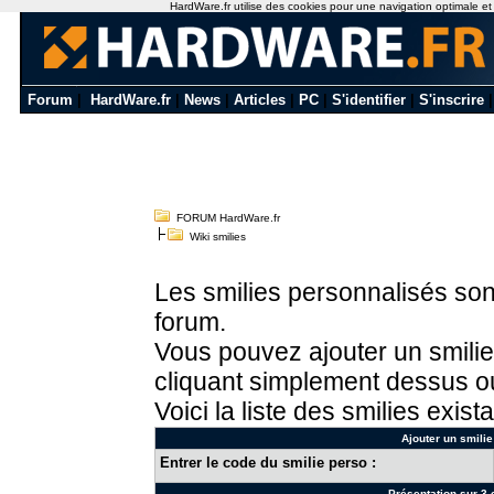
HardWare.fr utilise des cookies pour une navigation optimale et de
Forum
|
HardWare.fr
|
News
|
Articles
|
PC
|
S'identifier
|
S'inscrire
FORUM HardWare.fr
Wiki smilies
Les smilies personnalisés sont
forum.
Vous pouvez ajouter un smilie
cliquant simplement dessus ou
Voici la liste des smilies exista
Ajouter un smilie
Entrer le code du smilie perso :
Présentation sur 3