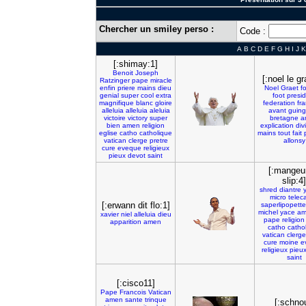
Chercher un smiley perso :
Code :
A
B
C
D
E
F
G
H
I
J
K
[:shimay:1]
Benoit
Joseph
[:noel le gr
Ratzinger
pape
miracle
enfin
priere
mains
dieu
Noel
Graet
f
genial
super
cool
extra
foot
presi
magnifique
blanc
gloire
federation
fr
alleluia
alleluia
aleluia
avant
guin
victoire
victory
super
bretagne
a
bien
amen
religion
explication
div
eglise
catho
catholique
mains
tout
fait
vatican
clerge
pretre
allonsy
cure
eveque
religieux
pieux
devot
saint
[:mangeu
slip:4]
shred
diantre
micro
telec
[:erwann dit flo:1]
saperlipopette
michel
yace
am
xavier
niel
alleluia
dieu
pape
religion
apparition
amen
catho
catho
vatican
clerge
cure
moine
e
religieux
pieu
saint
[:cisco11]
Pape
Francois
Vatican
amen
sante
trinque
[:schnou