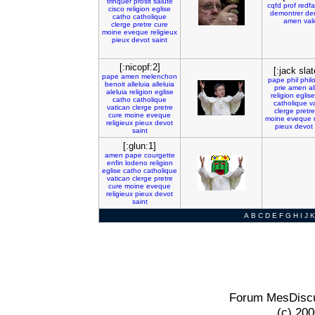
trinquer
prosit
salute
cqfd
prof
redf
cisco
religion
eglise
demontrer
de
catho
catholique
amen
val
clerge
pretre
cure
moine
eveque
religieux
pieux
devot
saint
[:nicopf:2]
[:jack slat
pape
amen
melenchon
pape
phil
phil
benoit
alleluia
alleluia
prie
amen
al
aleluia
religion
eglise
religion
eglise
catho
catholique
catholique
v
vatican
clerge
pretre
clerge
pretre
cure
moine
eveque
moine
eveque
religieux
pieux
devot
pieux
devot
saint
[:glun:1]
amen
pape
courgette
enfin
lodeno
religion
eglise
catho
catholique
vatican
clerge
pretre
cure
moine
eveque
religieux
pieux
devot
saint
A
B
C
D
E
F
G
H
I
J
K
Forum MesDiscu
(c) 20