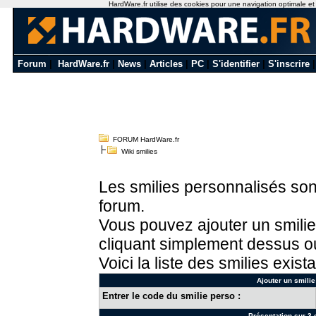
HardWare.fr utilise des cookies pour une navigation optimale et de
Forum
|
HardWare.fr
|
News
|
Articles
|
PC
|
S'identifier
|
S'inscrire
FORUM HardWare.fr
Wiki smilies
Les smilies personnalisés sont
forum.
Vous pouvez ajouter un smilie
cliquant simplement dessus ou
Voici la liste des smilies exista
Ajouter un smilie
Entrer le code du smilie perso :
Présentation sur 3