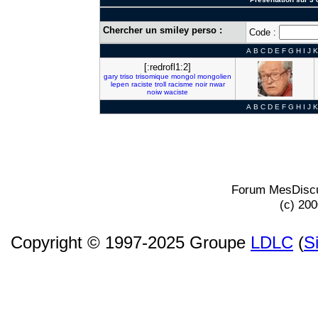
Chercher un smiley perso :
Code :
A
B
C
D
E
F
G
H
I
J
K
[:redrofl1:2]
gary
triso
trisomique
mongol
mongolien
lepen
raciste
troll
racisme
noir
nwar
noiw
waciste
A
B
C
D
E
F
G
H
I
J
K
Forum MesDiscu
(c) 20
Copyright © 1997-2025 Groupe
LDLC
(
S