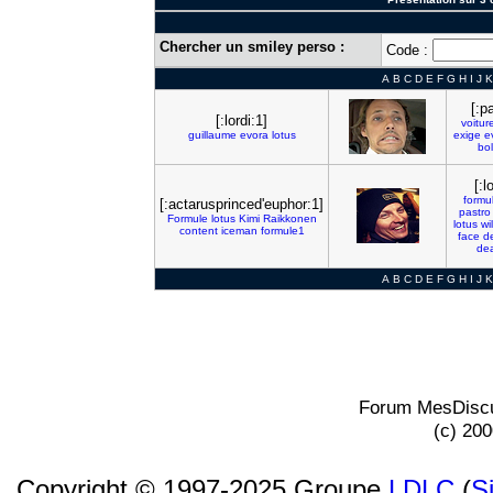
Chercher un smiley perso :
Code :
A
B
C
D
E
F
G
H
I
J
K
[:p
[:lordi:1]
voitur
guillaume
evora
lotus
exige
e
bol
[:l
formu
[:actarusprinced'euphor:1]
pastro
Formule
lotus
Kimi
Raikkonen
lotus
wi
content
iceman
formule1
face
d
de
A
B
C
D
E
F
G
H
I
J
K
Forum MesDiscu
(c) 20
Copyright © 1997-2025 Groupe
LDLC
(
S