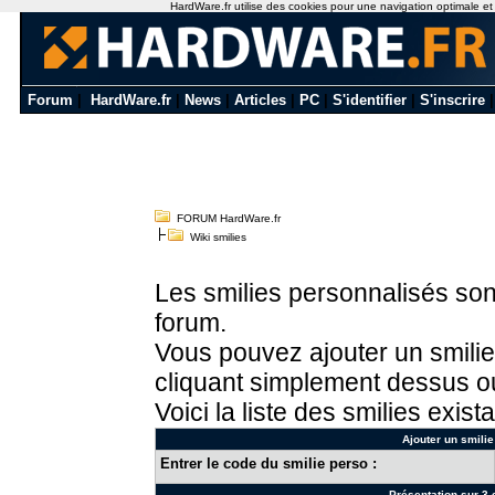
HardWare.fr utilise des cookies pour une navigation optimale et de
Forum
|
HardWare.fr
|
News
|
Articles
|
PC
|
S'identifier
|
S'inscrire
FORUM HardWare.fr
Wiki smilies
Les smilies personnalisés sont
forum.
Vous pouvez ajouter un smilie
cliquant simplement dessus ou
Voici la liste des smilies exista
Ajouter un smilie
Entrer le code du smilie perso :
Présentation sur 3