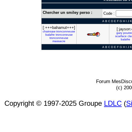
Chercher un smiley perso :
Code :
A
B
C
D
E
F
G
H
I
J
K
[:+++bahamut+++]
[:jayson:
chainsaw
tronconneuse
gary
poutre
balafre
tronconeuse
scarface
cla
tronconneuse
balafre
massacre
A
B
C
D
E
F
G
H
I
J
K
Forum MesDiscu
(c) 20
Copyright © 1997-2025 Groupe
LDLC
(
S