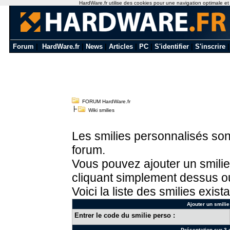
HardWare.fr utilise des cookies pour une navigation optimale et de
Forum
|
HardWare.fr
|
News
|
Articles
|
PC
|
S'identifier
|
S'inscrire
FORUM HardWare.fr
Wiki smilies
Les smilies personnalisés sont
forum.
Vous pouvez ajouter un smilie
cliquant simplement dessus ou
Voici la liste des smilies exista
Ajouter un smilie
Entrer le code du smilie perso :
Présentation sur 3