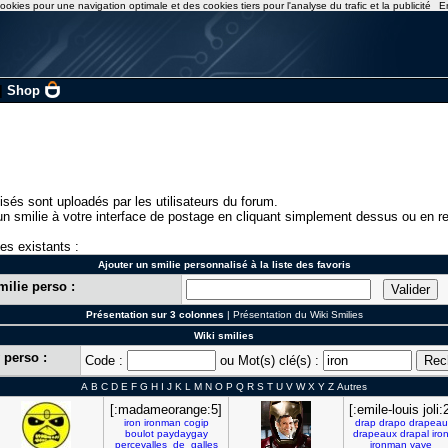
ookies pour une navigation optimale et des cookies tiers pour l'analyse du trafic et la publicité
E
|
Shop
isés sont uploadés par les utilisateurs du forum.
n smilie à votre interface de postage en cliquant simplement dessus ou en re
ies existants :
Ajouter un smilie personnalisé à la liste des favoris
milie perso :
Présentation sur 3 colonnes
|
Présentation du Wiki Smilies
Wiki smilies
 perso :
Code :
ou Mot(s) clé(s) :
A
B
C
D
E
F
G
H
I
J
K
L
M
N
O
P
Q
R
S
T
U
V
W
X
Y
Z
Autres
[:madameorange:5]
[:emile-louis joli:
iron
ironman
cogip
drap
drapo
drapeau
boulot
paydaygay
drapeaux
drapal
iro
percevalles_de_galles
ironman
vave