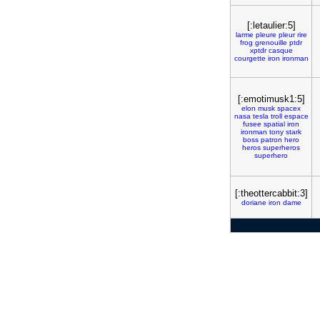
[:letaulier:5]
larme
pleure
pleur
rire
frog
grenouille
ptdr
xptdr
casque
courgette
iron
ironman
[:emotimusk1:5]
elon
musk
spacex
nasa
tesla
troll
espace
fusee
spatial
iron
ironman
tony
stark
boss
patron
hero
heros
superheros
superhero
[:theottercabbit:3]
doriane
iron
dame