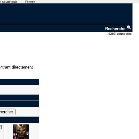
n savoir plus
Fermer
Recherche
4263 connectés
ntrant directement
2]
n