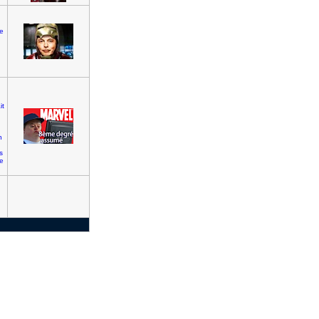
e
it
n
s
te