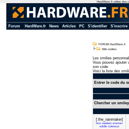
HardWare.fr utilise des c
Forum
|
HardWare.fr
|
News
|
Articles
|
PC
|
S'identifier
|
S'inscrire
FORUM HardWare.fr
Wiki smilies
Les smilies personnal
Vous pouvez ajouter u
son code.
Voici la liste des smil
Entrer le code du s
Chercher un smiley
[:the_rainmaker]
Iron
maiden
enerver
eddie
colereux