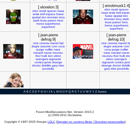
[:emotimusk1:4]
[:elonelon:3]
elon
musk
spacex
elon
musk
spacex
nasa
nasa
tesla
troll
espac
tesla
troll
espace
fusee
fusee
spatial
iron
spatial
iron
ironman
tony
ironman
tony
stark
stark
boss
patron
hero
boss
patron
hero
heros
superheros
heros
superheros
superhero
superhero
[:jean-pierre
[:jean-pierre
defrog:9]
defrog:10]
cine
cinema
marvel
fait
cine
cinema
marvel
fa
degre
assume
corn
coca
degre
assume
corn
purge
nullite
naze
coca
purge
nullite
nanard
nanar
neuneu
naze
nanard
nanar
thor
hulk
iron
ultron
neuneu
thor
hulk
iro
avengers
ragnarok
ultron
avengers
comics
jarvis
strange
ragnarok
comics
jarvi
doctor
debilite
gary
triso
strange
doctor
debili
poutrella
gary
triso
poutrella
A
B
C
D
E
F
G
H
I
J
K
L
M
N
O
P
Q
R
S
T
U
V
W
X
Y
Z
Autres
Forum MesDiscussions.Net
, Version 2010.2
(c) 2000-2011 Doctissimo
Copyright © 1997-2025 Groupe
LDLC
(
Signaler un contenu illicite / Données personnelles
)