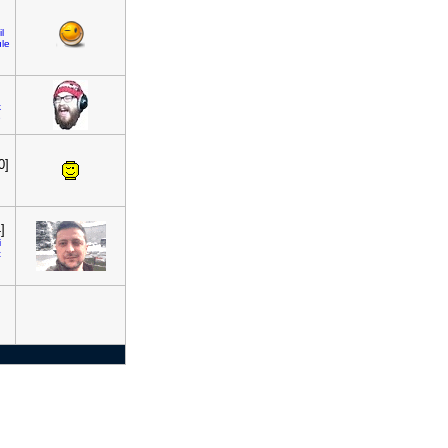
l
le
k
e
0]
]
i
t