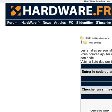
HardWare.fr utilise des c
Forum
|
HardWare.fr
|
News
|
Articles
|
PC
|
S'identifier
|
S'inscrire
FORUM HardWare.fr
Wiki smilies
Les smilies personnal
Vous pouvez ajouter u
son code.
Voici la liste des smil
Entrer le code du s
Chercher un smiley
[:cerveau wink]