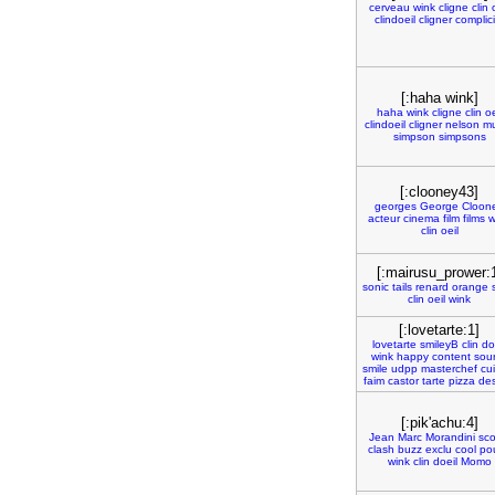
cerveau
wink
cligne
clin
clindoeil
cligner
complici
[:haha wink]
haha
wink
cligne
clin
oe
clindoeil
cligner
nelson
m
simpson
simpsons
[:clooney43]
georges
George
Cloon
acteur
cinema
film
films
w
clin
oeil
[:mairusu_prower:
sonic
tails
renard
orange
clin
oeil
wink
[:lovetarte:1]
lovetarte
smileyB
clin
do
wink
happy
content
sour
smile
udpp
masterchef
cu
faim
castor
tarte
pizza
des
[:pik'achu:4]
Jean
Marc
Morandini
sc
clash
buzz
exclu
cool
po
wink
clin
doeil
Momo