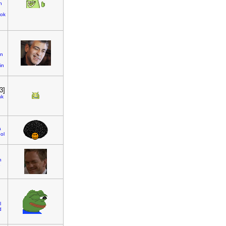
n
ok
in
in
3]
nk
a
ol
n
e
l
d