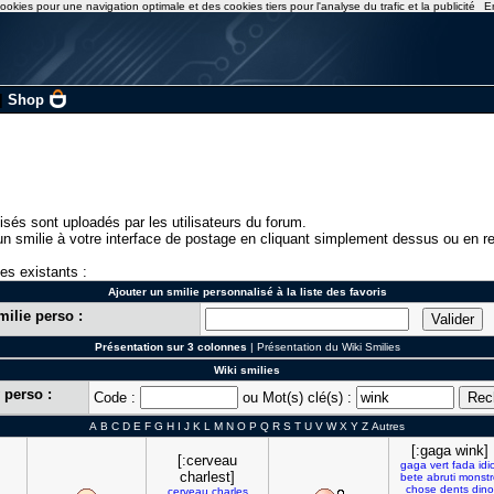
ookies pour une navigation optimale et des cookies tiers pour l'analyse du trafic et la publicité
E
|
Shop
isés sont uploadés par les utilisateurs du forum.
n smilie à votre interface de postage en cliquant simplement dessus ou en re
ies existants :
Ajouter un smilie personnalisé à la liste des favoris
milie perso :
Présentation sur 3 colonnes
|
Présentation du Wiki Smilies
Wiki smilies
 perso :
Code :
ou Mot(s) clé(s) :
A
B
C
D
E
F
G
H
I
J
K
L
M
N
O
P
Q
R
S
T
U
V
W
X
Y
Z
Autres
[:gaga wink]
[:cerveau
gaga
vert
fada
idi
charlest]
bete
abruti
monstr
chose
dents
dino
cerveau
charles