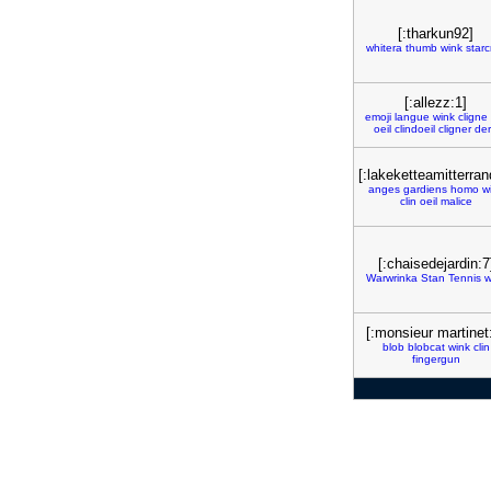
[:tharkun92]
whitera
thumb
wink
starc
[:allezz:1]
emoji
langue
wink
cligne
oeil
clindoeil
cligner
de
[:lakeketteamitterran
anges
gardiens
homo
w
clin
oeil
malice
[:chaisedejardin:7
Warwrinka
Stan
Tennis
w
[:monsieur martinet
blob
blobcat
wink
clin
fingergun