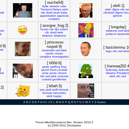
[:ouiche54]
[:elefi:1]
Italie
ministre
crise
Tremonti
Dettes
wink
wink
cligne
clin
oei
raft
clin
doeil
yeah
baby
clindoeil
cligner
bou
approbation
approval
sphere
complice
[:assigne_frog:2]
[:longulay]
homer
clin
tips
indice
clin
mistermv
troll
win
clic
doeil
wink
rp
jumpcut
squeezi
simpson
simpsons
[:princesse
d:9]
ruspoli:9]
[:fastclemmy:1
ink
morandini
oeil
wink
lego
clin
oeil
wink
momo
cnews
complice
investigation
[:h00d:6]
[:franswa202:4
pepe
sadfrog
frog
]
alcool
rhum
cocktail
Zelensky
Zelensk
ink
verre
sante
cheers
Ukraine
Presiden
clin
oeil
wink
costume
wink
clin
oeil
costard
gentleman
[:b0wh:5]
:2]
toto
wolf
wolff
formule
formula
mercedes
wink
happy
A
B
C
D
E
F
G
H
I
J
K
L
M
N
O
P
Q
R
S
T
U
V
W
X
Y
Z
Autres
Forum MesDiscussions.Net
, Version 2010.2
(c) 2000-2011 Doctissimo