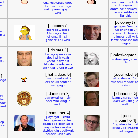
oeil
dinosaure
wink
cli
charlest
yaisse
good
te
oeil
okay
super
bien
super
supayr
approuve
approval
doigt
pouce
gagne
valide
validation
wink
Bunchie
[:clooney17]
[:clooney7]
georges
George
georges
George
Clooney
acteur
il
Clooney
acteur
cinema
film
films
cl
untz
cinema
film
clin
grimace
oeil
wink
grimace
oeil
wink
ferme
complice
mal
blague
[:dolores:1]
britney
spears
clin
[:kaloskagatos:
ey
doeil
wink
yeah
android
google
wi
ink
yeeah
baby
brit
clin
blonde
blonde
sexy
wink
cligne
clin
bravo
[:haha dead:5]
[:soul rebel:5]
1]
gary
poutrella
wink
wink
afrique
afric
sega
oeil
sourir
content
afro
soul
reggae
co
triso
gogol
cetrio
[:damienm:2]
[:damienm:3]
eil
barney
stinson
clin
barney
stinson
cli
ire
doeil
wink
drague
doeil
wink
dragu
isine
malin
malin
sert
[:ham_mer:4]
[:jose
playboydu94600
mourinho:4]
beau
gosse
dechet
oop
casquette
doigt
alors
frog
wink
clin
doei
uce
aujourdhui
dovakor
grenouille
crapau
skyblog
clin
doeil
wink
oeil
drague
poussin
kiss
alors