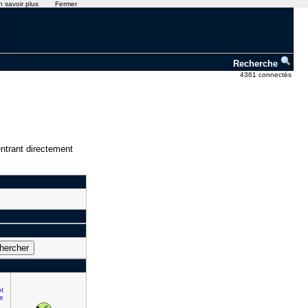
n savoir plus
Fermer
Recherche
4361 connectés
ntrant directement
ot
e