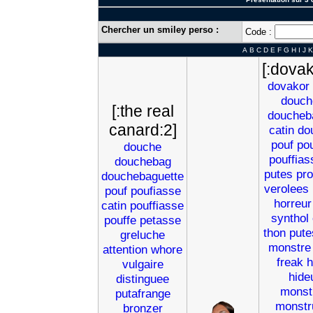
Chercher un smiley perso :
Code :
A
B
C
D
E
F
G
H
I
J
K
[:dovak
dovakor
douch
[:the real
doucheb
canard:2]
catin
do
pouf
po
douche
pouffias
douchebag
putes
pro
douchebaguette
verolees
pouf
poufiasse
horreur
catin
pouffiasse
synthol
pouffe
petasse
thon
pute
greluche
monstre
attention
whore
freak
h
vulgaire
hide
distinguee
monst
putafrange
monstr
bronzer