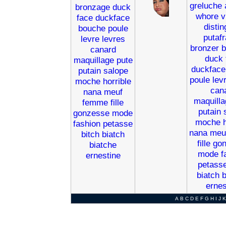
greluche
bronzage
duck
whore
v
face
duckface
disti
bouche
poule
putaf
levre
levres
bronzer
b
canard
duck
maquillage
pute
duckface
putain
salope
poule
lev
moche
horrible
can
nana
meuf
maquilla
femme
fille
putain
gonzesse
mode
moche
fashion
petasse
nana
meu
bitch
biatch
fille
go
biatche
mode
f
ernestine
petass
biatch
b
ernes
A
B
C
D
E
F
G
H
I
J
K