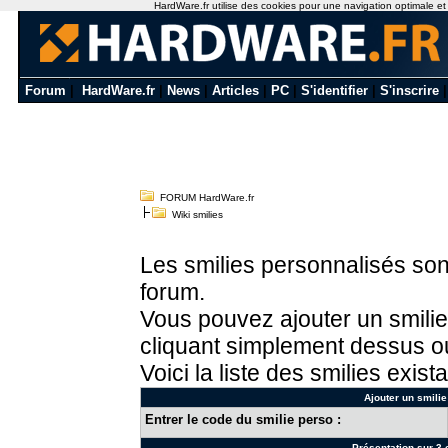
HardWare.fr utilise des cookies pour une navigation optimale et de
Forum
|
HardWare.fr
|
News
|
Articles
|
PC
|
S'identifier
|
S'inscrire
FORUM HardWare.fr
Wiki smilies
Les smilies personnalisés sont
forum.
Vous pouvez ajouter un smilie
cliquant simplement dessus ou
Voici la liste des smilies exista
Ajouter un smilie
Entrer le code du smilie perso :
Présentation sur 3