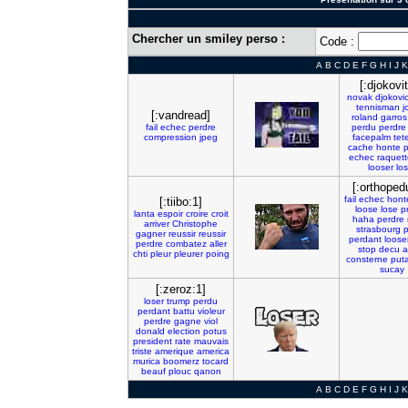
Chercher un smiley perso :
Code :
A
B
C
D
E
F
G
H
I
J
K
[:djokovi
novak
djokovi
tennisman
j
[:vandread]
roland
garros
fail
echec
perdre
perdu
perdre
compression
jpeg
facepalm
tet
cache
honte
echec
raquet
looser
lo
[:orthoped
fail
echec
hont
[:tiibo:1]
loose
lose
p
lanta
espoir
croire
croit
haha
perdre
arriver
Christophe
strasbourg
gagner
reussir
reussir
perdant
loose
perdre
combatez
aller
stop
decu
a
chti
pleur
pleurer
poing
consterne
put
sucay
[:zeroz:1]
loser
trump
perdu
perdant
battu
violeur
perdre
gagne
viol
donald
election
potus
president
rate
mauvais
triste
amerique
america
murica
boomerz
tocard
beauf
plouc
qanon
A
B
C
D
E
F
G
H
I
J
K