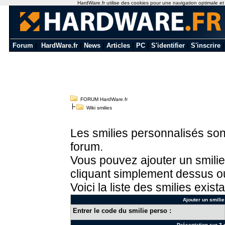
HardWare.fr utilise des cookies pour une navigation optimale et de
Forum
|
HardWare.fr
|
News
|
Articles
|
PC
|
S'identifier
|
S'inscrire
FORUM HardWare.fr
Wiki smilies
Les smilies personnalisés sont
forum.
Vous pouvez ajouter un smilie
cliquant simplement dessus ou
Voici la liste des smilies exista
Ajouter un smilie
Entrer le code du smilie perso :
Présentation sur 3