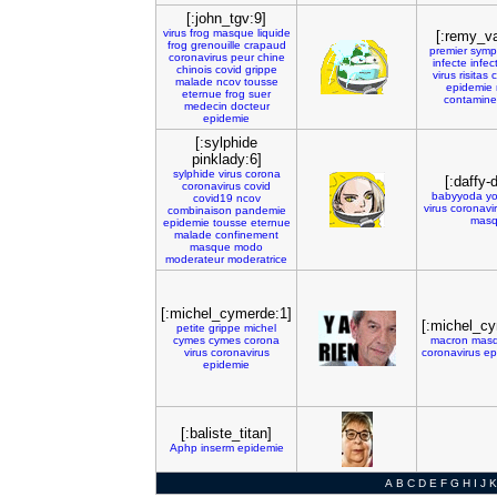
[:john_tgv:9]
virus
frog
masque
liquide
[:remy_va
frog
grenouille
crapaud
premier
symp
coronavirus
peur
chine
infecte
infec
chinois
covid
grippe
virus
risitas
c
malade
ncov
tousse
epidemie
eternue
frog
suer
contamine
medecin
docteur
epidemie
[:sylphide
pinklady:6]
sylphide
virus
corona
[:daffy-
coronavirus
covid
babyyoda
y
covid19
ncov
virus
coronavi
combinaison
pandemie
mas
epidemie
tousse
eternue
malade
confinement
masque
modo
moderateur
moderatrice
[:michel_cymerde:1]
[:michel_c
petite
grippe
michel
cymes
cymes
corona
macron
mas
virus
coronavirus
coronavirus
ep
epidemie
[:baliste_titan]
Aphp
inserm
epidemie
A
B
C
D
E
F
G
H
I
J
K