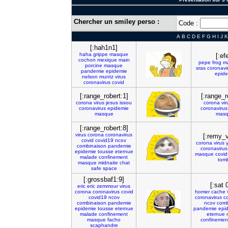
Chercher un smiley perso :
Code :
A
B
C
D
E
F
G
H
I
J
K
[:hah1n1]
haha
grippe
masque
[:ef
cochon
mexique
main
pepe
frog
m
porcine
masque
sras
coronavi
pandemie
epidemie
epide
nelson
muntz
virus
coronavirus
covid
[:range_robert:1]
[:range_r
corona
virus
jesus
issou
corona
vir
coronavirus
epidemie
coronavirus
masque
mas
[:range_robert:8]
virus
corona
coronavirus
[:remy_v
covid
covid19
ncov
corona
virus
combinaison
pandemie
coronavirus
epidemie
tousse
eternue
masque
covid
malade
confinement
tom
masque
midnaite
chat
safe
space
[:grossbaf1:9]
[:sat 
eric
eric
zemmour
virus
corona
coronavirus
covid
homer
cache
covid19
ncov
coronavirus
c
combinaison
pandemie
ncov
comb
epidemie
tousse
eternue
pandemie
epi
malade
confinement
eternue
masque
facho
confinemen
scaphandre