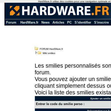
HardWare.fr utilise des cookies pour une navigation optimale et de
Forum
|
HardWare.fr
|
News
|
Articles
|
PC
|
S'identifier
|
S'inscrire
FORUM HardWare.fr
Wiki smilies
Les smilies personnalisés sont
forum.
Vous pouvez ajouter un smilie
cliquant simplement dessus ou
Voici la liste des smilies exista
Ajouter un smilie
Entrer le code du smilie perso :
Présentation sur 3